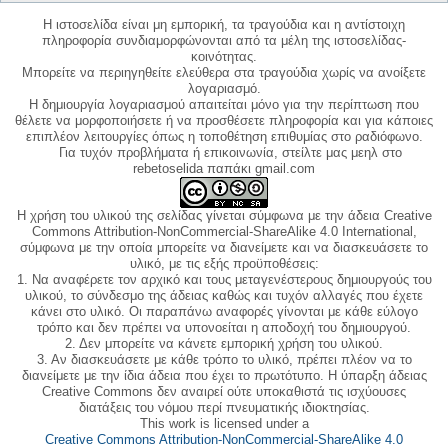
Η ιστοσελίδα είναι μη εμπορική, τα τραγούδια και η αντίστοιχη
πληροφορία συνδιαμορφώνονται από τα μέλη της ιστοσελίδας-
κοινότητας.
Μπορείτε να περιηγηθείτε ελεύθερα στα τραγούδια χωρίς να ανοίξετε
λογαριασμό.
Η δημιουργία λογαριασμού απαιτείται μόνο για την περίπτωση που
θέλετε να μορφοποιήσετε ή να προσθέσετε πληροφορία και για κάποιες
επιπλέον λειτουργίες όπως η τοποθέτηση επιθυμίας στο ραδιόφωνο.
Για τυχόν προβλήματα ή επικοινωνία, στείλτε μας μεηλ στο
rebetoselida παπάκι gmail.com
Η χρήση του υλικού της σελίδας γίνεται σύμφωνα με την άδεια Creative
Commons Attribution-NonCommercial-ShareAlike 4.0 International,
σύμφωνα με την οποία μπορείτε να διανείμετε και να διασκευάσετε το
υλικό, με τις εξής προϋποθέσεις:
1. Να αναφέρετε τον αρχικό και τους μεταγενέστερους δημιουργούς του
υλικού, το σύνδεσμο της άδειας καθώς και τυχόν αλλαγές που έχετε
κάνει στο υλικό. Οι παραπάνω αναφορές γίνονται με κάθε εύλογο
τρόπο και δεν πρέπει να υπονοείται η αποδοχή του δημιουργού.
2. Δεν μπορείτε να κάνετε εμπορική χρήση του υλικού.
3. Αν διασκευάσετε με κάθε τρόπο το υλικό, πρέπει πλέον να το
διανείμετε με την ίδια άδεια που έχει το πρωτότυπο. Η ύπαρξη άδειας
Creative Commons δεν αναιρεί ούτε υποκαθιστά τις ισχύουσες
διατάξεις του νόμου περί πνευματικής ιδιοκτησίας.
This work is licensed under a
Creative Commons Attribution-NonCommercial-ShareAlike 4.0