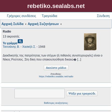
rebetiko.sealabs.net
Γρήγορες συνδέσεις
Τραγούδια
Σύνδεση
Αρχική Σελίδα
Αρχική Συζητήσεων
Radio
13 ακροατές
pageview
Το γράμμα
Τσιτσάνης Β.
-
Χασκήλ Σ.
- 1948
Διεκδικητής της πατρότητας των στίχων (ή πιθανός συνστιχουργός) είναι ο
Νίκος Ρούτσος. Στη δίκη που επακουλούθησε δικαιώ� [...]
Απευθείας:
https://rebetiko.sealabs.net/radio
Βαθύτερες αναζητήσεις;