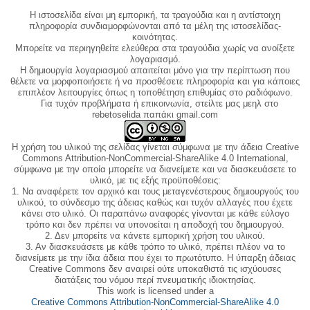
Η ιστοσελίδα είναι μη εμπορική, τα τραγούδια και η αντίστοιχη
πληροφορία συνδιαμορφώνονται από τα μέλη της ιστοσελίδας-
κοινότητας.
Μπορείτε να περιηγηθείτε ελεύθερα στα τραγούδια χωρίς να ανοίξετε
λογαριασμό.
Η δημιουργία λογαριασμού απαιτείται μόνο για την περίπτωση που
θέλετε να μορφοποιήσετε ή να προσθέσετε πληροφορία και για κάποιες
επιπλέον λειτουργίες όπως η τοποθέτηση επιθυμίας στο ραδιόφωνο.
Για τυχόν προβλήματα ή επικοινωνία, στείλτε μας μεηλ στο
rebetoselida παπάκι gmail.com
Η χρήση του υλικού της σελίδας γίνεται σύμφωνα με την άδεια Creative
Commons Attribution-NonCommercial-ShareAlike 4.0 International,
σύμφωνα με την οποία μπορείτε να διανείμετε και να διασκευάσετε το
υλικό, με τις εξής προϋποθέσεις:
1. Να αναφέρετε τον αρχικό και τους μεταγενέστερους δημιουργούς του
υλικού, το σύνδεσμο της άδειας καθώς και τυχόν αλλαγές που έχετε
κάνει στο υλικό. Οι παραπάνω αναφορές γίνονται με κάθε εύλογο
τρόπο και δεν πρέπει να υπονοείται η αποδοχή του δημιουργού.
2. Δεν μπορείτε να κάνετε εμπορική χρήση του υλικού.
3. Αν διασκευάσετε με κάθε τρόπο το υλικό, πρέπει πλέον να το
διανείμετε με την ίδια άδεια που έχει το πρωτότυπο. Η ύπαρξη άδειας
Creative Commons δεν αναιρεί ούτε υποκαθιστά τις ισχύουσες
διατάξεις του νόμου περί πνευματικής ιδιοκτησίας.
This work is licensed under a
Creative Commons Attribution-NonCommercial-ShareAlike 4.0