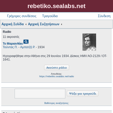
rebetiko.sealabs.net
Γρήγορες συνδέσεις
Τραγούδια
Σύνδεση
Αρχική Σελίδα
Αρχική Συζητήσεων
Radio
11 ακροατές
pageview
Το Μαριανθάκι
Τούντας Π.
-
Αμπατζή Ρ.
- 1934
Ηχογραφήθηκε στην Αθήνα στις 29 Ιουνίου 1934. Δίσκος HMV AO-2129 / OT-
1641.
Απευθείας:
https://rebetiko.sealabs.net/radio
Βαθύτερες αναζητήσεις;