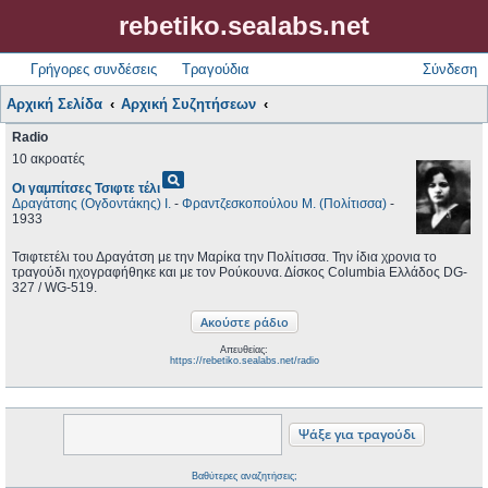
rebetiko.sealabs.net
Γρήγορες συνδέσεις
Τραγούδια
Σύνδεση
Αρχική Σελίδα
Αρχική Συζητήσεων
Radio
10 ακροατές
pageview
Οι γαμπίτσες Τσιφτε τέλι
Δραγάτσης (Ογδοντάκης) Ι.
-
Φραντζεσκοπούλου Μ. (Πολίτισσα)
-
1933
Τσιφτετέλι του Δραγάτση με την Μαρίκα την Πολίτισσα. Την ίδια χρονια το
τραγούδι ηχογραφήθηκε και με τον Ρούκουνα. Δίσκος Columbia Ελλάδος DG-
327 / WG-519.
Απευθείας:
https://rebetiko.sealabs.net/radio
Βαθύτερες αναζητήσεις;