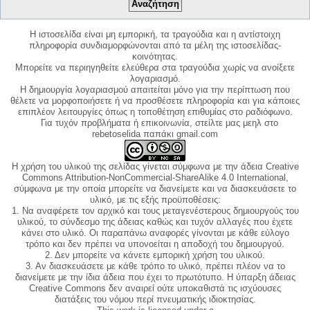
Η ιστοσελίδα είναι μη εμπορική, τα τραγούδια και η αντίστοιχη
πληροφορία συνδιαμορφώνονται από τα μέλη της ιστοσελίδας-
κοινότητας.
Μπορείτε να περιηγηθείτε ελεύθερα στα τραγούδια χωρίς να ανοίξετε
λογαριασμό.
Η δημιουργία λογαριασμού απαιτείται μόνο για την περίπτωση που
θέλετε να μορφοποιήσετε ή να προσθέσετε πληροφορία και για κάποιες
επιπλέον λειτουργίες όπως η τοποθέτηση επιθυμίας στο ραδιόφωνο.
Για τυχόν προβλήματα ή επικοινωνία, στείλτε μας μεηλ στο
rebetoselida παπάκι gmail.com
Η χρήση του υλικού της σελίδας γίνεται σύμφωνα με την άδεια Creative
Commons Attribution-NonCommercial-ShareAlike 4.0 International,
σύμφωνα με την οποία μπορείτε να διανείμετε και να διασκευάσετε το
υλικό, με τις εξής προϋποθέσεις:
1. Να αναφέρετε τον αρχικό και τους μεταγενέστερους δημιουργούς του
υλικού, το σύνδεσμο της άδειας καθώς και τυχόν αλλαγές που έχετε
κάνει στο υλικό. Οι παραπάνω αναφορές γίνονται με κάθε εύλογο
τρόπο και δεν πρέπει να υπονοείται η αποδοχή του δημιουργού.
2. Δεν μπορείτε να κάνετε εμπορική χρήση του υλικού.
3. Αν διασκευάσετε με κάθε τρόπο το υλικό, πρέπει πλέον να το
διανείμετε με την ίδια άδεια που έχει το πρωτότυπο. Η ύπαρξη άδειας
Creative Commons δεν αναιρεί ούτε υποκαθιστά τις ισχύουσες
διατάξεις του νόμου περί πνευματικής ιδιοκτησίας.