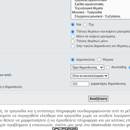
Ναι
Όχι
Τίτλους θεμάτων και κείμενο μηνύματ
Μόνο σε κείμενο μηνύματος
Τίτλους θεμάτων μόνο
Στην πρώτη δημοσίευση του θέματος 
Δημοσιεύσεις
Θέματα
Ascending
ιν από:
χαρακτήρες δημοσίευσης
ρη η δημοσίευση.
κή, τα τραγούδια και η αντίστοιχη πληροφορία συνδιαμορφώνονται από τα μέλ
ορείτε να περιηγηθείτε ελεύθερα στα τραγούδια χωρίς να ανοίξετε λογαριασ
ου θέλετε να μορφοποιήσετε ή να προσθέσετε πληροφορία και για κάποιες επ
όν προβλήματα ή επικοινωνία, στείλτε μας μεηλ στο rebetoselida παπάκι g