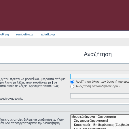
ιοθήκη
rembetiko.gr
aptaliko.gr
Αναζήτηση
η που πρέπει να βρεθεί και
-
μπροστά από μια
Αναζήτηση όλων των όρων ή του ερω
μια λίστα με λέξεις που χωρίζονται με
|
σε
από αυτές τις λέξεις. Χρησιμοποιείστε * ως
Αναζήτηση οποιουδήποτε όρου
ρική αντιστοιχία.
τήσεις στις οποίες θέλετε να αναζητήσετε. Υπο-
εάν δεν απενεργοποιήσετε την “Αναζήτηση