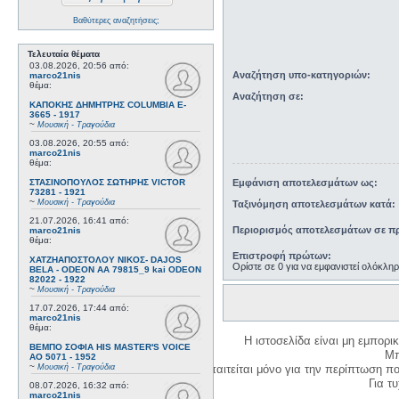
Βαθύτερες αναζητήσεις;
Τελευταία θέματα
03.08.2026, 20:56
από:
Αναζήτηση υπο-κατηγοριών:
marco21nis
θέμα:
Αναζήτηση σε:
ΚΑΠΟΚΗΣ ΔΗΜΗΤΡΗΣ COLUMBIA E-
3665 - 1917
~
Μουσική - Τραγούδια
03.08.2026, 20:55
από:
marco21nis
θέμα:
Εμφάνιση αποτελεσμάτων ως:
ΣΤΑΣΙΝΟΠΟΥΛΟΣ ΣΩΤΗΡΗΣ VICTOR
73281 - 1921
~
Μουσική - Τραγούδια
Ταξινόμηση αποτελεσμάτων κατά:
21.07.2026, 16:41
από:
Περιορισμός αποτελεσμάτων σε πρ
marco21nis
θέμα:
Επιστροφή πρώτων:
ΧΑΤΖΗΑΠΟΣΤΟΛΟΥ ΝΙΚΟΣ- DAJOS
Ορίστε σε 0 για να εμφανιστεί ολόκλη
BELA - ODEON AA 79815_9 kai ODEON
82022 - 1922
~
Μουσική - Τραγούδια
17.07.2026, 17:44
από:
marco21nis
θέμα:
Η ιστοσελίδα είναι μη εμπορι
ΒΕΜΠΟ ΣΟΦΙΑ HIS MASTER'S VOICE
Μπ
AO 5071 - 1952
~
Μουσική - Τραγούδια
Η δημιουργία λογαριασμού απαιτείται μόνο για την περίπτωση π
Για τυχ
08.07.2026, 16:32
από:
marco21nis