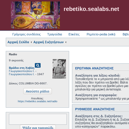
rebetiko.sealabs.net
Γρήγορες συνδέσεις
Τραγούδια
Ετικέτες
Ρεμπετο-pedia (wiki)
Βιβλ
Αρχική Σελίδα
Αρχική Συζητήσεων
Radio
9 ακροατές
pageview
Βράδια στη Χαβάη
ΕΡΏΤΗΜΑ ΑΝΑΖΉΤΗΣΗΣ
Γεωργακοπούλου Ι.
-
Γεωργακοπούλου Ι.
- 1947
Αναζήτηση για λέξεις-κλειδιά:
Τοποθετήστε το
+
μπροστά από μια λέξ
λέξη που δεν πρέπει να βρεθεί. Βάλτε 
Δίσκος COLUMBIA DG-6667.
αγκύλες αν πρέπει να βρεθεί μόνο μια 
μπαλαντέρ για μερική αντιστοιχία.
Αναζήτηση για συγγραφέα:
Χρησιμοποιείστε * ως μπαλαντέρ για με
Απευθείας:
https://rebetiko.sealabs.net/radio
ΡΥΘΜΊΣΕΙΣ ΑΝΑΖΉΤΗΣΗΣ
Αναζήτηση στις Δ. Συζητήσεις:
Επιλέξτε τη Δ. Συζήτηση ή τις Δ. Συζη
συζητήσεις θα αναζητηθούν αυτόματα 
υπο-κατηγοριών“ παρακάτω.