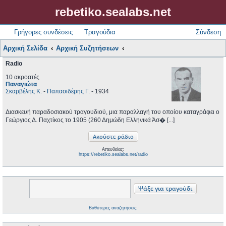
rebetiko.sealabs.net
Γρήγορες συνδέσεις
Τραγούδια
Σύνδεση
Αρχική Σελίδα
Αρχική Συζητήσεων
Radio
10 ακροατές
Παναγιώτα
Σκαρβέλης Κ.
-
Παπασιδέρης Γ.
- 1934
Διασκευή παραδοσιακού τραγουδιού, μια παραλλαγή του οποίου καταγράφει ο
Γεώργιος Δ. Παχτίκος το 1905 (260 Δημώδη Ελληνικά Άσ� [...]
Απευθείας:
https://rebetiko.sealabs.net/radio
Βαθύτερες αναζητήσεις;