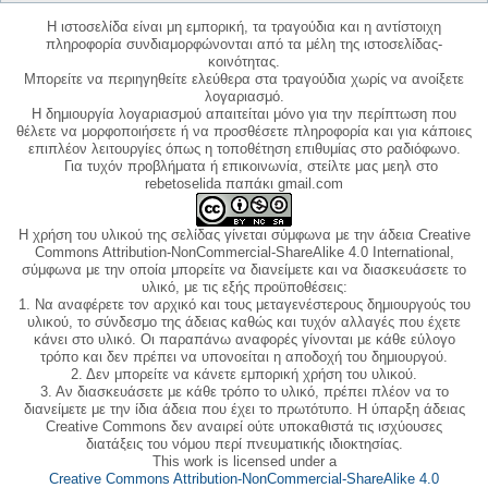
Η ιστοσελίδα είναι μη εμπορική, τα τραγούδια και η αντίστοιχη
πληροφορία συνδιαμορφώνονται από τα μέλη της ιστοσελίδας-
κοινότητας.
Μπορείτε να περιηγηθείτε ελεύθερα στα τραγούδια χωρίς να ανοίξετε
λογαριασμό.
Η δημιουργία λογαριασμού απαιτείται μόνο για την περίπτωση που
θέλετε να μορφοποιήσετε ή να προσθέσετε πληροφορία και για κάποιες
επιπλέον λειτουργίες όπως η τοποθέτηση επιθυμίας στο ραδιόφωνο.
Για τυχόν προβλήματα ή επικοινωνία, στείλτε μας μεηλ στο
rebetoselida παπάκι gmail.com
Η χρήση του υλικού της σελίδας γίνεται σύμφωνα με την άδεια Creative
Commons Attribution-NonCommercial-ShareAlike 4.0 International,
σύμφωνα με την οποία μπορείτε να διανείμετε και να διασκευάσετε το
υλικό, με τις εξής προϋποθέσεις:
1. Να αναφέρετε τον αρχικό και τους μεταγενέστερους δημιουργούς του
υλικού, το σύνδεσμο της άδειας καθώς και τυχόν αλλαγές που έχετε
κάνει στο υλικό. Οι παραπάνω αναφορές γίνονται με κάθε εύλογο
τρόπο και δεν πρέπει να υπονοείται η αποδοχή του δημιουργού.
2. Δεν μπορείτε να κάνετε εμπορική χρήση του υλικού.
3. Αν διασκευάσετε με κάθε τρόπο το υλικό, πρέπει πλέον να το
διανείμετε με την ίδια άδεια που έχει το πρωτότυπο. Η ύπαρξη άδειας
Creative Commons δεν αναιρεί ούτε υποκαθιστά τις ισχύουσες
διατάξεις του νόμου περί πνευματικής ιδιοκτησίας.
This work is licensed under a
Creative Commons Attribution-NonCommercial-ShareAlike 4.0