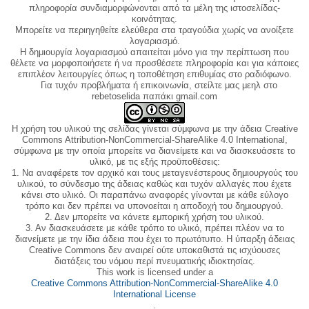
πληροφορία συνδιαμορφώνονται από τα μέλη της ιστοσελίδας-
κοινότητας.
Μπορείτε να περιηγηθείτε ελεύθερα στα τραγούδια χωρίς να ανοίξετε
λογαριασμό.
Η δημιουργία λογαριασμού απαιτείται μόνο για την περίπτωση που
θέλετε να μορφοποιήσετε ή να προσθέσετε πληροφορία και για κάποιες
επιπλέον λειτουργίες όπως η τοποθέτηση επιθυμίας στο ραδιόφωνο.
Για τυχόν προβλήματα ή επικοινωνία, στείλτε μας μεηλ στο
rebetoselida παπάκι gmail.com
Η χρήση του υλικού της σελίδας γίνεται σύμφωνα με την άδεια Creative
Commons Attribution-NonCommercial-ShareAlike 4.0 International,
σύμφωνα με την οποία μπορείτε να διανείμετε και να διασκευάσετε το
υλικό, με τις εξής προϋποθέσεις:
1. Να αναφέρετε τον αρχικό και τους μεταγενέστερους δημιουργούς του
υλικού, το σύνδεσμο της άδειας καθώς και τυχόν αλλαγές που έχετε
κάνει στο υλικό. Οι παραπάνω αναφορές γίνονται με κάθε εύλογο
τρόπο και δεν πρέπει να υπονοείται η αποδοχή του δημιουργού.
2. Δεν μπορείτε να κάνετε εμπορική χρήση του υλικού.
3. Αν διασκευάσετε με κάθε τρόπο το υλικό, πρέπει πλέον να το
διανείμετε με την ίδια άδεια που έχει το πρωτότυπο. Η ύπαρξη άδειας
Creative Commons δεν αναιρεί ούτε υποκαθιστά τις ισχύουσες
διατάξεις του νόμου περί πνευματικής ιδιοκτησίας.
This work is licensed under a
Creative Commons Attribution-NonCommercial-ShareAlike 4.0
International License
.