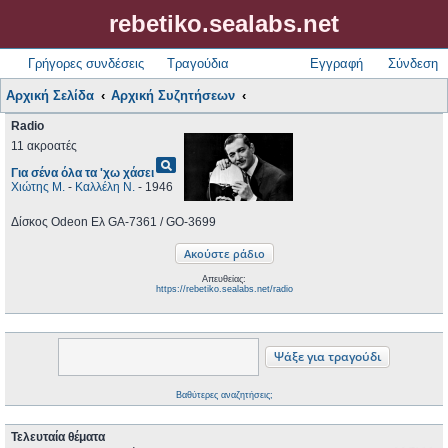
rebetiko.sealabs.net
Γρήγορες συνδέσεις
Τραγούδια
Εγγραφή
Σύνδεση
Αρχική Σελίδα
Αρχική Συζητήσεων
Radio
11 ακροατές
pageview
Για σένα όλα τα 'χω χάσει
Χιώτης Μ.
-
Καλλέλη Ν.
- 1946
Δίσκος Odeon Ελ GA-7361 / GO-3699
Απευθείας:
https://rebetiko.sealabs.net/radio
Βαθύτερες αναζητήσεις;
Τελευταία θέματα