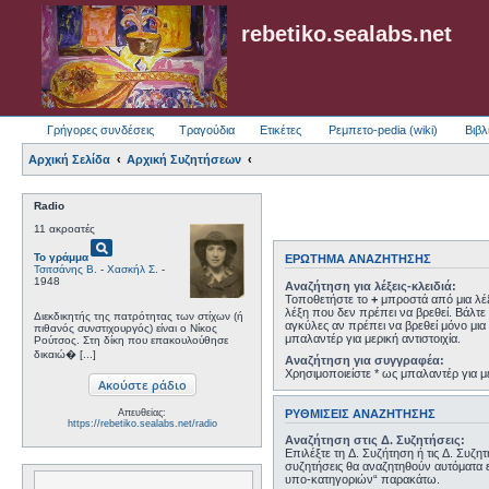
rebetiko.sealabs.net
Γρήγορες συνδέσεις
Τραγούδια
Ετικέτες
Ρεμπετο-pedia (wiki)
Βιβλ
Αρχική Σελίδα
Αρχική Συζητήσεων
Radio
11 ακροατές
pageview
Το γράμμα
ΕΡΏΤΗΜΑ ΑΝΑΖΉΤΗΣΗΣ
Τσιτσάνης Β.
-
Χασκήλ Σ.
-
1948
Αναζήτηση για λέξεις-κλειδιά:
Τοποθετήστε το
+
μπροστά από μια λέξ
λέξη που δεν πρέπει να βρεθεί. Βάλτε 
Διεκδικητής της πατρότητας των στίχων (ή
αγκύλες αν πρέπει να βρεθεί μόνο μια 
πιθανός συνστιχουργός) είναι ο Νίκος
μπαλαντέρ για μερική αντιστοιχία.
Ρούτσος. Στη δίκη που επακουλούθησε
δικαιώ� [...]
Αναζήτηση για συγγραφέα:
Χρησιμοποιείστε * ως μπαλαντέρ για με
ΡΥΘΜΊΣΕΙΣ ΑΝΑΖΉΤΗΣΗΣ
Απευθείας:
https://rebetiko.sealabs.net/radio
Αναζήτηση στις Δ. Συζητήσεις:
Επιλέξτε τη Δ. Συζήτηση ή τις Δ. Συζη
συζητήσεις θα αναζητηθούν αυτόματα 
υπο-κατηγοριών“ παρακάτω.