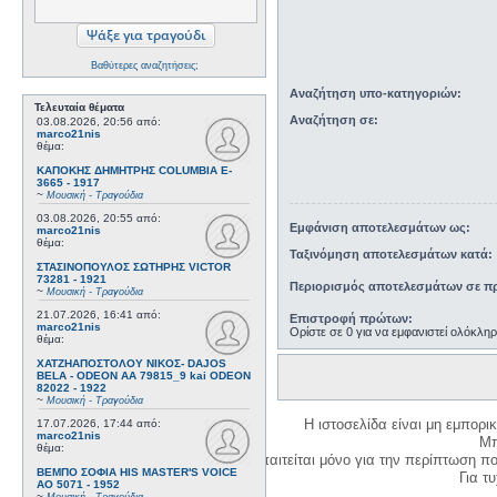
Βαθύτερες αναζητήσεις;
Αναζήτηση υπο-κατηγοριών:
Τελευταία θέματα
Αναζήτηση σε:
03.08.2026, 20:56
από:
marco21nis
θέμα:
ΚΑΠΟΚΗΣ ΔΗΜΗΤΡΗΣ COLUMBIA E-
3665 - 1917
~
Μουσική - Τραγούδια
03.08.2026, 20:55
από:
Εμφάνιση αποτελεσμάτων ως:
marco21nis
θέμα:
Ταξινόμηση αποτελεσμάτων κατά:
ΣΤΑΣΙΝΟΠΟΥΛΟΣ ΣΩΤΗΡΗΣ VICTOR
73281 - 1921
Περιορισμός αποτελεσμάτων σε πρ
~
Μουσική - Τραγούδια
21.07.2026, 16:41
από:
Επιστροφή πρώτων:
marco21nis
Ορίστε σε 0 για να εμφανιστεί ολόκλη
θέμα:
ΧΑΤΖΗΑΠΟΣΤΟΛΟΥ ΝΙΚΟΣ- DAJOS
BELA - ODEON AA 79815_9 kai ODEON
82022 - 1922
~
Μουσική - Τραγούδια
Η ιστοσελίδα είναι μη εμπορι
17.07.2026, 17:44
από:
marco21nis
Μπ
θέμα:
Η δημιουργία λογαριασμού απαιτείται μόνο για την περίπτωση π
ΒΕΜΠΟ ΣΟΦΙΑ HIS MASTER'S VOICE
Για τυχ
AO 5071 - 1952
~