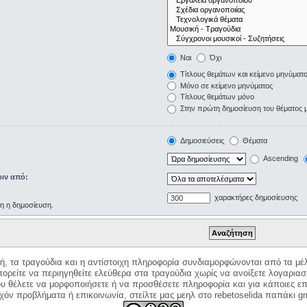
Ναι
Όχι
Τίτλους θεμάτων και κείμενο μηνύματ
Μόνο σε κείμενο μηνύματος
Τίτλους θεμάτων μόνο
Στην πρώτη δημοσίευση του θέματος 
Δημοσιεύσεις
Θέματα
Ascending
ιν από:
χαρακτήρες δημοσίευσης
ρη η δημοσίευση.
κή, τα τραγούδια και η αντίστοιχη πληροφορία συνδιαμορφώνονται από τα μέλ
ορείτε να περιηγηθείτε ελεύθερα στα τραγούδια χωρίς να ανοίξετε λογαριασ
ου θέλετε να μορφοποιήσετε ή να προσθέσετε πληροφορία και για κάποιες επ
όν προβλήματα ή επικοινωνία, στείλτε μας μεηλ στο rebetoselida παπάκι g