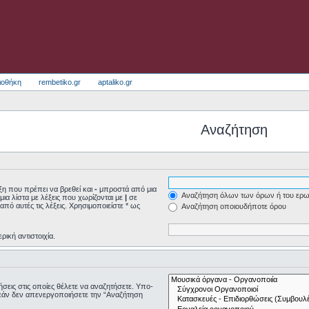
ιοθήκη
rembetiko.gr
aptaliko.gr
Αναζήτηση
η που πρέπει να βρεθεί και
-
μπροστά από μια
Αναζήτηση όλων των όρων ή του ερω
μια λίστα με λέξεις που χωρίζονται με
|
σε
από αυτές τις λέξεις. Χρησιμοποιείστε * ως
Αναζήτηση οποιουδήποτε όρου
ρική αντιστοιχία.
τήσεις στις οποίες θέλετε να αναζητήσετε. Υπο-
εάν δεν απενεργοποιήσετε την “Αναζήτηση