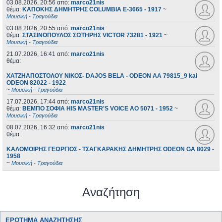
03.08.2026, 20:56
από:
marco21nis
θέμα:
ΚΑΠΟΚΗΣ ΔΗΜΗΤΡΗΣ COLUMBIA E-3665 - 1917
~
Μουσική - Τραγούδια
03.08.2026, 20:55
από:
marco21nis
θέμα:
ΣΤΑΣΙΝΟΠΟΥΛΟΣ ΣΩΤΗΡΗΣ VICTOR 73281 - 1921
~
Μουσική - Τραγούδια
21.07.2026, 16:41
από:
marco21nis
θέμα:
ΧΑΤΖΗΑΠΟΣΤΟΛΟΥ ΝΙΚΟΣ- DAJOS BELA - ODEON AA 79815_9 kai
ODEON 82022 - 1922
~
Μουσική - Τραγούδια
17.07.2026, 17:44
από:
marco21nis
θέμα:
ΒΕΜΠΟ ΣΟΦΙΑ HIS MASTER'S VOICE AO 5071 - 1952
~
Μουσική - Τραγούδια
08.07.2026, 16:32
από:
marco21nis
θέμα:
ΚΑΛΟΜΟΙΡΗΣ ΓΕΩΡΓΙΟΣ - ΤΣΑΓΚΑΡΑΚΗΣ ΔΗΜΗΤΡΗΣ ODEON GA 8029 -
1958
~
Μουσική - Τραγούδια
Αναζήτηση
ΕΡΏΤΗΜΑ ΑΝΑΖΉΤΗΣΗΣ