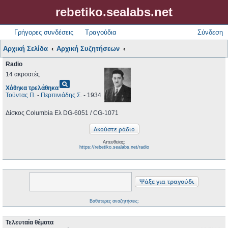
rebetiko.sealabs.net
Γρήγορες συνδέσεις
Τραγούδια
Σύνδεση
Αρχική Σελίδα
Αρχική Συζητήσεων
Radio
14 ακροατές
pageview
Χάθηκα τρελάθηκα
Τούντας Π.
-
Περπινιάδης Σ.
- 1934
Δίσκος Columbia Ελ DG-6051 / CG-1071
Απευθείας:
https://rebetiko.sealabs.net/radio
Βαθύτερες αναζητήσεις;
Τελευταία θέματα