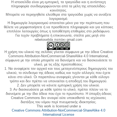
Η ιστοσελίδα είναι μη εμπορική, τα τραγούδια και η αντίστοιχη
πληροφορία συνδιαμορφώνονται από τα μέλη της ιστοσελίδας-
κοινότητας.
Μπορείτε να περιηγηθείτε ελεύθερα στα τραγούδια χωρίς να ανοίξετε
λογαριασμό.
Η δημιουργία λογαριασμού απαιτείται μόνο για την περίπτωση που
θέλετε να μορφοποιήσετε ή να προσθέσετε πληροφορία και για κάποιες
επιπλέον λειτουργίες όπως η τοποθέτηση επιθυμίας στο ραδιόφωνο.
Για τυχόν προβλήματα ή επικοινωνία, στείλτε μας μεηλ στο
rebetoselida παπάκι gmail.com
Η χρήση του υλικού της σελίδας γίνεται σύμφωνα με την άδεια Creative
Commons Attribution-NonCommercial-ShareAlike 4.0 International,
σύμφωνα με την οποία μπορείτε να διανείμετε και να διασκευάσετε το
υλικό, με τις εξής προϋποθέσεις:
1. Να αναφέρετε τον αρχικό και τους μεταγενέστερους δημιουργούς του
υλικού, το σύνδεσμο της άδειας καθώς και τυχόν αλλαγές που έχετε
κάνει στο υλικό. Οι παραπάνω αναφορές γίνονται με κάθε εύλογο
τρόπο και δεν πρέπει να υπονοείται η αποδοχή του δημιουργού.
2. Δεν μπορείτε να κάνετε εμπορική χρήση του υλικού.
3. Αν διασκευάσετε με κάθε τρόπο το υλικό, πρέπει πλέον να το
διανείμετε με την ίδια άδεια που έχει το πρωτότυπο. Η ύπαρξη άδειας
Creative Commons δεν αναιρεί ούτε υποκαθιστά τις ισχύουσες
διατάξεις του νόμου περί πνευματικής ιδιοκτησίας.
This work is licensed under a
Creative Commons Attribution-NonCommercial-ShareAlike 4.0
International License