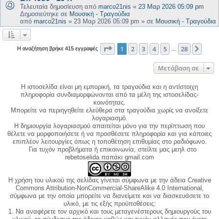
Τελευταία δημοσίευση από
marco21nis
«
23 Μαρ 2026 05:09 pm
Δημοσιεύτηκε σε
Μουσική - Τραγούδια
από
marco21nis
»
23 Μαρ 2026 05:09 pm
» σε
Μουσική - Τραγούδια
Σελίδα
1
από
28
1
2
3
4
5
28
Επόμ
Η αναζήτηση βρήκε 415 εγγραφές
…
Μετάβαση σε
Η ιστοσελίδα είναι μη εμπορική, τα τραγούδια και η αντίστοιχη
πληροφορία συνδιαμορφώνονται από τα μέλη της ιστοσελίδας-
κοινότητας.
Μπορείτε να περιηγηθείτε ελεύθερα στα τραγούδια χωρίς να ανοίξετε
λογαριασμό.
Η δημιουργία λογαριασμού απαιτείται μόνο για την περίπτωση που
θέλετε να μορφοποιήσετε ή να προσθέσετε πληροφορία και για κάποιες
επιπλέον λειτουργίες όπως η τοποθέτηση επιθυμίας στο ραδιόφωνο.
Για τυχόν προβλήματα ή επικοινωνία, στείλτε μας μεηλ στο
rebetoselida παπάκι gmail.com
Η χρήση του υλικού της σελίδας γίνεται σύμφωνα με την άδεια Creative
Commons Attribution-NonCommercial-ShareAlike 4.0 International,
σύμφωνα με την οποία μπορείτε να διανείμετε και να διασκευάσετε το
υλικό, με τις εξής προϋποθέσεις:
1. Να αναφέρετε τον αρχικό και τους μεταγενέστερους δημιουργούς του