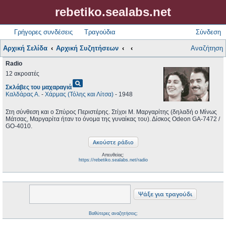
rebetiko.sealabs.net
Γρήγορες συνδέσεις
Τραγούδια
Σύνδεση
Αρχική Σελίδα
Αρχική Συζητήσεων
Αναζήτηση
Radio
12 ακροατές
pageview
Σκλάβες του μαχαραγιά
Καλδάρας Α.
-
Χάρμας (Τόλης και Λίτσα)
- 1948
Στη σύνθεση και ο Σπύρος Περιστέρης. Στίχοι Μ. Μαργαρίτης (δηλαδή ο Μίνως
Μάτσας, Μαργαρίτα ήταν το όνομα της γυναίκας του). Δίσκος Odeon GA-7472 /
GO-4010.
Απευθείας:
https://rebetiko.sealabs.net/radio
Βαθύτερες αναζητήσεις;