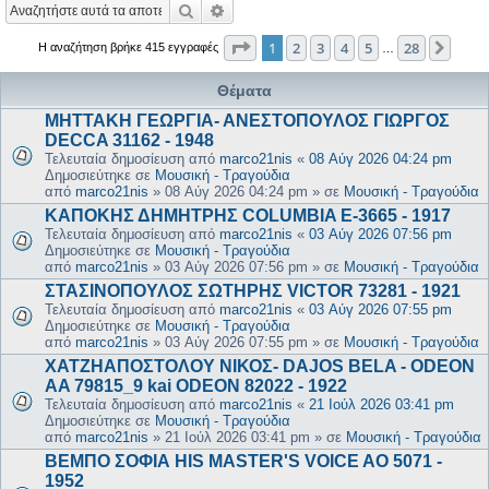
Αναζήτηση
Ειδική αναζήτηση
Σελίδα
1
από
28
1
2
3
4
5
28
Επόμ
Η αναζήτηση βρήκε 415 εγγραφές
…
Θέματα
ΜΗΤΤΑΚΗ ΓΕΩΡΓΙΑ- ΑΝΕΣΤΟΠΟΥΛΟΣ ΓΙΩΡΓΟΣ
DECCA 31162 - 1948
Τελευταία δημοσίευση από
marco21nis
«
08 Αύγ 2026 04:24 pm
Δημοσιεύτηκε σε
Μουσική - Τραγούδια
από
marco21nis
»
08 Αύγ 2026 04:24 pm
» σε
Μουσική - Τραγούδια
ΚΑΠΟΚΗΣ ΔΗΜΗΤΡΗΣ COLUMBIA E-3665 - 1917
Τελευταία δημοσίευση από
marco21nis
«
03 Αύγ 2026 07:56 pm
Δημοσιεύτηκε σε
Μουσική - Τραγούδια
από
marco21nis
»
03 Αύγ 2026 07:56 pm
» σε
Μουσική - Τραγούδια
ΣΤΑΣΙΝΟΠΟΥΛΟΣ ΣΩΤΗΡΗΣ VICTOR 73281 - 1921
Τελευταία δημοσίευση από
marco21nis
«
03 Αύγ 2026 07:55 pm
Δημοσιεύτηκε σε
Μουσική - Τραγούδια
από
marco21nis
»
03 Αύγ 2026 07:55 pm
» σε
Μουσική - Τραγούδια
ΧΑΤΖΗΑΠΟΣΤΟΛΟΥ ΝΙΚΟΣ- DAJOS BELA - ODEON
AA 79815_9 kai ODEON 82022 - 1922
Τελευταία δημοσίευση από
marco21nis
«
21 Ιούλ 2026 03:41 pm
Δημοσιεύτηκε σε
Μουσική - Τραγούδια
από
marco21nis
»
21 Ιούλ 2026 03:41 pm
» σε
Μουσική - Τραγούδια
ΒΕΜΠΟ ΣΟΦΙΑ HIS MASTER'S VOICE AO 5071 -
1952