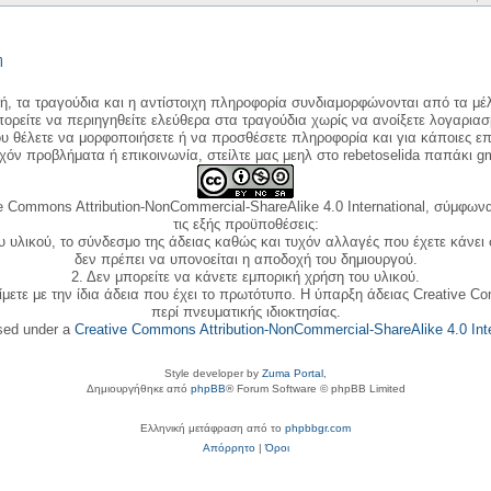
η
κή, τα τραγούδια και η αντίστοιχη πληροφορία συνδιαμορφώνονται από τα μέλ
ορείτε να περιηγηθείτε ελεύθερα στα τραγούδια χωρίς να ανοίξετε λογαριασ
ου θέλετε να μορφοποιήσετε ή να προσθέσετε πληροφορία και για κάποιες επ
όν προβλήματα ή επικοινωνία, στείλτε μας μεηλ στο rebetoselida παπάκι g
e Commons Attribution-NonCommercial-ShareAlike 4.0 International, σύμφωνα 
τις εξής προϋποθέσεις:
ου υλικού, το σύνδεσμο της άδειας καθώς και τυχόν αλλαγές που έχετε κάνει
δεν πρέπει να υπονοείται η αποδοχή του δημιουργού.
2. Δεν μπορείτε να κάνετε εμπορική χρήση του υλικού.
ίμετε με την ίδια άδεια που έχει το πρωτότυπο. Η ύπαρξη άδειας Creative C
περί πνευματικής ιδιοκτησίας.
nsed under a
Creative Commons Attribution-NonCommercial-ShareAlike 4.0 Inte
Style developer by
Zuma Portal
,
Δημιουργήθηκε από
phpBB
® Forum Software © phpBB Limited
Ελληνική μετάφραση από το
phpbbgr.com
Απόρρητο
|
Όροι