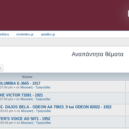
ιοθήκη
rembetiko.gr
aptaliko.gr
Αναπάντητα θέματα
ζήτηση
Ειδική αναζήτηση
Θέματα
UMBIA E-3665 - 1917
 07:56 pm
» σε
Μουσική - Τραγούδια
 VICTOR 73281 - 1921
 07:55 pm
» σε
Μουσική - Τραγούδια
 DAJOS BELA - ODEON AA 79815_9 kai ODEON 82022 - 1922
 03:41 pm
» σε
Μουσική - Τραγούδια
R'S VOICE AO 5071 - 1952
 04:44 pm
» σε
Μουσική - Τραγούδια