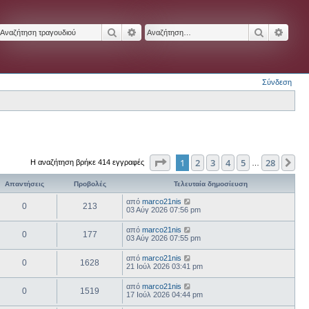
Αναζήτηση
Ειδική αναζήτηση
Αναζήτησ
Ειδικ
Σύνδεση
Σελίδα
1
από
28
1
2
3
4
5
28
Επ
Η αναζήτηση βρήκε 414 εγγραφές
…
Απαντήσεις
Προβολές
Τελευταία δημοσίευση
από
marco21nis
0
213
03 Αύγ 2026 07:56 pm
από
marco21nis
0
177
03 Αύγ 2026 07:55 pm
από
marco21nis
0
1628
21 Ιούλ 2026 03:41 pm
από
marco21nis
0
1519
17 Ιούλ 2026 04:44 pm