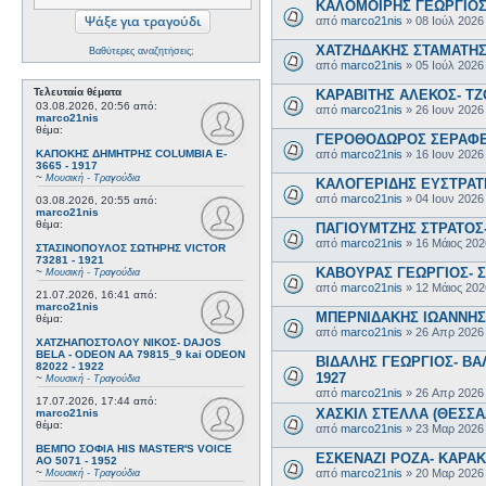
ΚΑΛΟΜΟΙΡΗΣ ΓΕΩΡΓΙΟΣ 
από
marco21nis
»
08 Ιούλ 2026
ΧΑΤΖΗΔΑΚΗΣ ΣΤΑΜΑΤΗΣ-
Βαθύτερες αναζητήσεις;
από
marco21nis
»
05 Ιούλ 2026
Τελευταία θέματα
ΚΑΡΑΒΙΤΗΣ ΑΛΕΚΟΣ- ΤΖΟ
03.08.2026, 20:56
από:
από
marco21nis
»
26 Ιουν 2026
marco21nis
θέμα:
ΓΕΡΟΘΟΔΩΡΟΣ ΣΕΡΑΦΕΙΜ
από
marco21nis
»
16 Ιουν 2026
ΚΑΠΟΚΗΣ ΔΗΜΗΤΡΗΣ COLUMBIA E-
3665 - 1917
~
Μουσική - Τραγούδια
ΚΑΛΟΓΕΡΙΔΗΣ ΕΥΣΤΡΑΤΙ
από
marco21nis
»
04 Ιουν 2026
03.08.2026, 20:55
από:
marco21nis
θέμα:
ΠΑΓΙΟΥΜΤΖΗΣ ΣΤΡΑΤΟΣ- 
από
marco21nis
»
16 Μάιος 202
ΣΤΑΣΙΝΟΠΟΥΛΟΣ ΣΩΤΗΡΗΣ VICTOR
73281 - 1921
ΚΑΒΟΥΡΑΣ ΓΕΩΡΓΙΟΣ- Σ
~
Μουσική - Τραγούδια
από
marco21nis
»
12 Μάιος 202
21.07.2026, 16:41
από:
marco21nis
ΜΠΕΡΝΙΔΑΚΗΣ ΙΩΑΝΝΗΣ-
θέμα:
από
marco21nis
»
26 Απρ 2026
ΧΑΤΖΗΑΠΟΣΤΟΛΟΥ ΝΙΚΟΣ- DAJOS
BELA - ODEON AA 79815_9 kai ODEON
ΒΙΔΑΛΗΣ ΓΕΩΡΓΙΟΣ- ΒΑΛ
82022 - 1922
1927
~
Μουσική - Τραγούδια
από
marco21nis
»
26 Απρ 2026
17.07.2026, 17:44
από:
ΧΑΣΚΙΛ ΣΤΕΛΛΑ (ΘΕΣΣΑΛ
marco21nis
θέμα:
από
marco21nis
»
23 Μαρ 2026
ΒΕΜΠΟ ΣΟΦΙΑ HIS MASTER'S VOICE
ΕΣΚΕΝΑΖΙ ΡΟΖΑ- ΚΑΡΑΚΩ
AO 5071 - 1952
από
marco21nis
»
20 Μαρ 2026
~
Μουσική - Τραγούδια