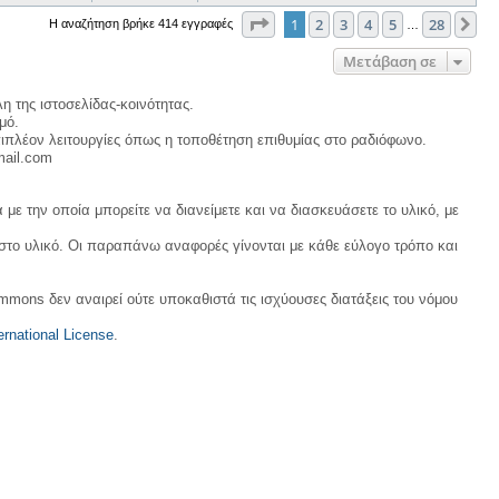
Σελίδα
1
από
28
1
2
3
4
5
28
Επ
Η αναζήτηση βρήκε 414 εγγραφές
…
Μετάβαση σε
η της ιστοσελίδας-κοινότητας.
μό.
ιπλέον λειτουργίες όπως η τοποθέτηση επιθυμίας στο ραδιόφωνο.
mail.com
με την οποία μπορείτε να διανείμετε και να διασκευάσετε το υλικό, με
 στο υλικό. Οι παραπάνω αναφορές γίνονται με κάθε εύλογο τρόπο και
ommons δεν αναιρεί ούτε υποκαθιστά τις ισχύουσες διατάξεις του νόμου
rnational License
.