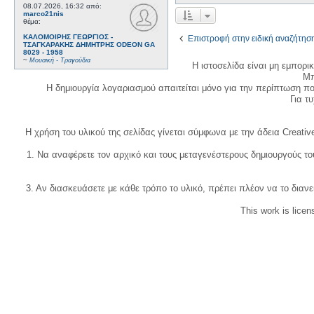
08.07.2026, 16:32
από:
marco21nis
θέμα:
ΚΑΛΟΜΟΙΡΗΣ ΓΕΩΡΓΙΟΣ -
Επιστροφή στην ειδική αναζήτησ
ΤΣΑΓΚΑΡΑΚΗΣ ΔΗΜΗΤΡΗΣ ODEON GA
8029 - 1958
~
Μουσική - Τραγούδια
Η ιστοσελίδα είναι μη εμπορι
Μπ
Η δημιουργία λογαριασμού απαιτείται μόνο για την περίπτωση π
Για τυχ
Η χρήση του υλικού της σελίδας γίνεται σύμφωνα με την άδεια Creativ
1. Να αναφέρετε τον αρχικό και τους μεταγενέστερους δημιουργούς τ
3. Αν διασκευάσετε με κάθε τρόπο το υλικό, πρέπει πλέον να το διανε
This work is lice