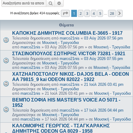
Αναζήτηση
Ειδική αναζήτηση
Σελίδα
1
από
28
1
2
3
4
5
28
Επόμ
Η αναζήτηση βρήκε 414 εγγραφές
…
Θέματα
ΚΑΠΟΚΗΣ ΔΗΜΗΤΡΗΣ COLUMBIA E-3665 - 1917
Τελευταία δημοσίευση από
marco21nis
«
03 Αύγ 2026 07:56 pm
Δημοσιεύτηκε σε
Μουσική - Τραγούδια
από
marco21nis
»
03 Αύγ 2026 07:56 pm
» σε
Μουσική - Τραγούδια
ΣΤΑΣΙΝΟΠΟΥΛΟΣ ΣΩΤΗΡΗΣ VICTOR 73281 - 1921
Τελευταία δημοσίευση από
marco21nis
«
03 Αύγ 2026 07:55 pm
Δημοσιεύτηκε σε
Μουσική - Τραγούδια
από
marco21nis
»
03 Αύγ 2026 07:55 pm
» σε
Μουσική - Τραγούδια
ΧΑΤΖΗΑΠΟΣΤΟΛΟΥ ΝΙΚΟΣ- DAJOS BELA - ODEON
AA 79815_9 kai ODEON 82022 - 1922
Τελευταία δημοσίευση από
marco21nis
«
21 Ιούλ 2026 03:41 pm
Δημοσιεύτηκε σε
Μουσική - Τραγούδια
από
marco21nis
»
21 Ιούλ 2026 03:41 pm
» σε
Μουσική - Τραγούδια
ΒΕΜΠΟ ΣΟΦΙΑ HIS MASTER'S VOICE AO 5071 -
1952
Τελευταία δημοσίευση από
marco21nis
«
17 Ιούλ 2026 04:44 pm
Δημοσιεύτηκε σε
Μουσική - Τραγούδια
από
marco21nis
»
17 Ιούλ 2026 04:44 pm
» σε
Μουσική - Τραγούδια
ΚΑΛΟΜΟΙΡΗΣ ΓΕΩΡΓΙΟΣ - ΤΣΑΓΚΑΡΑΚΗΣ
ΔΗΜΗΤΡΗΣ ODEON GA 8029 - 1958