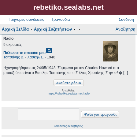
rebetiko.sealabs.net
Γρήγορες συνδέσεις
Τραγούδια
Σύνδεση
Αρχική Σελίδα
Αρχική Συζητήσεων
Αναζήτηση
Radio
9 ακροατές
pageview
Πάλιωσε το σακκάκι μου
Τσιτσάνης Β.
-
Χασκήλ Σ.
- 1948
Ηχογραφήθηκε στις 24/05/1948. Σύμφωνα με τον Charles Howard στα
μπουζούκια είναι ο Βασίλης Τσιτσάνης και o Στέλιος Χρυσίνης. Στην κιθ� [...]
Απευθείας:
https://rebetiko.sealabs.net/radio
Βαθύτερες αναζητήσεις;