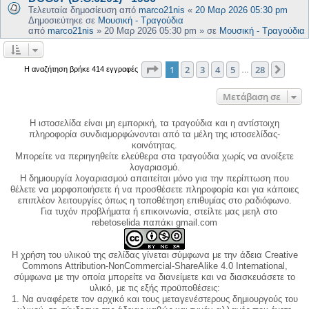
Τελευταία δημοσίευση από
marco21nis
«
20 Μαρ 2026 05:30 pm
Δημοσιεύτηκε σε
Μουσική - Τραγούδια
από
marco21nis
»
20 Μαρ 2026 05:30 pm
» σε
Μουσική - Τραγούδια
Σελίδα
1
από
28
1
2
3
4
5
28
Επόμ
Η αναζήτηση βρήκε 414 εγγραφές
…
Μετάβαση σε
Η ιστοσελίδα είναι μη εμπορική, τα τραγούδια και η αντίστοιχη
πληροφορία συνδιαμορφώνονται από τα μέλη της ιστοσελίδας-
κοινότητας.
Μπορείτε να περιηγηθείτε ελεύθερα στα τραγούδια χωρίς να ανοίξετε
λογαριασμό.
Η δημιουργία λογαριασμού απαιτείται μόνο για την περίπτωση που
θέλετε να μορφοποιήσετε ή να προσθέσετε πληροφορία και για κάποιες
επιπλέον λειτουργίες όπως η τοποθέτηση επιθυμίας στο ραδιόφωνο.
Για τυχόν προβλήματα ή επικοινωνία, στείλτε μας μεηλ στο
rebetoselida παπάκι gmail.com
Η χρήση του υλικού της σελίδας γίνεται σύμφωνα με την άδεια Creative
Commons Attribution-NonCommercial-ShareAlike 4.0 International,
σύμφωνα με την οποία μπορείτε να διανείμετε και να διασκευάσετε το
υλικό, με τις εξής προϋποθέσεις:
1. Να αναφέρετε τον αρχικό και τους μεταγενέστερους δημιουργούς του