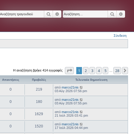
Αναζήτηση
Ειδική αναζήτηση
Αναζήτησ
Ειδικ
Σύνδεση
Σελίδα
1
από
28
1
2
3
4
5
28
Επ
Η αναζήτηση βρήκε 414 εγγραφές
…
Απαντήσεις
Προβολές
Τελευταία δημοσίευση
από
marco21nis
0
219
03 Αύγ 2026 07:56 pm
από
marco21nis
0
180
03 Αύγ 2026 07:55 pm
από
marco21nis
0
1629
21 Ιούλ 2026 03:41 pm
από
marco21nis
0
1520
17 Ιούλ 2026 04:44 pm