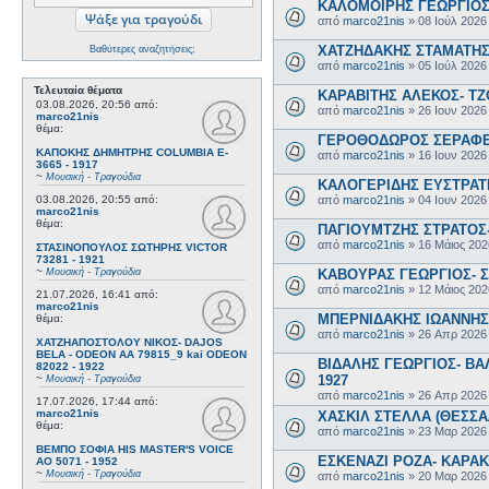
ΚΑΛΟΜΟΙΡΗΣ ΓΕΩΡΓΙΟΣ 
από
marco21nis
»
08 Ιούλ 2026
ΧΑΤΖΗΔΑΚΗΣ ΣΤΑΜΑΤΗΣ-
Βαθύτερες αναζητήσεις;
από
marco21nis
»
05 Ιούλ 2026
Τελευταία θέματα
ΚΑΡΑΒΙΤΗΣ ΑΛΕΚΟΣ- ΤΖΟ
03.08.2026, 20:56
από:
από
marco21nis
»
26 Ιουν 2026
marco21nis
θέμα:
ΓΕΡΟΘΟΔΩΡΟΣ ΣΕΡΑΦΕΙΜ
ΚΑΠΟΚΗΣ ΔΗΜΗΤΡΗΣ COLUMBIA E-
από
marco21nis
»
16 Ιουν 2026
3665 - 1917
~
Μουσική - Τραγούδια
ΚΑΛΟΓΕΡΙΔΗΣ ΕΥΣΤΡΑΤΙ
από
marco21nis
»
04 Ιουν 2026
03.08.2026, 20:55
από:
marco21nis
θέμα:
ΠΑΓΙΟΥΜΤΖΗΣ ΣΤΡΑΤΟΣ- 
από
marco21nis
»
16 Μάιος 202
ΣΤΑΣΙΝΟΠΟΥΛΟΣ ΣΩΤΗΡΗΣ VICTOR
73281 - 1921
~
ΚΑΒΟΥΡΑΣ ΓΕΩΡΓΙΟΣ- Σ
Μουσική - Τραγούδια
από
marco21nis
»
12 Μάιος 202
21.07.2026, 16:41
από:
marco21nis
ΜΠΕΡΝΙΔΑΚΗΣ ΙΩΑΝΝΗΣ-
θέμα:
από
marco21nis
»
26 Απρ 2026
ΧΑΤΖΗΑΠΟΣΤΟΛΟΥ ΝΙΚΟΣ- DAJOS
BELA - ODEON AA 79815_9 kai ODEON
ΒΙΔΑΛΗΣ ΓΕΩΡΓΙΟΣ- ΒΑΛ
82022 - 1922
1927
~
Μουσική - Τραγούδια
από
marco21nis
»
26 Απρ 2026
17.07.2026, 17:44
από:
marco21nis
ΧΑΣΚΙΛ ΣΤΕΛΛΑ (ΘΕΣΣΑΛ
θέμα:
από
marco21nis
»
23 Μαρ 2026
ΒΕΜΠΟ ΣΟΦΙΑ HIS MASTER'S VOICE
ΕΣΚΕΝΑΖΙ ΡΟΖΑ- ΚΑΡΑΚΩ
AO 5071 - 1952
~
Μουσική - Τραγούδια
από
marco21nis
»
20 Μαρ 2026