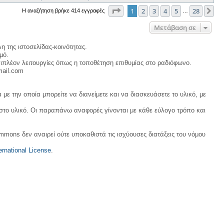
Σελίδα
1
από
28
1
2
3
4
5
28
Επ
Η αναζήτηση βρήκε 414 εγγραφές
…
Μετάβαση σε
η της ιστοσελίδας-κοινότητας.
μό.
ιπλέον λειτουργίες όπως η τοποθέτηση επιθυμίας στο ραδιόφωνο.
mail.com
με την οποία μπορείτε να διανείμετε και να διασκευάσετε το υλικό, με
 στο υλικό. Οι παραπάνω αναφορές γίνονται με κάθε εύλογο τρόπο και
ommons δεν αναιρεί ούτε υποκαθιστά τις ισχύουσες διατάξεις του νόμου
rnational License
.