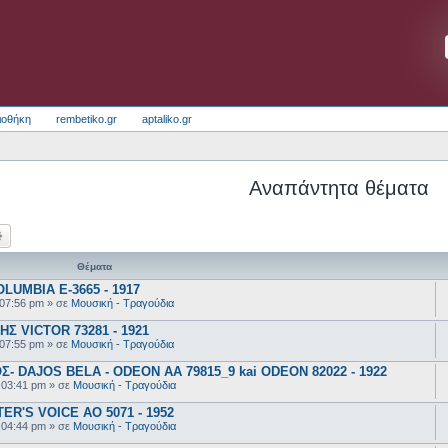
ιοθήκη
rembetiko.gr
aptaliko.gr
Αναπάντητα θέματα
ζήτηση
Ειδική αναζήτηση
Θέματα
UMBIA E-3665 - 1917
 07:56 pm
» σε
Μουσική - Τραγούδια
 VICTOR 73281 - 1921
 07:55 pm
» σε
Μουσική - Τραγούδια
 DAJOS BELA - ODEON AA 79815_9 kai ODEON 82022 - 1922
 03:41 pm
» σε
Μουσική - Τραγούδια
R'S VOICE AO 5071 - 1952
 04:44 pm
» σε
Μουσική - Τραγούδια