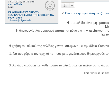
08.07.2026, 16:32
από:
marco21nis
θέμα:
ΚΑΛΟΜΟΙΡΗΣ ΓΕΩΡΓΙΟΣ -
Επιστροφή στην ειδική αναζήτησ
ΤΣΑΓΚΑΡΑΚΗΣ ΔΗΜΗΤΡΗΣ ODEON GA
8029 - 1958
~
Μουσική - Τραγούδια
Η ιστοσελίδα είναι μη εμπορι
Μπ
Η δημιουργία λογαριασμού απαιτείται μόνο για την περίπτωση π
Για τυχ
Η χρήση του υλικού της σελίδας γίνεται σύμφωνα με την άδεια Creativ
1. Να αναφέρετε τον αρχικό και τους μεταγενέστερους δημιουργούς τ
3. Αν διασκευάσετε με κάθε τρόπο το υλικό, πρέπει πλέον να το διανε
This work is lice