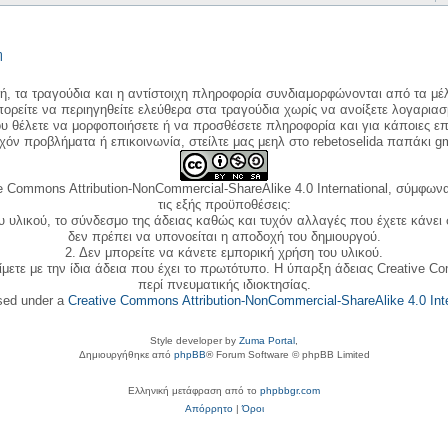
η
κή, τα τραγούδια και η αντίστοιχη πληροφορία συνδιαμορφώνονται από τα μέλ
ορείτε να περιηγηθείτε ελεύθερα στα τραγούδια χωρίς να ανοίξετε λογαριασ
ου θέλετε να μορφοποιήσετε ή να προσθέσετε πληροφορία και για κάποιες επ
όν προβλήματα ή επικοινωνία, στείλτε μας μεηλ στο rebetoselida παπάκι g
e Commons Attribution-NonCommercial-ShareAlike 4.0 International, σύμφωνα 
τις εξής προϋποθέσεις:
ου υλικού, το σύνδεσμο της άδειας καθώς και τυχόν αλλαγές που έχετε κάνει
δεν πρέπει να υπονοείται η αποδοχή του δημιουργού.
2. Δεν μπορείτε να κάνετε εμπορική χρήση του υλικού.
ίμετε με την ίδια άδεια που έχει το πρωτότυπο. Η ύπαρξη άδειας Creative C
περί πνευματικής ιδιοκτησίας.
nsed under a
Creative Commons Attribution-NonCommercial-ShareAlike 4.0 Inte
Style developer by
Zuma Portal
,
Δημιουργήθηκε από
phpBB
® Forum Software © phpBB Limited
Ελληνική μετάφραση από το
phpbbgr.com
Απόρρητο
|
Όροι