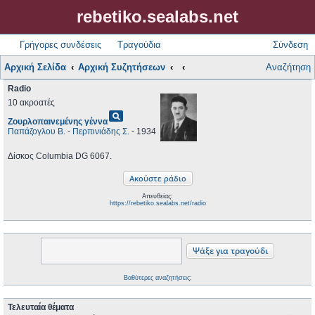
rebetiko.sealabs.net
Γρήγορες συνδέσεις
Τραγούδια
Σύνδεση
Αρχική Σελίδα
Αρχική Συζητήσεων
Αναζήτηση
Radio
10 ακροατές
pageview
Ζουρλοπαινεμένης γέννα
Παπάζογλου Β.
-
Περπινιάδης Σ.
- 1934
Δίσκος Columbia DG 6067.
Απευθείας:
https://rebetiko.sealabs.net/radio
Βαθύτερες αναζητήσεις;
Τελευταία θέματα