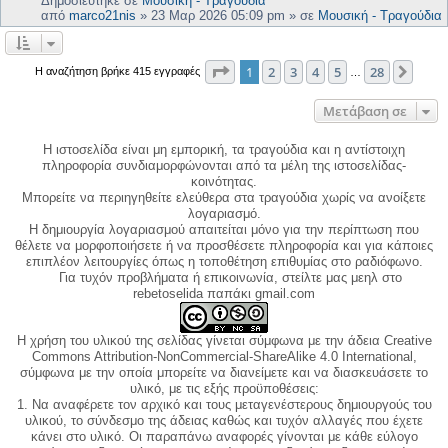
Δημοσιεύτηκε σε
Μουσική - Τραγούδια
από
marco21nis
»
23 Μαρ 2026 05:09 pm
» σε
Μουσική - Τραγούδια
Σελίδα
1
από
28
1
2
3
4
5
28
Επόμ
Η αναζήτηση βρήκε 415 εγγραφές
…
Μετάβαση σε
Η ιστοσελίδα είναι μη εμπορική, τα τραγούδια και η αντίστοιχη
πληροφορία συνδιαμορφώνονται από τα μέλη της ιστοσελίδας-
κοινότητας.
Μπορείτε να περιηγηθείτε ελεύθερα στα τραγούδια χωρίς να ανοίξετε
λογαριασμό.
Η δημιουργία λογαριασμού απαιτείται μόνο για την περίπτωση που
θέλετε να μορφοποιήσετε ή να προσθέσετε πληροφορία και για κάποιες
επιπλέον λειτουργίες όπως η τοποθέτηση επιθυμίας στο ραδιόφωνο.
Για τυχόν προβλήματα ή επικοινωνία, στείλτε μας μεηλ στο
rebetoselida παπάκι gmail.com
Η χρήση του υλικού της σελίδας γίνεται σύμφωνα με την άδεια Creative
Commons Attribution-NonCommercial-ShareAlike 4.0 International,
σύμφωνα με την οποία μπορείτε να διανείμετε και να διασκευάσετε το
υλικό, με τις εξής προϋποθέσεις:
1. Να αναφέρετε τον αρχικό και τους μεταγενέστερους δημιουργούς του
υλικού, το σύνδεσμο της άδειας καθώς και τυχόν αλλαγές που έχετε
κάνει στο υλικό. Οι παραπάνω αναφορές γίνονται με κάθε εύλογο