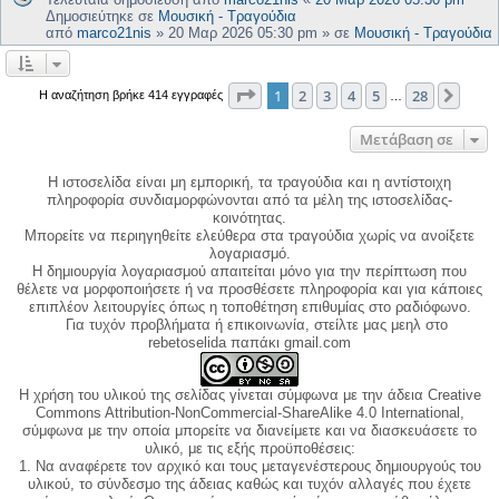
Δημοσιεύτηκε σε
Μουσική - Τραγούδια
από
marco21nis
»
20 Μαρ 2026 05:30 pm
» σε
Μουσική - Τραγούδια
Σελίδα
1
από
28
1
2
3
4
5
28
Επόμ
Η αναζήτηση βρήκε 414 εγγραφές
…
Μετάβαση σε
Η ιστοσελίδα είναι μη εμπορική, τα τραγούδια και η αντίστοιχη
πληροφορία συνδιαμορφώνονται από τα μέλη της ιστοσελίδας-
κοινότητας.
Μπορείτε να περιηγηθείτε ελεύθερα στα τραγούδια χωρίς να ανοίξετε
λογαριασμό.
Η δημιουργία λογαριασμού απαιτείται μόνο για την περίπτωση που
θέλετε να μορφοποιήσετε ή να προσθέσετε πληροφορία και για κάποιες
επιπλέον λειτουργίες όπως η τοποθέτηση επιθυμίας στο ραδιόφωνο.
Για τυχόν προβλήματα ή επικοινωνία, στείλτε μας μεηλ στο
rebetoselida παπάκι gmail.com
Η χρήση του υλικού της σελίδας γίνεται σύμφωνα με την άδεια Creative
Commons Attribution-NonCommercial-ShareAlike 4.0 International,
σύμφωνα με την οποία μπορείτε να διανείμετε και να διασκευάσετε το
υλικό, με τις εξής προϋποθέσεις:
1. Να αναφέρετε τον αρχικό και τους μεταγενέστερους δημιουργούς του
υλικού, το σύνδεσμο της άδειας καθώς και τυχόν αλλαγές που έχετε