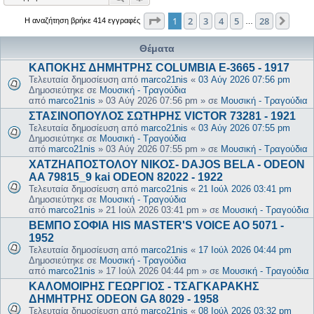
Σελίδα
1
από
28
1
2
3
4
5
28
Επόμ
Η αναζήτηση βρήκε 414 εγγραφές
…
Θέματα
ΚΑΠΟΚΗΣ ΔΗΜΗΤΡΗΣ COLUMBIA E-3665 - 1917
Τελευταία δημοσίευση από
marco21nis
«
03 Αύγ 2026 07:56 pm
Δημοσιεύτηκε σε
Μουσική - Τραγούδια
από
marco21nis
»
03 Αύγ 2026 07:56 pm
» σε
Μουσική - Τραγούδια
ΣΤΑΣΙΝΟΠΟΥΛΟΣ ΣΩΤΗΡΗΣ VICTOR 73281 - 1921
Τελευταία δημοσίευση από
marco21nis
«
03 Αύγ 2026 07:55 pm
Δημοσιεύτηκε σε
Μουσική - Τραγούδια
από
marco21nis
»
03 Αύγ 2026 07:55 pm
» σε
Μουσική - Τραγούδια
ΧΑΤΖΗΑΠΟΣΤΟΛΟΥ ΝΙΚΟΣ- DAJOS BELA - ODEON
AA 79815_9 kai ODEON 82022 - 1922
Τελευταία δημοσίευση από
marco21nis
«
21 Ιούλ 2026 03:41 pm
Δημοσιεύτηκε σε
Μουσική - Τραγούδια
από
marco21nis
»
21 Ιούλ 2026 03:41 pm
» σε
Μουσική - Τραγούδια
ΒΕΜΠΟ ΣΟΦΙΑ HIS MASTER'S VOICE AO 5071 -
1952
Τελευταία δημοσίευση από
marco21nis
«
17 Ιούλ 2026 04:44 pm
Δημοσιεύτηκε σε
Μουσική - Τραγούδια
από
marco21nis
»
17 Ιούλ 2026 04:44 pm
» σε
Μουσική - Τραγούδια
ΚΑΛΟΜΟΙΡΗΣ ΓΕΩΡΓΙΟΣ - ΤΣΑΓΚΑΡΑΚΗΣ
ΔΗΜΗΤΡΗΣ ODEON GA 8029 - 1958
Τελευταία δημοσίευση από
marco21nis
«
08 Ιούλ 2026 03:32 pm