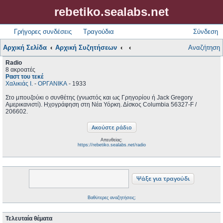
rebetiko.sealabs.net
Γρήγορες συνδέσεις
Τραγούδια
Σύνδεση
Αρχική Σελίδα
Αρχική Συζητήσεων
Αναζήτηση
Radio
8 ακροατές
Ραστ του τεκέ
Χαλικιάς Ι.
-
ΟΡΓΑΝΙΚΑ
- 1933
Στο μπουζούκι ο συνθέτης (γνωστός και ως Γρηγορίου ή Jack Gregory
Αμερικανιστί). Ηχογράφηση στη Νέα Υόρκη. Δίσκος Columbia 56327-F /
206602.
Απευθείας:
https://rebetiko.sealabs.net/radio
Βαθύτερες αναζητήσεις;
Τελευταία θέματα