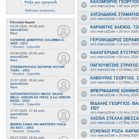
ΚΑΛΟΜΟΙΡΗΣ ΓΕΩΡΓΙΟΣ 
από
marco21nis
»
08 Ιούλ 2026
Βαθύτερες αναζητήσεις;
ΧΑΤΖΗΔΑΚΗΣ ΣΤΑΜΑΤΗΣ-
από
marco21nis
»
05 Ιούλ 2026
Τελευταία θέματα
03.08.2026, 20:56
από:
ΚΑΡΑΒΙΤΗΣ ΑΛΕΚΟΣ- ΤΖΟ
marco21nis
από
marco21nis
»
26 Ιουν 2026
θέμα:
ΓΕΡΟΘΟΔΩΡΟΣ ΣΕΡΑΦΕΙΜ
ΚΑΠΟΚΗΣ ΔΗΜΗΤΡΗΣ COLUMBIA E-
3665 - 1917
από
marco21nis
»
16 Ιουν 2026
~
Μουσική - Τραγούδια
ΚΑΛΟΓΕΡΙΔΗΣ ΕΥΣΤΡΑΤΙ
03.08.2026, 20:55
από:
από
marco21nis
»
04 Ιουν 2026
marco21nis
θέμα:
ΠΑΓΙΟΥΜΤΖΗΣ ΣΤΡΑΤΟΣ- 
ΣΤΑΣΙΝΟΠΟΥΛΟΣ ΣΩΤΗΡΗΣ VICTOR
από
marco21nis
»
16 Μάιος 202
73281 - 1921
~
Μουσική - Τραγούδια
ΚΑΒΟΥΡΑΣ ΓΕΩΡΓΙΟΣ- Σ
21.07.2026, 16:41
από:
από
marco21nis
»
12 Μάιος 202
marco21nis
θέμα:
ΜΠΕΡΝΙΔΑΚΗΣ ΙΩΑΝΝΗΣ-
ΧΑΤΖΗΑΠΟΣΤΟΛΟΥ ΝΙΚΟΣ- DAJOS
από
marco21nis
»
26 Απρ 2026
BELA - ODEON AA 79815_9 kai ODEON
82022 - 1922
ΒΙΔΑΛΗΣ ΓΕΩΡΓΙΟΣ- ΒΑΛ
~
Μουσική - Τραγούδια
1927
17.07.2026, 17:44
από:
από
marco21nis
»
26 Απρ 2026
marco21nis
θέμα:
ΧΑΣΚΙΛ ΣΤΕΛΛΑ (ΘΕΣΣΑΛ
από
marco21nis
»
23 Μαρ 2026
ΒΕΜΠΟ ΣΟΦΙΑ HIS MASTER'S VOICE
AO 5071 - 1952
ΕΣΚΕΝΑΖΙ ΡΟΖΑ- ΚΑΡΑΚΩ
~
Μουσική - Τραγούδια
από
marco21nis
»
20 Μαρ 2026
08.07.2026, 16:32
από: