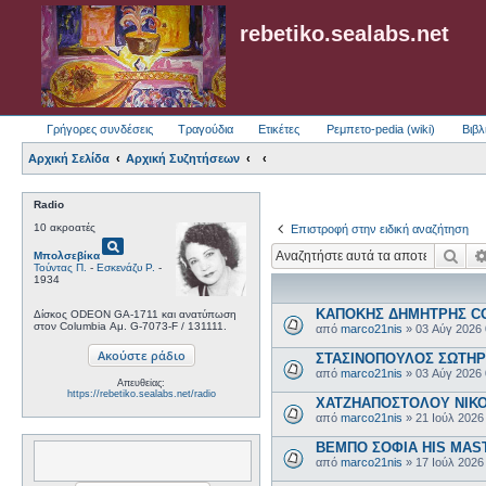
rebetiko.sealabs.net
Γρήγορες συνδέσεις
Τραγούδια
Ετικέτες
Ρεμπετο-pedia (wiki)
Βιβλ
Αρχική Σελίδα
Αρχική Συζητήσεων
Radio
10 ακροατές
Επιστροφή στην ειδική αναζήτηση
pageview
Ανα
Μπολσεβίκα
Τούντας Π.
-
Εσκενάζυ Ρ.
-
1934
ΚΑΠΟΚΗΣ ΔΗΜΗΤΡΗΣ COL
Δίσκος ODEON GA-1711 και ανατύπωση
στον Columbia Αμ. G-7073-F / 131111.
από
marco21nis
»
03 Αύγ 2026
ΣΤΑΣΙΝΟΠΟΥΛΟΣ ΣΩΤΗΡΗΣ
από
marco21nis
»
03 Αύγ 2026
Απευθείας:
https://rebetiko.sealabs.net/radio
ΧΑΤΖΗΑΠΟΣΤΟΛΟΥ ΝΙΚΟΣ-
από
marco21nis
»
21 Ιούλ 2026
ΒΕΜΠΟ ΣΟΦΙΑ HIS MASTE
από
marco21nis
»
17 Ιούλ 2026