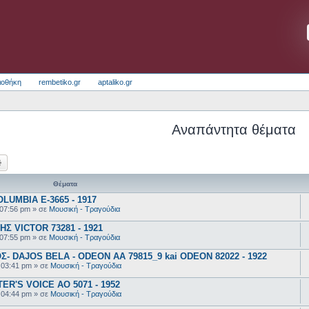
ιοθήκη
rembetiko.gr
aptaliko.gr
Αναπάντητα θέματα
ζήτηση
Ειδική αναζήτηση
Θέματα
UMBIA E-3665 - 1917
 07:56 pm
» σε
Μουσική - Τραγούδια
 VICTOR 73281 - 1921
 07:55 pm
» σε
Μουσική - Τραγούδια
 DAJOS BELA - ODEON AA 79815_9 kai ODEON 82022 - 1922
 03:41 pm
» σε
Μουσική - Τραγούδια
R'S VOICE AO 5071 - 1952
 04:44 pm
» σε
Μουσική - Τραγούδια