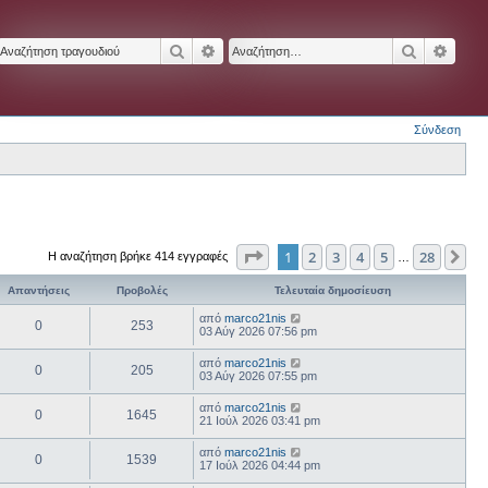
Αναζήτηση
Ειδική αναζήτηση
Αναζήτησ
Ειδικ
Σύνδεση
Σελίδα
1
από
28
1
2
3
4
5
28
Επ
Η αναζήτηση βρήκε 414 εγγραφές
…
Απαντήσεις
Προβολές
Τελευταία δημοσίευση
από
marco21nis
0
253
03 Αύγ 2026 07:56 pm
από
marco21nis
0
205
03 Αύγ 2026 07:55 pm
από
marco21nis
0
1645
21 Ιούλ 2026 03:41 pm
από
marco21nis
0
1539
17 Ιούλ 2026 04:44 pm