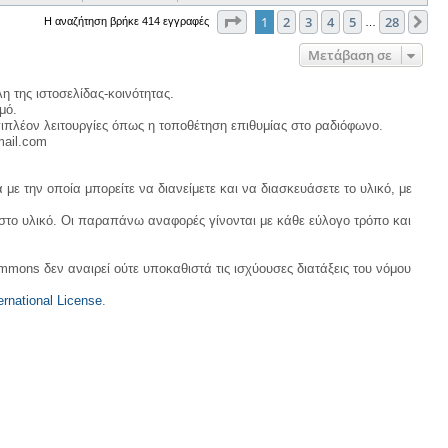
Σελίδα
1
από
28
1
2
3
4
5
28
Επ
Η αναζήτηση βρήκε 414 εγγραφές
…
Μετάβαση σε
η της ιστοσελίδας-κοινότητας.
μό.
ιπλέον λειτουργίες όπως η τοποθέτηση επιθυμίας στο ραδιόφωνο.
mail.com
με την οποία μπορείτε να διανείμετε και να διασκευάσετε το υλικό, με
 στο υλικό. Οι παραπάνω αναφορές γίνονται με κάθε εύλογο τρόπο και
ommons δεν αναιρεί ούτε υποκαθιστά τις ισχύουσες διατάξεις του νόμου
rnational License
.