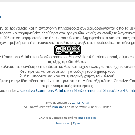
η
κή, τα τραγούδια και η αντίστοιχη πληροφορία συνδιαμορφώνονται από τα μέλ
ορείτε να περιηγηθείτε ελεύθερα στα τραγούδια χωρίς να ανοίξετε λογαριασ
ου θέλετε να μορφοποιήσετε ή να προσθέσετε πληροφορία και για κάποιες επ
όν προβλήματα ή επικοινωνία, στείλτε μας μεηλ στο rebetoselida παπάκι g
e Commons Attribution-NonCommercial-ShareAlike 4.0 International, σύμφωνα 
τις εξής προϋποθέσεις:
ου υλικού, το σύνδεσμο της άδειας καθώς και τυχόν αλλαγές που έχετε κάνει
δεν πρέπει να υπονοείται η αποδοχή του δημιουργού.
2. Δεν μπορείτε να κάνετε εμπορική χρήση του υλικού.
ίμετε με την ίδια άδεια που έχει το πρωτότυπο. Η ύπαρξη άδειας Creative C
περί πνευματικής ιδιοκτησίας.
nsed under a
Creative Commons Attribution-NonCommercial-ShareAlike 4.0 Inte
Style developer by
Zuma Portal
,
Δημιουργήθηκε από
phpBB
® Forum Software © phpBB Limited
Ελληνική μετάφραση από το
phpbbgr.com
Απόρρητο
|
Όροι