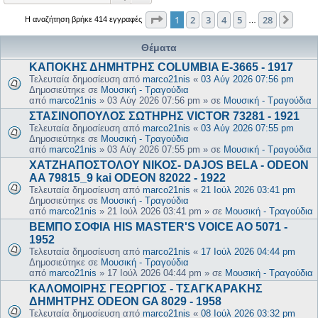
Σελίδα
1
από
28
1
2
3
4
5
28
Επόμ
Η αναζήτηση βρήκε 414 εγγραφές
…
Θέματα
ΚΑΠΟΚΗΣ ΔΗΜΗΤΡΗΣ COLUMBIA E-3665 - 1917
Τελευταία δημοσίευση από
marco21nis
«
03 Αύγ 2026 07:56 pm
Δημοσιεύτηκε σε
Μουσική - Τραγούδια
από
marco21nis
»
03 Αύγ 2026 07:56 pm
» σε
Μουσική - Τραγούδια
ΣΤΑΣΙΝΟΠΟΥΛΟΣ ΣΩΤΗΡΗΣ VICTOR 73281 - 1921
Τελευταία δημοσίευση από
marco21nis
«
03 Αύγ 2026 07:55 pm
Δημοσιεύτηκε σε
Μουσική - Τραγούδια
από
marco21nis
»
03 Αύγ 2026 07:55 pm
» σε
Μουσική - Τραγούδια
ΧΑΤΖΗΑΠΟΣΤΟΛΟΥ ΝΙΚΟΣ- DAJOS BELA - ODEON
AA 79815_9 kai ODEON 82022 - 1922
Τελευταία δημοσίευση από
marco21nis
«
21 Ιούλ 2026 03:41 pm
Δημοσιεύτηκε σε
Μουσική - Τραγούδια
από
marco21nis
»
21 Ιούλ 2026 03:41 pm
» σε
Μουσική - Τραγούδια
ΒΕΜΠΟ ΣΟΦΙΑ HIS MASTER'S VOICE AO 5071 -
1952
Τελευταία δημοσίευση από
marco21nis
«
17 Ιούλ 2026 04:44 pm
Δημοσιεύτηκε σε
Μουσική - Τραγούδια
από
marco21nis
»
17 Ιούλ 2026 04:44 pm
» σε
Μουσική - Τραγούδια
ΚΑΛΟΜΟΙΡΗΣ ΓΕΩΡΓΙΟΣ - ΤΣΑΓΚΑΡΑΚΗΣ
ΔΗΜΗΤΡΗΣ ODEON GA 8029 - 1958
Τελευταία δημοσίευση από
marco21nis
«
08 Ιούλ 2026 03:32 pm