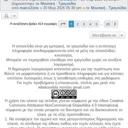
Δημοσιεύτηκε σε
Μουσική - Τραγούδια
από
marco21nis
»
20 Μαρ 2026 05:30 pm
» σε
Μουσική - Τραγούδια
Σελίδα
1
από
28
1
2
3
4
5
28
Επόμ
Η αναζήτηση βρήκε 414 εγγραφές
…
Μετάβαση σε
Η ιστοσελίδα είναι μη εμπορική, τα τραγούδια και η αντίστοιχη
πληροφορία συνδιαμορφώνονται από τα μέλη της ιστοσελίδας-
κοινότητας.
Μπορείτε να περιηγηθείτε ελεύθερα στα τραγούδια χωρίς να ανοίξετε
λογαριασμό.
Η δημιουργία λογαριασμού απαιτείται μόνο για την περίπτωση που
θέλετε να μορφοποιήσετε ή να προσθέσετε πληροφορία και για κάποιες
επιπλέον λειτουργίες όπως η τοποθέτηση επιθυμίας στο ραδιόφωνο.
Για τυχόν προβλήματα ή επικοινωνία, στείλτε μας μεηλ στο
rebetoselida παπάκι gmail.com
Η χρήση του υλικού της σελίδας γίνεται σύμφωνα με την άδεια Creative
Commons Attribution-NonCommercial-ShareAlike 4.0 International,
σύμφωνα με την οποία μπορείτε να διανείμετε και να διασκευάσετε το
υλικό, με τις εξής προϋποθέσεις:
1. Να αναφέρετε τον αρχικό και τους μεταγενέστερους δημιουργούς του
υλικού, το σύνδεσμο της άδειας καθώς και τυχόν αλλαγές που έχετε