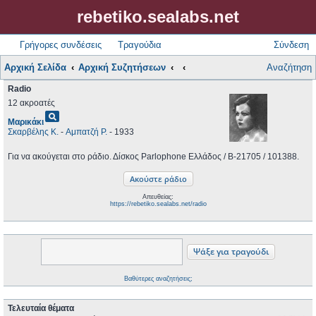
rebetiko.sealabs.net
Γρήγορες συνδέσεις
Τραγούδια
Σύνδεση
Αρχική Σελίδα
Αρχική Συζητήσεων
Αναζήτηση
Radio
12 ακροατές
pageview
Μαρικάκι
Σκαρβέλης Κ.
-
Αμπατζή Ρ.
- 1933
Για να ακούγεται στο ράδιο. Δίσκος Parlophone Ελλάδος / B-21705 / 101388.
Απευθείας:
https://rebetiko.sealabs.net/radio
Βαθύτερες αναζητήσεις;
Τελευταία θέματα