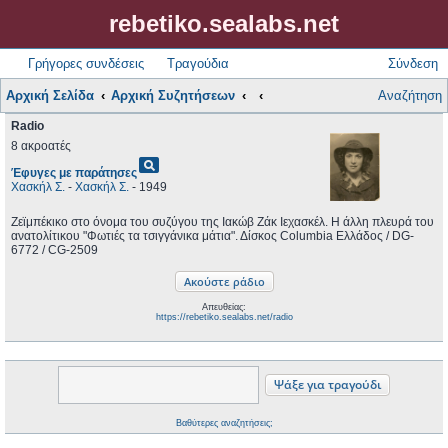
rebetiko.sealabs.net
Γρήγορες συνδέσεις
Τραγούδια
Σύνδεση
Αρχική Σελίδα
Αρχική Συζητήσεων
Αναζήτηση
Radio
8 ακροατές
pageview
Έφυγες με παράτησες
Χασκήλ Σ.
-
Χασκήλ Σ.
- 1949
Ζεϊμπέκικο στο όνομα του συζύγου της Ιακώβ Ζάκ Ιεχασκέλ. Η άλλη πλευρά του
ανατολίτικου "Φωτιές τα τσιγγάνικα μάτια". Δίσκος Columbia Ελλάδος / DG-
6772 / CG-2509
Απευθείας:
https://rebetiko.sealabs.net/radio
Βαθύτερες αναζητήσεις;