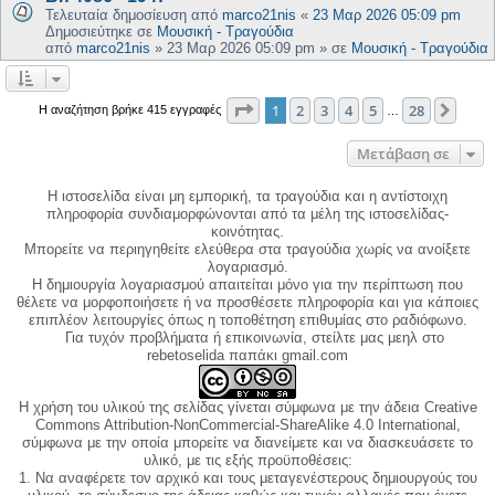
Τελευταία δημοσίευση από
marco21nis
«
23 Μαρ 2026 05:09 pm
Δημοσιεύτηκε σε
Μουσική - Τραγούδια
από
marco21nis
»
23 Μαρ 2026 05:09 pm
» σε
Μουσική - Τραγούδια
Σελίδα
1
από
28
1
2
3
4
5
28
Επόμ
Η αναζήτηση βρήκε 415 εγγραφές
…
Μετάβαση σε
Η ιστοσελίδα είναι μη εμπορική, τα τραγούδια και η αντίστοιχη
πληροφορία συνδιαμορφώνονται από τα μέλη της ιστοσελίδας-
κοινότητας.
Μπορείτε να περιηγηθείτε ελεύθερα στα τραγούδια χωρίς να ανοίξετε
λογαριασμό.
Η δημιουργία λογαριασμού απαιτείται μόνο για την περίπτωση που
θέλετε να μορφοποιήσετε ή να προσθέσετε πληροφορία και για κάποιες
επιπλέον λειτουργίες όπως η τοποθέτηση επιθυμίας στο ραδιόφωνο.
Για τυχόν προβλήματα ή επικοινωνία, στείλτε μας μεηλ στο
rebetoselida παπάκι gmail.com
Η χρήση του υλικού της σελίδας γίνεται σύμφωνα με την άδεια Creative
Commons Attribution-NonCommercial-ShareAlike 4.0 International,
σύμφωνα με την οποία μπορείτε να διανείμετε και να διασκευάσετε το
υλικό, με τις εξής προϋποθέσεις:
1. Να αναφέρετε τον αρχικό και τους μεταγενέστερους δημιουργούς του