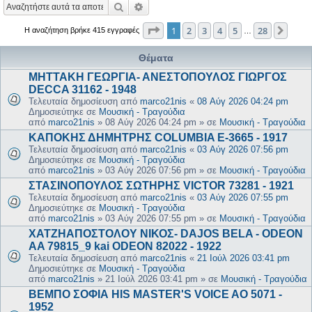
Αναζήτηση
Ειδική αναζήτηση
Σελίδα
1
από
28
1
2
3
4
5
28
Επόμ
Η αναζήτηση βρήκε 415 εγγραφές
…
Θέματα
ΜΗΤΤΑΚΗ ΓΕΩΡΓΙΑ- ΑΝΕΣΤΟΠΟΥΛΟΣ ΓΙΩΡΓΟΣ
DECCA 31162 - 1948
Τελευταία δημοσίευση από
marco21nis
«
08 Αύγ 2026 04:24 pm
Δημοσιεύτηκε σε
Μουσική - Τραγούδια
από
marco21nis
»
08 Αύγ 2026 04:24 pm
» σε
Μουσική - Τραγούδια
ΚΑΠΟΚΗΣ ΔΗΜΗΤΡΗΣ COLUMBIA E-3665 - 1917
Τελευταία δημοσίευση από
marco21nis
«
03 Αύγ 2026 07:56 pm
Δημοσιεύτηκε σε
Μουσική - Τραγούδια
από
marco21nis
»
03 Αύγ 2026 07:56 pm
» σε
Μουσική - Τραγούδια
ΣΤΑΣΙΝΟΠΟΥΛΟΣ ΣΩΤΗΡΗΣ VICTOR 73281 - 1921
Τελευταία δημοσίευση από
marco21nis
«
03 Αύγ 2026 07:55 pm
Δημοσιεύτηκε σε
Μουσική - Τραγούδια
από
marco21nis
»
03 Αύγ 2026 07:55 pm
» σε
Μουσική - Τραγούδια
ΧΑΤΖΗΑΠΟΣΤΟΛΟΥ ΝΙΚΟΣ- DAJOS BELA - ODEON
AA 79815_9 kai ODEON 82022 - 1922
Τελευταία δημοσίευση από
marco21nis
«
21 Ιούλ 2026 03:41 pm
Δημοσιεύτηκε σε
Μουσική - Τραγούδια
από
marco21nis
»
21 Ιούλ 2026 03:41 pm
» σε
Μουσική - Τραγούδια
ΒΕΜΠΟ ΣΟΦΙΑ HIS MASTER'S VOICE AO 5071 -
1952