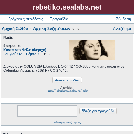
rebetiko.sealabs.net
Γρήγορες συνδέσεις
Τραγούδια
Σύνδεση
Αρχική Σελίδα
Αρχική Συζητήσεων
Αναζήτηση
Radio
9 ακροατές
Κοντά στο Νείλο (Φεριχά)
Σουγιούλ Μ.
-
Βέμπο Σ.
- 1939
Δισκος στην COLUMBIA Ελλαδος DG-6442 / CG-1888 και ανατυπωση στον
Columbia ‎Αμερικης 7168-F / CO 24642.
Απευθείας:
https://rebetiko.sealabs.net/radio
Βαθύτερες αναζητήσεις;