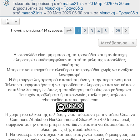
Τελευταία δημοσίευση από
marco21nis
«
20 Μαρ 2026 05:30 pm
Δημοσιεύτηκε σε
Μουσική - Τραγούδια
από
marco21nis
»
20 Μαρ 2026 05:30 pm
» σε
Μουσική - Τραγούδια
Σελίδα
1
από
28
1
2
3
4
5
28
Επόμ
Η αναζήτηση βρήκε 414 εγγραφές
…
Μετάβαση σε
Η ιστοσελίδα είναι μη εμπορική, τα τραγούδια και η αντίστοιχη
πληροφορία συνδιαμορφώνονται από τα μέλη της ιστοσελίδας-
κοινότητας.
Μπορείτε να περιηγηθείτε ελεύθερα στα τραγούδια χωρίς να ανοίξετε
λογαριασμό.
Η δημιουργία λογαριασμού απαιτείται μόνο για την περίπτωση που
θέλετε να μορφοποιήσετε ή να προσθέσετε πληροφορία και για κάποιες
επιπλέον λειτουργίες όπως η τοποθέτηση επιθυμίας στο ραδιόφωνο.
Για τυχόν προβλήματα ή επικοινωνία, στείλτε μας μεηλ στο
rebetoselida παπάκι gmail.com
Η χρήση του υλικού της σελίδας γίνεται σύμφωνα με την άδεια Creative
Commons Attribution-NonCommercial-ShareAlike 4.0 International,
σύμφωνα με την οποία μπορείτε να διανείμετε και να διασκευάσετε το
υλικό, με τις εξής προϋποθέσεις:
1. Να αναφέρετε τον αρχικό και τους μεταγενέστερους δημιουργούς του
υλικού, το σύνδεσμο της άδειας καθώς και τυχόν αλλαγές που έχετε