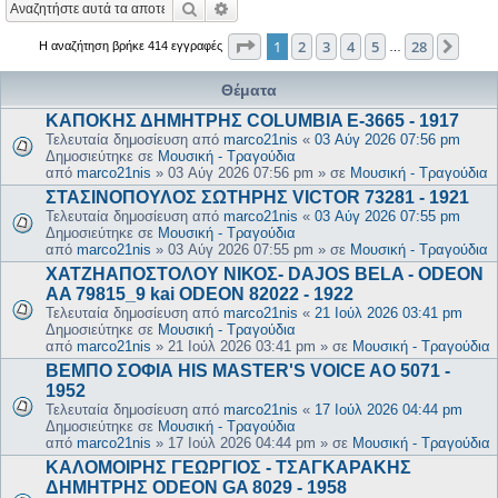
Αναζήτηση
Ειδική αναζήτηση
Σελίδα
1
από
28
1
2
3
4
5
28
Επόμ
Η αναζήτηση βρήκε 414 εγγραφές
…
Θέματα
ΚΑΠΟΚΗΣ ΔΗΜΗΤΡΗΣ COLUMBIA E-3665 - 1917
Τελευταία δημοσίευση από
marco21nis
«
03 Αύγ 2026 07:56 pm
Δημοσιεύτηκε σε
Μουσική - Τραγούδια
από
marco21nis
»
03 Αύγ 2026 07:56 pm
» σε
Μουσική - Τραγούδια
ΣΤΑΣΙΝΟΠΟΥΛΟΣ ΣΩΤΗΡΗΣ VICTOR 73281 - 1921
Τελευταία δημοσίευση από
marco21nis
«
03 Αύγ 2026 07:55 pm
Δημοσιεύτηκε σε
Μουσική - Τραγούδια
από
marco21nis
»
03 Αύγ 2026 07:55 pm
» σε
Μουσική - Τραγούδια
ΧΑΤΖΗΑΠΟΣΤΟΛΟΥ ΝΙΚΟΣ- DAJOS BELA - ODEON
AA 79815_9 kai ODEON 82022 - 1922
Τελευταία δημοσίευση από
marco21nis
«
21 Ιούλ 2026 03:41 pm
Δημοσιεύτηκε σε
Μουσική - Τραγούδια
από
marco21nis
»
21 Ιούλ 2026 03:41 pm
» σε
Μουσική - Τραγούδια
ΒΕΜΠΟ ΣΟΦΙΑ HIS MASTER'S VOICE AO 5071 -
1952
Τελευταία δημοσίευση από
marco21nis
«
17 Ιούλ 2026 04:44 pm
Δημοσιεύτηκε σε
Μουσική - Τραγούδια
από
marco21nis
»
17 Ιούλ 2026 04:44 pm
» σε
Μουσική - Τραγούδια
ΚΑΛΟΜΟΙΡΗΣ ΓΕΩΡΓΙΟΣ - ΤΣΑΓΚΑΡΑΚΗΣ
ΔΗΜΗΤΡΗΣ ODEON GA 8029 - 1958