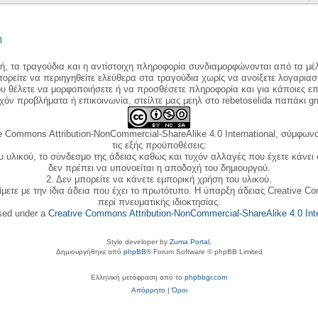
η
κή, τα τραγούδια και η αντίστοιχη πληροφορία συνδιαμορφώνονται από τα μέλ
ορείτε να περιηγηθείτε ελεύθερα στα τραγούδια χωρίς να ανοίξετε λογαριασ
ου θέλετε να μορφοποιήσετε ή να προσθέσετε πληροφορία και για κάποιες επ
όν προβλήματα ή επικοινωνία, στείλτε μας μεηλ στο rebetoselida παπάκι g
e Commons Attribution-NonCommercial-ShareAlike 4.0 International, σύμφωνα 
τις εξής προϋποθέσεις:
ου υλικού, το σύνδεσμο της άδειας καθώς και τυχόν αλλαγές που έχετε κάνει
δεν πρέπει να υπονοείται η αποδοχή του δημιουργού.
2. Δεν μπορείτε να κάνετε εμπορική χρήση του υλικού.
ίμετε με την ίδια άδεια που έχει το πρωτότυπο. Η ύπαρξη άδειας Creative C
περί πνευματικής ιδιοκτησίας.
nsed under a
Creative Commons Attribution-NonCommercial-ShareAlike 4.0 Inte
Style developer by
Zuma Portal
,
Δημιουργήθηκε από
phpBB
® Forum Software © phpBB Limited
Ελληνική μετάφραση από το
phpbbgr.com
Απόρρητο
|
Όροι