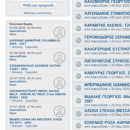
ΚΑΛΟΜΟΙΡΗΣ ΓΕΩΡΓΙΟΣ 
από
marco21nis
»
08 Ιούλ 2026
ΧΑΤΖΗΔΑΚΗΣ ΣΤΑΜΑΤΗΣ-
Βαθύτερες αναζητήσεις;
από
marco21nis
»
05 Ιούλ 2026
Τελευταία θέματα
ΚΑΡΑΒΙΤΗΣ ΑΛΕΚΟΣ- ΤΖΟ
03.08.2026, 20:56
από:
από
marco21nis
»
26 Ιουν 2026
marco21nis
θέμα:
ΓΕΡΟΘΟΔΩΡΟΣ ΣΕΡΑΦΕΙΜ
ΚΑΠΟΚΗΣ ΔΗΜΗΤΡΗΣ COLUMBIA E-
από
marco21nis
»
16 Ιουν 2026
3665 - 1917
~
Μουσική - Τραγούδια
ΚΑΛΟΓΕΡΙΔΗΣ ΕΥΣΤΡΑΤΙ
από
marco21nis
»
04 Ιουν 2026
03.08.2026, 20:55
από:
marco21nis
θέμα:
ΠΑΓΙΟΥΜΤΖΗΣ ΣΤΡΑΤΟΣ- 
από
marco21nis
»
16 Μάιος 202
ΣΤΑΣΙΝΟΠΟΥΛΟΣ ΣΩΤΗΡΗΣ VICTOR
73281 - 1921
~
ΚΑΒΟΥΡΑΣ ΓΕΩΡΓΙΟΣ- Σ
Μουσική - Τραγούδια
από
marco21nis
»
12 Μάιος 202
21.07.2026, 16:41
από:
marco21nis
ΜΠΕΡΝΙΔΑΚΗΣ ΙΩΑΝΝΗΣ-
θέμα:
από
marco21nis
»
26 Απρ 2026
ΧΑΤΖΗΑΠΟΣΤΟΛΟΥ ΝΙΚΟΣ- DAJOS
BELA - ODEON AA 79815_9 kai ODEON
ΒΙΔΑΛΗΣ ΓΕΩΡΓΙΟΣ- ΒΑΛ
82022 - 1922
1927
~
Μουσική - Τραγούδια
από
marco21nis
»
26 Απρ 2026
17.07.2026, 17:44
από:
marco21nis
ΧΑΣΚΙΛ ΣΤΕΛΛΑ (ΘΕΣΣΑΛ
θέμα:
από
marco21nis
»
23 Μαρ 2026
ΒΕΜΠΟ ΣΟΦΙΑ HIS MASTER'S VOICE
ΕΣΚΕΝΑΖΙ ΡΟΖΑ- ΚΑΡΑΚΩ
AO 5071 - 1952
~
Μουσική - Τραγούδια
από
marco21nis
»
20 Μαρ 2026