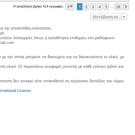
Σελίδα
1
από
28
1
2
3
4
5
28
Επ
Η αναζήτηση βρήκε 414 εγγραφές
…
Μετάβαση σε
η της ιστοσελίδας-κοινότητας.
μό.
ιπλέον λειτουργίες όπως η τοποθέτηση επιθυμίας στο ραδιόφωνο.
mail.com
με την οποία μπορείτε να διανείμετε και να διασκευάσετε το υλικό, με
 στο υλικό. Οι παραπάνω αναφορές γίνονται με κάθε εύλογο τρόπο και
ommons δεν αναιρεί ούτε υποκαθιστά τις ισχύουσες διατάξεις του νόμου
rnational License
.