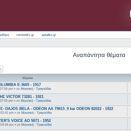
ιοθήκη
rembetiko.gr
aptaliko.gr
Αναπάντητα θέματα
ζήτηση
Ειδική αναζήτηση
Θέματα
UMBIA E-3665 - 1917
 07:56 pm
» σε
Μουσική - Τραγούδια
 VICTOR 73281 - 1921
 07:55 pm
» σε
Μουσική - Τραγούδια
 DAJOS BELA - ODEON AA 79815_9 kai ODEON 82022 - 1922
 03:41 pm
» σε
Μουσική - Τραγούδια
R'S VOICE AO 5071 - 1952
 04:44 pm
» σε
Μουσική - Τραγούδια