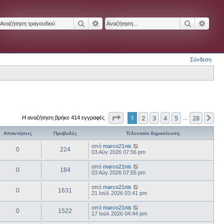
Αναζήτηση
Ειδική αναζήτηση
Αναζήτησ
Ειδικ
Σύνδεση
Σελίδα
1
από
28
1
2
3
4
5
28
Επ
Η αναζήτηση βρήκε 414 εγγραφές
…
Απαντήσεις
Προβολές
Τελευταία δημοσίευση
από
marco21nis
0
224
03 Αύγ 2026 07:56 pm
από
marco21nis
0
184
03 Αύγ 2026 07:55 pm
από
marco21nis
0
1631
21 Ιούλ 2026 03:41 pm
από
marco21nis
0
1522
17 Ιούλ 2026 04:44 pm