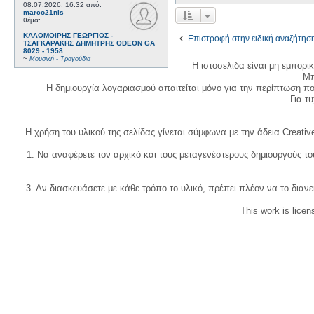
08.07.2026, 16:32
από:
marco21nis
θέμα:
ΚΑΛΟΜΟΙΡΗΣ ΓΕΩΡΓΙΟΣ -
Επιστροφή στην ειδική αναζήτησ
ΤΣΑΓΚΑΡΑΚΗΣ ΔΗΜΗΤΡΗΣ ODEON GA
8029 - 1958
~
Μουσική - Τραγούδια
Η ιστοσελίδα είναι μη εμπορι
Μπ
Η δημιουργία λογαριασμού απαιτείται μόνο για την περίπτωση π
Για τυχ
Η χρήση του υλικού της σελίδας γίνεται σύμφωνα με την άδεια Creativ
1. Να αναφέρετε τον αρχικό και τους μεταγενέστερους δημιουργούς τ
3. Αν διασκευάσετε με κάθε τρόπο το υλικό, πρέπει πλέον να το διανε
This work is lice