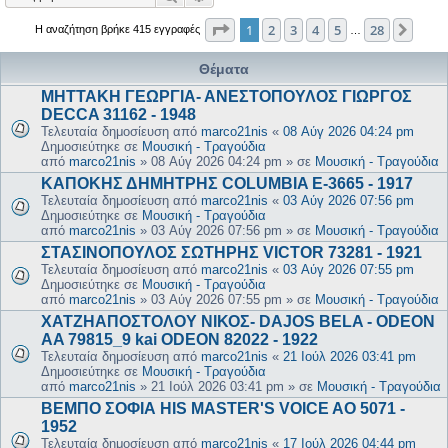
Σελίδα
1
από
28
1
2
3
4
5
28
Επόμ
Η αναζήτηση βρήκε 415 εγγραφές
…
Θέματα
ΜΗΤΤΑΚΗ ΓΕΩΡΓΙΑ- ΑΝΕΣΤΟΠΟΥΛΟΣ ΓΙΩΡΓΟΣ
DECCA 31162 - 1948
Τελευταία δημοσίευση από
marco21nis
«
08 Αύγ 2026 04:24 pm
Δημοσιεύτηκε σε
Μουσική - Τραγούδια
από
marco21nis
»
08 Αύγ 2026 04:24 pm
» σε
Μουσική - Τραγούδια
ΚΑΠΟΚΗΣ ΔΗΜΗΤΡΗΣ COLUMBIA E-3665 - 1917
Τελευταία δημοσίευση από
marco21nis
«
03 Αύγ 2026 07:56 pm
Δημοσιεύτηκε σε
Μουσική - Τραγούδια
από
marco21nis
»
03 Αύγ 2026 07:56 pm
» σε
Μουσική - Τραγούδια
ΣΤΑΣΙΝΟΠΟΥΛΟΣ ΣΩΤΗΡΗΣ VICTOR 73281 - 1921
Τελευταία δημοσίευση από
marco21nis
«
03 Αύγ 2026 07:55 pm
Δημοσιεύτηκε σε
Μουσική - Τραγούδια
από
marco21nis
»
03 Αύγ 2026 07:55 pm
» σε
Μουσική - Τραγούδια
ΧΑΤΖΗΑΠΟΣΤΟΛΟΥ ΝΙΚΟΣ- DAJOS BELA - ODEON
AA 79815_9 kai ODEON 82022 - 1922
Τελευταία δημοσίευση από
marco21nis
«
21 Ιούλ 2026 03:41 pm
Δημοσιεύτηκε σε
Μουσική - Τραγούδια
από
marco21nis
»
21 Ιούλ 2026 03:41 pm
» σε
Μουσική - Τραγούδια
ΒΕΜΠΟ ΣΟΦΙΑ HIS MASTER'S VOICE AO 5071 -
1952
Τελευταία δημοσίευση από
marco21nis
«
17 Ιούλ 2026 04:44 pm