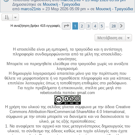
Δημοσιεύτηκε σε
Μουσική - Τραγούδια
από
marco21nis
»
23 Μαρ 2026 05:09 pm
» σε
Μουσική - Τραγούδια
Σελίδα
1
από
28
1
2
3
4
5
28
Επόμ
Η αναζήτηση βρήκε 415 εγγραφές
…
Μετάβαση σε
Η ιστοσελίδα είναι μη εμπορική, τα τραγούδια και η αντίστοιχη
πληροφορία συνδιαμορφώνονται από τα μέλη της ιστοσελίδας-
κοινότητας.
Μπορείτε να περιηγηθείτε ελεύθερα στα τραγούδια χωρίς να ανοίξετε
λογαριασμό.
Η δημιουργία λογαριασμού απαιτείται μόνο για την περίπτωση που
θέλετε να μορφοποιήσετε ή να προσθέσετε πληροφορία και για κάποιες
επιπλέον λειτουργίες όπως η τοποθέτηση επιθυμίας στο ραδιόφωνο.
Για τυχόν προβλήματα ή επικοινωνία, στείλτε μας μεηλ στο
rebetoselida παπάκι gmail.com
Η χρήση του υλικού της σελίδας γίνεται σύμφωνα με την άδεια Creative
Commons Attribution-NonCommercial-ShareAlike 4.0 International,
σύμφωνα με την οποία μπορείτε να διανείμετε και να διασκευάσετε το
υλικό, με τις εξής προϋποθέσεις:
1. Να αναφέρετε τον αρχικό και τους μεταγενέστερους δημιουργούς του
υλικού, το σύνδεσμο της άδειας καθώς και τυχόν αλλαγές που έχετε