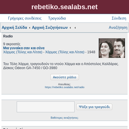
rebetiko.sealabs.net
Γρήγορες συνδέσεις
Τραγούδια
Σύνδεση
Αρχική Σελίδα
Αρχική Συζητήσεων
Αναζήτηση
Radio
9 ακροατές
Μια γυναίκα σαν και σένα
Χάρμας (Τόλης και Λίτσα)
-
Χάρμας (Τόλης και Λίτσα)
- 1948
Του Τόλη Χάρμα, τραγουδούν το ντούο Χάρμα και ο Απόστολος Καλδάρας.
Δίσκος Odeon GA-7450 / GO-3980
Απευθείας:
https://rebetiko.sealabs.net/radio
Βαθύτερες αναζητήσεις;