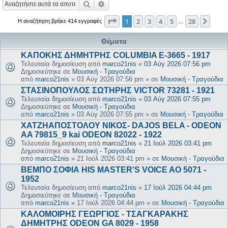
Αναζήτηση
Ειδική αναζήτηση
Σελίδα
1
από
28
1
2
3
4
5
28
Επόμ
Η αναζήτηση βρήκε 414 εγγραφές
…
Θέματα
ΚΑΠΟΚΗΣ ΔΗΜΗΤΡΗΣ COLUMBIA E-3665 - 1917
Τελευταία δημοσίευση από
marco21nis
«
03 Αύγ 2026 07:56 pm
Δημοσιεύτηκε σε
Μουσική - Τραγούδια
από
marco21nis
»
03 Αύγ 2026 07:56 pm
» σε
Μουσική - Τραγούδια
ΣΤΑΣΙΝΟΠΟΥΛΟΣ ΣΩΤΗΡΗΣ VICTOR 73281 - 1921
Τελευταία δημοσίευση από
marco21nis
«
03 Αύγ 2026 07:55 pm
Δημοσιεύτηκε σε
Μουσική - Τραγούδια
από
marco21nis
»
03 Αύγ 2026 07:55 pm
» σε
Μουσική - Τραγούδια
ΧΑΤΖΗΑΠΟΣΤΟΛΟΥ ΝΙΚΟΣ- DAJOS BELA - ODEON
AA 79815_9 kai ODEON 82022 - 1922
Τελευταία δημοσίευση από
marco21nis
«
21 Ιούλ 2026 03:41 pm
Δημοσιεύτηκε σε
Μουσική - Τραγούδια
από
marco21nis
»
21 Ιούλ 2026 03:41 pm
» σε
Μουσική - Τραγούδια
ΒΕΜΠΟ ΣΟΦΙΑ HIS MASTER'S VOICE AO 5071 -
1952
Τελευταία δημοσίευση από
marco21nis
«
17 Ιούλ 2026 04:44 pm
Δημοσιεύτηκε σε
Μουσική - Τραγούδια
από
marco21nis
»
17 Ιούλ 2026 04:44 pm
» σε
Μουσική - Τραγούδια
ΚΑΛΟΜΟΙΡΗΣ ΓΕΩΡΓΙΟΣ - ΤΣΑΓΚΑΡΑΚΗΣ
ΔΗΜΗΤΡΗΣ ODEON GA 8029 - 1958