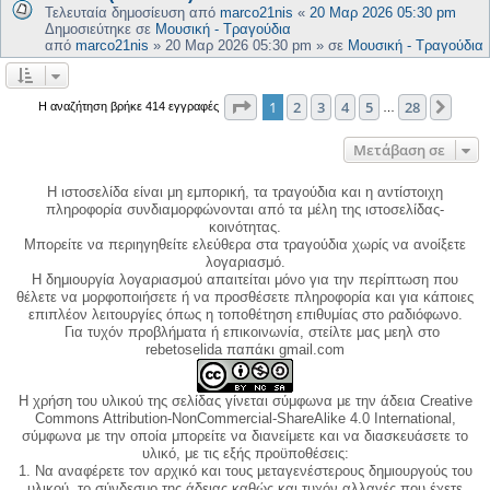
Τελευταία δημοσίευση από
marco21nis
«
20 Μαρ 2026 05:30 pm
Δημοσιεύτηκε σε
Μουσική - Τραγούδια
από
marco21nis
»
20 Μαρ 2026 05:30 pm
» σε
Μουσική - Τραγούδια
Σελίδα
1
από
28
1
2
3
4
5
28
Επόμ
Η αναζήτηση βρήκε 414 εγγραφές
…
Μετάβαση σε
Η ιστοσελίδα είναι μη εμπορική, τα τραγούδια και η αντίστοιχη
πληροφορία συνδιαμορφώνονται από τα μέλη της ιστοσελίδας-
κοινότητας.
Μπορείτε να περιηγηθείτε ελεύθερα στα τραγούδια χωρίς να ανοίξετε
λογαριασμό.
Η δημιουργία λογαριασμού απαιτείται μόνο για την περίπτωση που
θέλετε να μορφοποιήσετε ή να προσθέσετε πληροφορία και για κάποιες
επιπλέον λειτουργίες όπως η τοποθέτηση επιθυμίας στο ραδιόφωνο.
Για τυχόν προβλήματα ή επικοινωνία, στείλτε μας μεηλ στο
rebetoselida παπάκι gmail.com
Η χρήση του υλικού της σελίδας γίνεται σύμφωνα με την άδεια Creative
Commons Attribution-NonCommercial-ShareAlike 4.0 International,
σύμφωνα με την οποία μπορείτε να διανείμετε και να διασκευάσετε το
υλικό, με τις εξής προϋποθέσεις:
1. Να αναφέρετε τον αρχικό και τους μεταγενέστερους δημιουργούς του
υλικού, το σύνδεσμο της άδειας καθώς και τυχόν αλλαγές που έχετε