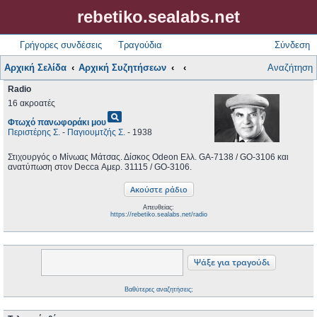
rebetiko.sealabs.net
Γρήγορες συνδέσεις
Τραγούδια
Σύνδεση
Αρχική Σελίδα
Αρχική Συζητήσεων
Αναζήτηση
Radio
16 ακροατές
pageview
Φτωχό πανωφοράκι μου
Περιστέρης Σ.
-
Παγιουμτζής Σ.
- 1938
Στιχουργός ο Μίνωας Μάτσας. Δίσκος Odeon Ελλ. GA-7138 / GO-3106 και
ανατύπωση στον Decca Αμερ. 31115 / GO-3106.
Απευθείας:
https://rebetiko.sealabs.net/radio
Βαθύτερες αναζητήσεις;