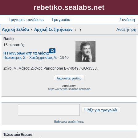
rebetiko.sealabs.net
Γρήγορες συνδέσεις
Τραγούδια
Σύνδεση
Αρχική Σελίδα
Αρχική Συζητήσεων
Αναζήτηση
Radio
15 ακροατές
pageview
Η Γιαννούλα απ' τα Λιόσια
Περιστέρης Σ.
-
Χατζηχρήστος Α.
- 1940
Στίχοι Μ. Μάτσα. Δίσκος Parlophone B-74049 / GO-3553.
Απευθείας:
https://rebetiko.sealabs.net/radio
Βαθύτερες αναζητήσεις;
Τελευταία θέματα