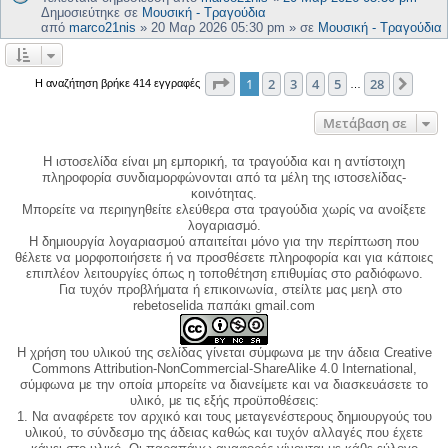
Δημοσιεύτηκε σε
Μουσική - Τραγούδια
από
marco21nis
»
20 Μαρ 2026 05:30 pm
» σε
Μουσική - Τραγούδια
Σελίδα
1
από
28
1
2
3
4
5
28
Επόμ
Η αναζήτηση βρήκε 414 εγγραφές
…
Μετάβαση σε
Η ιστοσελίδα είναι μη εμπορική, τα τραγούδια και η αντίστοιχη
πληροφορία συνδιαμορφώνονται από τα μέλη της ιστοσελίδας-
κοινότητας.
Μπορείτε να περιηγηθείτε ελεύθερα στα τραγούδια χωρίς να ανοίξετε
λογαριασμό.
Η δημιουργία λογαριασμού απαιτείται μόνο για την περίπτωση που
θέλετε να μορφοποιήσετε ή να προσθέσετε πληροφορία και για κάποιες
επιπλέον λειτουργίες όπως η τοποθέτηση επιθυμίας στο ραδιόφωνο.
Για τυχόν προβλήματα ή επικοινωνία, στείλτε μας μεηλ στο
rebetoselida παπάκι gmail.com
Η χρήση του υλικού της σελίδας γίνεται σύμφωνα με την άδεια Creative
Commons Attribution-NonCommercial-ShareAlike 4.0 International,
σύμφωνα με την οποία μπορείτε να διανείμετε και να διασκευάσετε το
υλικό, με τις εξής προϋποθέσεις:
1. Να αναφέρετε τον αρχικό και τους μεταγενέστερους δημιουργούς του
υλικού, το σύνδεσμο της άδειας καθώς και τυχόν αλλαγές που έχετε