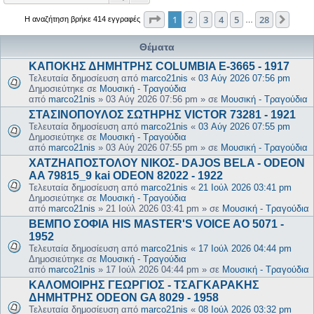
Σελίδα
1
από
28
1
2
3
4
5
28
Επόμ
Η αναζήτηση βρήκε 414 εγγραφές
…
Θέματα
ΚΑΠΟΚΗΣ ΔΗΜΗΤΡΗΣ COLUMBIA E-3665 - 1917
Τελευταία δημοσίευση από
marco21nis
«
03 Αύγ 2026 07:56 pm
Δημοσιεύτηκε σε
Μουσική - Τραγούδια
από
marco21nis
»
03 Αύγ 2026 07:56 pm
» σε
Μουσική - Τραγούδια
ΣΤΑΣΙΝΟΠΟΥΛΟΣ ΣΩΤΗΡΗΣ VICTOR 73281 - 1921
Τελευταία δημοσίευση από
marco21nis
«
03 Αύγ 2026 07:55 pm
Δημοσιεύτηκε σε
Μουσική - Τραγούδια
από
marco21nis
»
03 Αύγ 2026 07:55 pm
» σε
Μουσική - Τραγούδια
ΧΑΤΖΗΑΠΟΣΤΟΛΟΥ ΝΙΚΟΣ- DAJOS BELA - ODEON
AA 79815_9 kai ODEON 82022 - 1922
Τελευταία δημοσίευση από
marco21nis
«
21 Ιούλ 2026 03:41 pm
Δημοσιεύτηκε σε
Μουσική - Τραγούδια
από
marco21nis
»
21 Ιούλ 2026 03:41 pm
» σε
Μουσική - Τραγούδια
ΒΕΜΠΟ ΣΟΦΙΑ HIS MASTER'S VOICE AO 5071 -
1952
Τελευταία δημοσίευση από
marco21nis
«
17 Ιούλ 2026 04:44 pm
Δημοσιεύτηκε σε
Μουσική - Τραγούδια
από
marco21nis
»
17 Ιούλ 2026 04:44 pm
» σε
Μουσική - Τραγούδια
ΚΑΛΟΜΟΙΡΗΣ ΓΕΩΡΓΙΟΣ - ΤΣΑΓΚΑΡΑΚΗΣ
ΔΗΜΗΤΡΗΣ ODEON GA 8029 - 1958
Τελευταία δημοσίευση από
marco21nis
«
08 Ιούλ 2026 03:32 pm