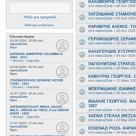
ΚΑΛΟΜΟΙΡΗΣ ΓΕΩΡΓΙΟΣ 
από
marco21nis
»
08 Ιούλ 2026
ΧΑΤΖΗΔΑΚΗΣ ΣΤΑΜΑΤΗΣ-
από
marco21nis
»
05 Ιούλ 2026
Βαθύτερες αναζητήσεις;
ΚΑΡΑΒΙΤΗΣ ΑΛΕΚΟΣ- ΤΖΟ
από
marco21nis
»
26 Ιουν 2026
Τελευταία θέματα
ΓΕΡΟΘΟΔΩΡΟΣ ΣΕΡΑΦΕΙΜ
03.08.2026, 20:56
από:
από
marco21nis
»
16 Ιουν 2026
marco21nis
θέμα:
ΚΑΛΟΓΕΡΙΔΗΣ ΕΥΣΤΡΑΤΙ
ΚΑΠΟΚΗΣ ΔΗΜΗΤΡΗΣ COLUMBIA E-
από
marco21nis
»
04 Ιουν 2026
3665 - 1917
~
Μουσική - Τραγούδια
ΠΑΓΙΟΥΜΤΖΗΣ ΣΤΡΑΤΟΣ- 
03.08.2026, 20:55
από:
από
marco21nis
»
16 Μάιος 202
marco21nis
θέμα:
ΚΑΒΟΥΡΑΣ ΓΕΩΡΓΙΟΣ- Σ
από
marco21nis
»
12 Μάιος 202
ΣΤΑΣΙΝΟΠΟΥΛΟΣ ΣΩΤΗΡΗΣ VICTOR
73281 - 1921
~
Μουσική - Τραγούδια
ΜΠΕΡΝΙΔΑΚΗΣ ΙΩΑΝΝΗΣ-
από
marco21nis
»
26 Απρ 2026
21.07.2026, 16:41
από:
marco21nis
θέμα:
ΒΙΔΑΛΗΣ ΓΕΩΡΓΙΟΣ- ΒΑΛ
1927
ΧΑΤΖΗΑΠΟΣΤΟΛΟΥ ΝΙΚΟΣ- DAJOS
από
marco21nis
»
26 Απρ 2026
BELA - ODEON AA 79815_9 kai ODEON
82022 - 1922
ΧΑΣΚΙΛ ΣΤΕΛΛΑ (ΘΕΣΣΑΛ
~
Μουσική - Τραγούδια
από
marco21nis
»
23 Μαρ 2026
17.07.2026, 17:44
από:
marco21nis
ΕΣΚΕΝΑΖΙ ΡΟΖΑ- ΚΑΡΑΚΩ
θέμα:
από
marco21nis
»
20 Μαρ 2026