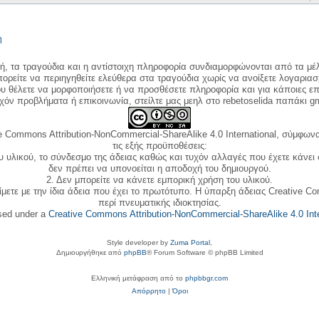
η
κή, τα τραγούδια και η αντίστοιχη πληροφορία συνδιαμορφώνονται από τα μέλ
ορείτε να περιηγηθείτε ελεύθερα στα τραγούδια χωρίς να ανοίξετε λογαριασ
ου θέλετε να μορφοποιήσετε ή να προσθέσετε πληροφορία και για κάποιες επ
όν προβλήματα ή επικοινωνία, στείλτε μας μεηλ στο rebetoselida παπάκι g
e Commons Attribution-NonCommercial-ShareAlike 4.0 International, σύμφωνα 
τις εξής προϋποθέσεις:
ου υλικού, το σύνδεσμο της άδειας καθώς και τυχόν αλλαγές που έχετε κάνει
δεν πρέπει να υπονοείται η αποδοχή του δημιουργού.
2. Δεν μπορείτε να κάνετε εμπορική χρήση του υλικού.
ίμετε με την ίδια άδεια που έχει το πρωτότυπο. Η ύπαρξη άδειας Creative C
περί πνευματικής ιδιοκτησίας.
nsed under a
Creative Commons Attribution-NonCommercial-ShareAlike 4.0 Inte
Style developer by
Zuma Portal
,
Δημιουργήθηκε από
phpBB
® Forum Software © phpBB Limited
Ελληνική μετάφραση από το
phpbbgr.com
Απόρρητο
|
Όροι