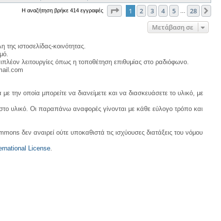
Σελίδα
1
από
28
1
2
3
4
5
28
Επ
Η αναζήτηση βρήκε 414 εγγραφές
…
Μετάβαση σε
η της ιστοσελίδας-κοινότητας.
μό.
ιπλέον λειτουργίες όπως η τοποθέτηση επιθυμίας στο ραδιόφωνο.
mail.com
με την οποία μπορείτε να διανείμετε και να διασκευάσετε το υλικό, με
 στο υλικό. Οι παραπάνω αναφορές γίνονται με κάθε εύλογο τρόπο και
ommons δεν αναιρεί ούτε υποκαθιστά τις ισχύουσες διατάξεις του νόμου
rnational License
.