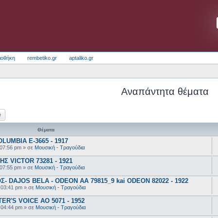
ιοθήκη
rembetiko.gr
aptaliko.gr
Αναπάντητα θέματα
ζήτηση
Ειδική αναζήτηση
Θέματα
UMBIA E-3665 - 1917
 07:56 pm
» σε
Μουσική - Τραγούδια
 VICTOR 73281 - 1921
 07:55 pm
» σε
Μουσική - Τραγούδια
 DAJOS BELA - ODEON AA 79815_9 kai ODEON 82022 - 1922
 03:41 pm
» σε
Μουσική - Τραγούδια
R'S VOICE AO 5071 - 1952
 04:44 pm
» σε
Μουσική - Τραγούδια