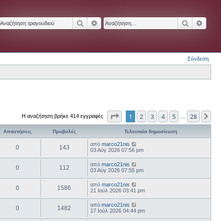
Αναζήτηση
Ειδική αναζήτηση
Αναζήτησ
Ειδικ
Σύνδεση
Σελίδα
1
από
28
1
2
3
4
5
28
Επ
Η αναζήτηση βρήκε 414 εγγραφές
…
Απαντήσεις
Προβολές
Τελευταία δημοσίευση
από
marco21nis
0
143
03 Αύγ 2026 07:56 pm
από
marco21nis
0
112
03 Αύγ 2026 07:55 pm
από
marco21nis
0
1586
21 Ιούλ 2026 03:41 pm
από
marco21nis
0
1482
17 Ιούλ 2026 04:44 pm