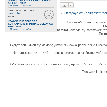
ΒΕΜΠΟ ΣΟΦΙΑ HIS MASTER'S VOICE
AO 5071 - 1952
~
Μουσική - Τραγούδια
08.07.2026, 16:32
από:
Επιστροφή στην ειδική αναζήτησ
marco21nis
θέμα:
ΚΑΛΟΜΟΙΡΗΣ ΓΕΩΡΓΙΟΣ -
Η ιστοσελίδα είναι μη εμπορι
ΤΣΑΓΚΑΡΑΚΗΣ ΔΗΜΗΤΡΗΣ ODEON GA
Μπ
8029 - 1958
~
Μουσική - Τραγούδια
Η δημιουργία λογαριασμού απαιτείται μόνο για την περίπτωση π
Για τυχ
Η χρήση του υλικού της σελίδας γίνεται σύμφωνα με την άδεια Creativ
1. Να αναφέρετε τον αρχικό και τους μεταγενέστερους δημιουργούς τ
3. Αν διασκευάσετε με κάθε τρόπο το υλικό, πρέπει πλέον να το διανε
This work is lice