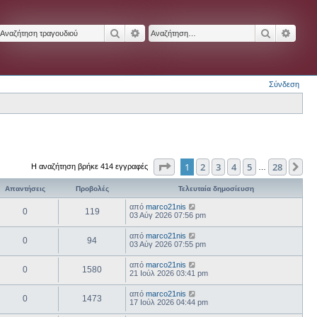
Αναζήτηση
Ειδική αναζήτηση
Αναζήτησ
Ειδικ
Σύνδεση
Σελίδα
1
από
28
1
2
3
4
5
28
Επ
Η αναζήτηση βρήκε 414 εγγραφές
…
Απαντήσεις
Προβολές
Τελευταία δημοσίευση
από
marco21nis
0
119
03 Αύγ 2026 07:56 pm
από
marco21nis
0
94
03 Αύγ 2026 07:55 pm
από
marco21nis
0
1580
21 Ιούλ 2026 03:41 pm
από
marco21nis
0
1473
17 Ιούλ 2026 04:44 pm