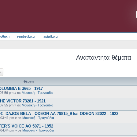
ιοθήκη
rembetiko.gr
aptaliko.gr
Αναπάντητα θέματα
ζήτηση
Ειδική αναζήτηση
Θέματα
UMBIA E-3665 - 1917
 07:56 pm
» σε
Μουσική - Τραγούδια
 VICTOR 73281 - 1921
 07:55 pm
» σε
Μουσική - Τραγούδια
 DAJOS BELA - ODEON AA 79815_9 kai ODEON 82022 - 1922
 03:41 pm
» σε
Μουσική - Τραγούδια
R'S VOICE AO 5071 - 1952
 04:44 pm
» σε
Μουσική - Τραγούδια