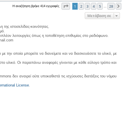
Σελίδα
1
από
28
1
2
3
4
5
28
Επ
Η αναζήτηση βρήκε 414 εγγραφές
…
Μετάβαση σε
η της ιστοσελίδας-κοινότητας.
μό.
ιπλέον λειτουργίες όπως η τοποθέτηση επιθυμίας στο ραδιόφωνο.
mail.com
με την οποία μπορείτε να διανείμετε και να διασκευάσετε το υλικό, με
 στο υλικό. Οι παραπάνω αναφορές γίνονται με κάθε εύλογο τρόπο και
ommons δεν αναιρεί ούτε υποκαθιστά τις ισχύουσες διατάξεις του νόμου
rnational License
.