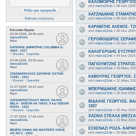
ΚΑΛΟΜΟΙΡΗΣ ΓΕΩΡΓΙΟΣ 
από
marco21nis
»
08 Ιούλ 2026
ΧΑΤΖΗΔΑΚΗΣ ΣΤΑΜΑΤΗΣ-
από
marco21nis
»
05 Ιούλ 2026
Βαθύτερες αναζητήσεις;
ΚΑΡΑΒΙΤΗΣ ΑΛΕΚΟΣ- ΤΖΟ
Τελευταία θέματα
από
marco21nis
»
26 Ιουν 2026
03.08.2026, 20:56
από:
marco21nis
ΓΕΡΟΘΟΔΩΡΟΣ ΣΕΡΑΦΕΙΜ
θέμα:
από
marco21nis
»
16 Ιουν 2026
ΚΑΠΟΚΗΣ ΔΗΜΗΤΡΗΣ COLUMBIA E-
3665 - 1917
ΚΑΛΟΓΕΡΙΔΗΣ ΕΥΣΤΡΑΤΙ
~
Μουσική - Τραγούδια
από
marco21nis
»
04 Ιουν 2026
03.08.2026, 20:55
από:
ΠΑΓΙΟΥΜΤΖΗΣ ΣΤΡΑΤΟΣ- 
marco21nis
θέμα:
από
marco21nis
»
16 Μάιος 202
ΣΤΑΣΙΝΟΠΟΥΛΟΣ ΣΩΤΗΡΗΣ VICTOR
ΚΑΒΟΥΡΑΣ ΓΕΩΡΓΙΟΣ- Σ
73281 - 1921
από
marco21nis
»
12 Μάιος 202
~
Μουσική - Τραγούδια
21.07.2026, 16:41
από:
ΜΠΕΡΝΙΔΑΚΗΣ ΙΩΑΝΝΗΣ-
marco21nis
από
marco21nis
»
26 Απρ 2026
θέμα:
ΧΑΤΖΗΑΠΟΣΤΟΛΟΥ ΝΙΚΟΣ- DAJOS
ΒΙΔΑΛΗΣ ΓΕΩΡΓΙΟΣ- ΒΑΛ
BELA - ODEON AA 79815_9 kai ODEON
1927
82022 - 1922
από
marco21nis
»
26 Απρ 2026
~
Μουσική - Τραγούδια
ΧΑΣΚΙΛ ΣΤΕΛΛΑ (ΘΕΣΣΑΛ
17.07.2026, 17:44
από:
από
marco21nis
»
23 Μαρ 2026
marco21nis
θέμα:
ΕΣΚΕΝΑΖΙ ΡΟΖΑ- ΚΑΡΑΚΩ
ΒΕΜΠΟ ΣΟΦΙΑ HIS MASTER'S VOICE
από
marco21nis
»
20 Μαρ 2026
AO 5071 - 1952