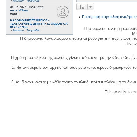
~
Μουσική - Τραγούδια
08.07.2026, 16:32
από:
marco21nis
θέμα:
Επιστροφή στην ειδική αναζήτησ
ΚΑΛΟΜΟΙΡΗΣ ΓΕΩΡΓΙΟΣ -
ΤΣΑΓΚΑΡΑΚΗΣ ΔΗΜΗΤΡΗΣ ODEON GA
8029 - 1958
Η ιστοσελίδα είναι μη εμπορι
~
Μουσική - Τραγούδια
Μπ
Η δημιουργία λογαριασμού απαιτείται μόνο για την περίπτωση π
Για τυχ
Η χρήση του υλικού της σελίδας γίνεται σύμφωνα με την άδεια Creativ
1. Να αναφέρετε τον αρχικό και τους μεταγενέστερους δημιουργούς τ
3. Αν διασκευάσετε με κάθε τρόπο το υλικό, πρέπει πλέον να το διανε
This work is lice