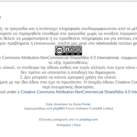
η
κή, τα τραγούδια και η αντίστοιχη πληροφορία συνδιαμορφώνονται από τα μέλ
ορείτε να περιηγηθείτε ελεύθερα στα τραγούδια χωρίς να ανοίξετε λογαριασ
ου θέλετε να μορφοποιήσετε ή να προσθέσετε πληροφορία και για κάποιες επ
όν προβλήματα ή επικοινωνία, στείλτε μας μεηλ στο rebetoselida παπάκι g
e Commons Attribution-NonCommercial-ShareAlike 4.0 International, σύμφωνα 
τις εξής προϋποθέσεις:
ου υλικού, το σύνδεσμο της άδειας καθώς και τυχόν αλλαγές που έχετε κάνει
δεν πρέπει να υπονοείται η αποδοχή του δημιουργού.
2. Δεν μπορείτε να κάνετε εμπορική χρήση του υλικού.
ίμετε με την ίδια άδεια που έχει το πρωτότυπο. Η ύπαρξη άδειας Creative C
περί πνευματικής ιδιοκτησίας.
nsed under a
Creative Commons Attribution-NonCommercial-ShareAlike 4.0 Inte
Style developer by
Zuma Portal
,
Δημιουργήθηκε από
phpBB
® Forum Software © phpBB Limited
Ελληνική μετάφραση από το
phpbbgr.com
Απόρρητο
|
Όροι