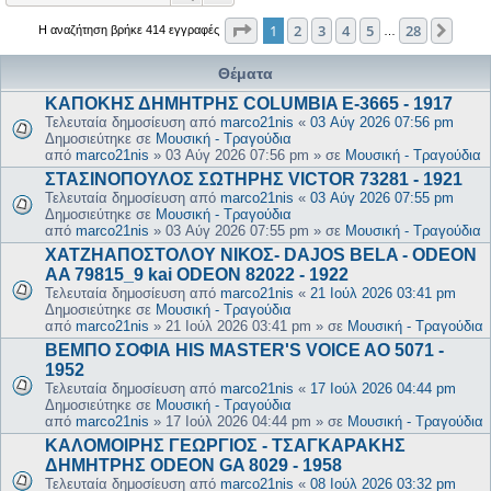
Σελίδα
1
από
28
1
2
3
4
5
28
Επόμ
Η αναζήτηση βρήκε 414 εγγραφές
…
Θέματα
ΚΑΠΟΚΗΣ ΔΗΜΗΤΡΗΣ COLUMBIA E-3665 - 1917
Τελευταία δημοσίευση από
marco21nis
«
03 Αύγ 2026 07:56 pm
Δημοσιεύτηκε σε
Μουσική - Τραγούδια
από
marco21nis
»
03 Αύγ 2026 07:56 pm
» σε
Μουσική - Τραγούδια
ΣΤΑΣΙΝΟΠΟΥΛΟΣ ΣΩΤΗΡΗΣ VICTOR 73281 - 1921
Τελευταία δημοσίευση από
marco21nis
«
03 Αύγ 2026 07:55 pm
Δημοσιεύτηκε σε
Μουσική - Τραγούδια
από
marco21nis
»
03 Αύγ 2026 07:55 pm
» σε
Μουσική - Τραγούδια
ΧΑΤΖΗΑΠΟΣΤΟΛΟΥ ΝΙΚΟΣ- DAJOS BELA - ODEON
AA 79815_9 kai ODEON 82022 - 1922
Τελευταία δημοσίευση από
marco21nis
«
21 Ιούλ 2026 03:41 pm
Δημοσιεύτηκε σε
Μουσική - Τραγούδια
από
marco21nis
»
21 Ιούλ 2026 03:41 pm
» σε
Μουσική - Τραγούδια
ΒΕΜΠΟ ΣΟΦΙΑ HIS MASTER'S VOICE AO 5071 -
1952
Τελευταία δημοσίευση από
marco21nis
«
17 Ιούλ 2026 04:44 pm
Δημοσιεύτηκε σε
Μουσική - Τραγούδια
από
marco21nis
»
17 Ιούλ 2026 04:44 pm
» σε
Μουσική - Τραγούδια
ΚΑΛΟΜΟΙΡΗΣ ΓΕΩΡΓΙΟΣ - ΤΣΑΓΚΑΡΑΚΗΣ
ΔΗΜΗΤΡΗΣ ODEON GA 8029 - 1958
Τελευταία δημοσίευση από
marco21nis
«
08 Ιούλ 2026 03:32 pm