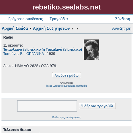
rebetiko.sealabs.net
Γρήγορες συνδέσεις
Τραγούδια
Σύνδεση
Αρχική Σελίδα
Αρχική Συζητήσεων
Αναζήτηση
Radio
11 ακροατές
Ταταυλιανό ζεϊμπέκικο (ή Τρικαλινό ζεϊμπέκικο)
Τσιτσάνης Β.
-
ΟΡΓΑΝΙΚΑ
- 1939
Δίσκος HMV AO-2628 / OGA-979.
Απευθείας:
https://rebetiko.sealabs.net/radio
Βαθύτερες αναζητήσεις;
Τελευταία θέματα