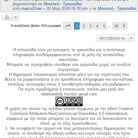
Δημοσιεύτηκε σε
Μουσική - Τραγούδια
από
marco21nis
»
20 Μαρ 2026 05:30 pm
» σε
Μουσική - Τραγούδια
Σελίδα
1
από
28
1
2
3
4
5
28
Επόμ
Η αναζήτηση βρήκε 414 εγγραφές
…
Μετάβαση σε
Η ιστοσελίδα είναι μη εμπορική, τα τραγούδια και η αντίστοιχη
πληροφορία συνδιαμορφώνονται από τα μέλη της ιστοσελίδας-
κοινότητας.
Μπορείτε να περιηγηθείτε ελεύθερα στα τραγούδια χωρίς να ανοίξετε
λογαριασμό.
Η δημιουργία λογαριασμού απαιτείται μόνο για την περίπτωση που
θέλετε να μορφοποιήσετε ή να προσθέσετε πληροφορία και για κάποιες
επιπλέον λειτουργίες όπως η τοποθέτηση επιθυμίας στο ραδιόφωνο.
Για τυχόν προβλήματα ή επικοινωνία, στείλτε μας μεηλ στο
rebetoselida παπάκι gmail.com
Η χρήση του υλικού της σελίδας γίνεται σύμφωνα με την άδεια Creative
Commons Attribution-NonCommercial-ShareAlike 4.0 International,
σύμφωνα με την οποία μπορείτε να διανείμετε και να διασκευάσετε το
υλικό, με τις εξής προϋποθέσεις:
1. Να αναφέρετε τον αρχικό και τους μεταγενέστερους δημιουργούς του
υλικού, το σύνδεσμο της άδειας καθώς και τυχόν αλλαγές που έχετε