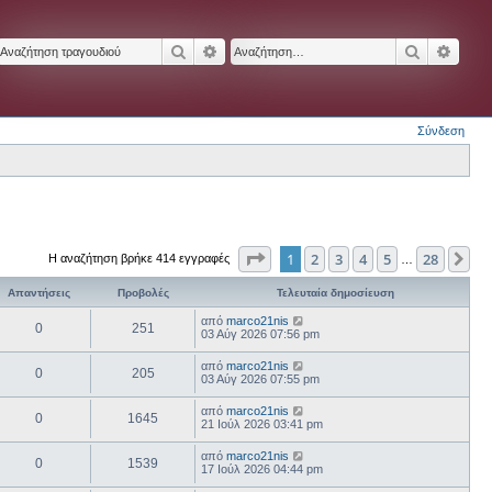
Αναζήτηση
Ειδική αναζήτηση
Αναζήτησ
Ειδικ
Σύνδεση
Σελίδα
1
από
28
1
2
3
4
5
28
Επ
Η αναζήτηση βρήκε 414 εγγραφές
…
Απαντήσεις
Προβολές
Τελευταία δημοσίευση
από
marco21nis
0
251
03 Αύγ 2026 07:56 pm
από
marco21nis
0
205
03 Αύγ 2026 07:55 pm
από
marco21nis
0
1645
21 Ιούλ 2026 03:41 pm
από
marco21nis
0
1539
17 Ιούλ 2026 04:44 pm