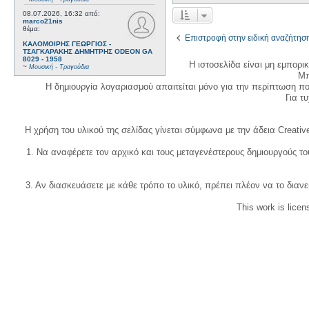
08.07.2026, 16:32
από:
marco21nis
θέμα:
Επιστροφή στην ειδική αναζήτησ
ΚΑΛΟΜΟΙΡΗΣ ΓΕΩΡΓΙΟΣ -
ΤΣΑΓΚΑΡΑΚΗΣ ΔΗΜΗΤΡΗΣ ODEON GA
8029 - 1958
Η ιστοσελίδα είναι μη εμπορι
~
Μουσική - Τραγούδια
Μπ
Η δημιουργία λογαριασμού απαιτείται μόνο για την περίπτωση π
Για τυχ
Η χρήση του υλικού της σελίδας γίνεται σύμφωνα με την άδεια Creativ
1. Να αναφέρετε τον αρχικό και τους μεταγενέστερους δημιουργούς τ
3. Αν διασκευάσετε με κάθε τρόπο το υλικό, πρέπει πλέον να το διανε
This work is lice