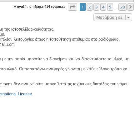
Σελίδα
1
από
28
1
2
3
4
5
28
Επ
Η αναζήτηση βρήκε 414 εγγραφές
…
Μετάβαση σε
η της ιστοσελίδας-κοινότητας.
μό.
ιπλέον λειτουργίες όπως η τοποθέτηση επιθυμίας στο ραδιόφωνο.
mail.com
με την οποία μπορείτε να διανείμετε και να διασκευάσετε το υλικό, με
 στο υλικό. Οι παραπάνω αναφορές γίνονται με κάθε εύλογο τρόπο και
ommons δεν αναιρεί ούτε υποκαθιστά τις ισχύουσες διατάξεις του νόμου
rnational License
.