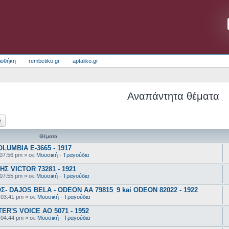
ιοθήκη
rembetiko.gr
aptaliko.gr
Αναπάντητα θέματα
ζήτηση
Ειδική αναζήτηση
Θέματα
UMBIA E-3665 - 1917
 07:56 pm
» σε
Μουσική - Τραγούδια
 VICTOR 73281 - 1921
 07:55 pm
» σε
Μουσική - Τραγούδια
 DAJOS BELA - ODEON AA 79815_9 kai ODEON 82022 - 1922
 03:41 pm
» σε
Μουσική - Τραγούδια
R'S VOICE AO 5071 - 1952
 04:44 pm
» σε
Μουσική - Τραγούδια