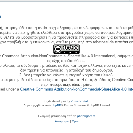
η
κή, τα τραγούδια και η αντίστοιχη πληροφορία συνδιαμορφώνονται από τα μέλ
ορείτε να περιηγηθείτε ελεύθερα στα τραγούδια χωρίς να ανοίξετε λογαριασ
ου θέλετε να μορφοποιήσετε ή να προσθέσετε πληροφορία και για κάποιες επ
όν προβλήματα ή επικοινωνία, στείλτε μας μεηλ στο rebetoselida παπάκι g
e Commons Attribution-NonCommercial-ShareAlike 4.0 International, σύμφωνα 
τις εξής προϋποθέσεις:
ου υλικού, το σύνδεσμο της άδειας καθώς και τυχόν αλλαγές που έχετε κάνει
δεν πρέπει να υπονοείται η αποδοχή του δημιουργού.
2. Δεν μπορείτε να κάνετε εμπορική χρήση του υλικού.
ίμετε με την ίδια άδεια που έχει το πρωτότυπο. Η ύπαρξη άδειας Creative C
περί πνευματικής ιδιοκτησίας.
nsed under a
Creative Commons Attribution-NonCommercial-ShareAlike 4.0 Inte
Style developer by
Zuma Portal
,
Δημιουργήθηκε από
phpBB
® Forum Software © phpBB Limited
Ελληνική μετάφραση από το
phpbbgr.com
Απόρρητο
|
Όροι