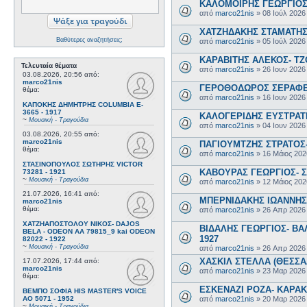
ΚΑΛΟΜΟΙΡΗΣ ΓΕΩΡΓΙΟΣ 
από
marco21nis
»
08 Ιούλ 2026
ΧΑΤΖΗΔΑΚΗΣ ΣΤΑΜΑΤΗΣ-
Βαθύτερες αναζητήσεις;
από
marco21nis
»
05 Ιούλ 2026
ΚΑΡΑΒΙΤΗΣ ΑΛΕΚΟΣ- ΤΖΟ
Τελευταία θέματα
από
marco21nis
»
26 Ιουν 2026
03.08.2026, 20:56
από:
marco21nis
ΓΕΡΟΘΟΔΩΡΟΣ ΣΕΡΑΦΕΙΜ
θέμα:
από
marco21nis
»
16 Ιουν 2026
ΚΑΠΟΚΗΣ ΔΗΜΗΤΡΗΣ COLUMBIA E-
3665 - 1917
ΚΑΛΟΓΕΡΙΔΗΣ ΕΥΣΤΡΑΤΙ
~
Μουσική - Τραγούδια
από
marco21nis
»
04 Ιουν 2026
03.08.2026, 20:55
από:
marco21nis
ΠΑΓΙΟΥΜΤΖΗΣ ΣΤΡΑΤΟΣ- 
θέμα:
από
marco21nis
»
16 Μάιος 202
ΣΤΑΣΙΝΟΠΟΥΛΟΣ ΣΩΤΗΡΗΣ VICTOR
ΚΑΒΟΥΡΑΣ ΓΕΩΡΓΙΟΣ- Σ
73281 - 1921
~
Μουσική - Τραγούδια
από
marco21nis
»
12 Μάιος 202
21.07.2026, 16:41
από:
ΜΠΕΡΝΙΔΑΚΗΣ ΙΩΑΝΝΗΣ-
marco21nis
θέμα:
από
marco21nis
»
26 Απρ 2026
ΧΑΤΖΗΑΠΟΣΤΟΛΟΥ ΝΙΚΟΣ- DAJOS
ΒΙΔΑΛΗΣ ΓΕΩΡΓΙΟΣ- ΒΑΛ
BELA - ODEON AA 79815_9 kai ODEON
1927
82022 - 1922
~
Μουσική - Τραγούδια
από
marco21nis
»
26 Απρ 2026
ΧΑΣΚΙΛ ΣΤΕΛΛΑ (ΘΕΣΣΑΛ
17.07.2026, 17:44
από:
marco21nis
από
marco21nis
»
23 Μαρ 2026
θέμα:
ΕΣΚΕΝΑΖΙ ΡΟΖΑ- ΚΑΡΑΚΩ
ΒΕΜΠΟ ΣΟΦΙΑ HIS MASTER'S VOICE
από
marco21nis
»
20 Μαρ 2026
AO 5071 - 1952
~
Μουσική - Τραγούδια