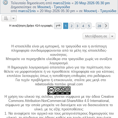
Τελευταία δημοσίευση από
marco21nis
«
20 Μαρ 2026 05:30 pm
Δημοσιεύτηκε σε
Μουσική - Τραγούδια
από
marco21nis
»
20 Μαρ 2026 05:30 pm
» σε
Μουσική - Τραγούδια
Σελίδα
1
από
28
1
2
3
4
5
28
Επόμ
Η αναζήτηση βρήκε 414 εγγραφές
…
Μετάβαση σε
Η ιστοσελίδα είναι μη εμπορική, τα τραγούδια και η αντίστοιχη
πληροφορία συνδιαμορφώνονται από τα μέλη της ιστοσελίδας-
κοινότητας.
Μπορείτε να περιηγηθείτε ελεύθερα στα τραγούδια χωρίς να ανοίξετε
λογαριασμό.
Η δημιουργία λογαριασμού απαιτείται μόνο για την περίπτωση που
θέλετε να μορφοποιήσετε ή να προσθέσετε πληροφορία και για κάποιες
επιπλέον λειτουργίες όπως η τοποθέτηση επιθυμίας στο ραδιόφωνο.
Για τυχόν προβλήματα ή επικοινωνία, στείλτε μας μεηλ στο
rebetoselida παπάκι gmail.com
Η χρήση του υλικού της σελίδας γίνεται σύμφωνα με την άδεια Creative
Commons Attribution-NonCommercial-ShareAlike 4.0 International,
σύμφωνα με την οποία μπορείτε να διανείμετε και να διασκευάσετε το
υλικό, με τις εξής προϋποθέσεις:
1. Να αναφέρετε τον αρχικό και τους μεταγενέστερους δημιουργούς του
υλικού, το σύνδεσμο της άδειας καθώς και τυχόν αλλαγές που έχετε