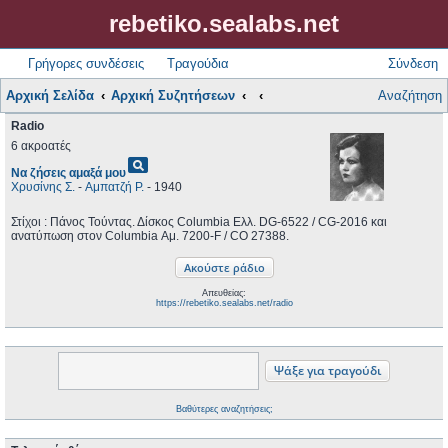
rebetiko.sealabs.net
Γρήγορες συνδέσεις
Τραγούδια
Σύνδεση
Αρχική Σελίδα
Αρχική Συζητήσεων
Αναζήτηση
Radio
6 ακροατές
pageview
Να ζήσεις αμαξά μου
Χρυσίνης Σ.
-
Αμπατζή Ρ.
- 1940
Στίχοι : Πάνος Τούντας. Δίσκος Columbia Ελλ. DG-6522 / CG-2016 και
ανατύπωση στον Columbia ‎Αμ. 7200-F / CO 27388.
Απευθείας:
https://rebetiko.sealabs.net/radio
Βαθύτερες αναζητήσεις;