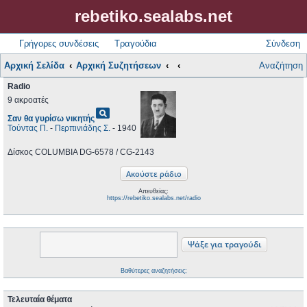
rebetiko.sealabs.net
Γρήγορες συνδέσεις
Τραγούδια
Σύνδεση
Αρχική Σελίδα
Αρχική Συζητήσεων
Αναζήτηση
Radio
9 ακροατές
pageview
Σαν θα γυρίσω νικητής
Τούντας Π.
-
Περπινιάδης Σ.
- 1940
Δίσκος COLUMBIA DG-6578 / CG-2143
Απευθείας:
https://rebetiko.sealabs.net/radio
Βαθύτερες αναζητήσεις;
Τελευταία θέματα