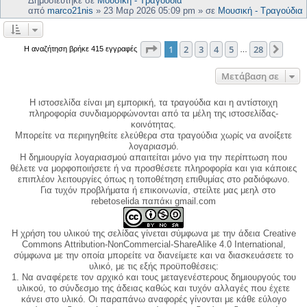
Δημοσιεύτηκε σε
Μουσική - Τραγούδια
από
marco21nis
»
23 Μαρ 2026 05:09 pm
» σε
Μουσική - Τραγούδια
Σελίδα
1
από
28
1
2
3
4
5
28
Επόμ
Η αναζήτηση βρήκε 415 εγγραφές
…
Μετάβαση σε
Η ιστοσελίδα είναι μη εμπορική, τα τραγούδια και η αντίστοιχη
πληροφορία συνδιαμορφώνονται από τα μέλη της ιστοσελίδας-
κοινότητας.
Μπορείτε να περιηγηθείτε ελεύθερα στα τραγούδια χωρίς να ανοίξετε
λογαριασμό.
Η δημιουργία λογαριασμού απαιτείται μόνο για την περίπτωση που
θέλετε να μορφοποιήσετε ή να προσθέσετε πληροφορία και για κάποιες
επιπλέον λειτουργίες όπως η τοποθέτηση επιθυμίας στο ραδιόφωνο.
Για τυχόν προβλήματα ή επικοινωνία, στείλτε μας μεηλ στο
rebetoselida παπάκι gmail.com
Η χρήση του υλικού της σελίδας γίνεται σύμφωνα με την άδεια Creative
Commons Attribution-NonCommercial-ShareAlike 4.0 International,
σύμφωνα με την οποία μπορείτε να διανείμετε και να διασκευάσετε το
υλικό, με τις εξής προϋποθέσεις:
1. Να αναφέρετε τον αρχικό και τους μεταγενέστερους δημιουργούς του
υλικού, το σύνδεσμο της άδειας καθώς και τυχόν αλλαγές που έχετε
κάνει στο υλικό. Οι παραπάνω αναφορές γίνονται με κάθε εύλογο