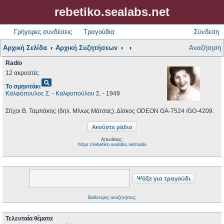
rebetiko.sealabs.net
Γρήγορες συνδέσεις
Τραγούδια
Σύνδεση
Αρχική Σελίδα
Αρχική Συζητήσεων
Αναζήτηση
Radio
12 ακροατές
pageview
Το σμηνιτάκι
Καλφόπουλος Σ.
-
Καλφοπούλου Σ.
- 1949
Στίχοι Β. Ταμπάκης (δηλ. Μίνως Μάτσας). Δίσκος ODEON GA-7524 /GO-4209.
Απευθείας:
https://rebetiko.sealabs.net/radio
Βαθύτερες αναζητήσεις;
Τελευταία θέματα