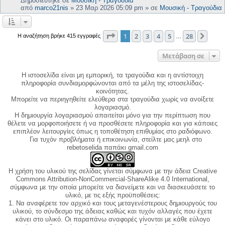
Δημοσιεύτηκε σε
Μουσική - Τραγούδια
από
marco21nis
»
23 Μαρ 2026 05:09 pm
» σε
Μουσική - Τραγούδια
Σελίδα
1
από
28
1
2
3
4
5
28
Επόμ
Η αναζήτηση βρήκε 415 εγγραφές
…
Μετάβαση σε
Η ιστοσελίδα είναι μη εμπορική, τα τραγούδια και η αντίστοιχη
πληροφορία συνδιαμορφώνονται από τα μέλη της ιστοσελίδας-
κοινότητας.
Μπορείτε να περιηγηθείτε ελεύθερα στα τραγούδια χωρίς να ανοίξετε
λογαριασμό.
Η δημιουργία λογαριασμού απαιτείται μόνο για την περίπτωση που
θέλετε να μορφοποιήσετε ή να προσθέσετε πληροφορία και για κάποιες
επιπλέον λειτουργίες όπως η τοποθέτηση επιθυμίας στο ραδιόφωνο.
Για τυχόν προβλήματα ή επικοινωνία, στείλτε μας μεηλ στο
rebetoselida παπάκι gmail.com
Η χρήση του υλικού της σελίδας γίνεται σύμφωνα με την άδεια Creative
Commons Attribution-NonCommercial-ShareAlike 4.0 International,
σύμφωνα με την οποία μπορείτε να διανείμετε και να διασκευάσετε το
υλικό, με τις εξής προϋποθέσεις:
1. Να αναφέρετε τον αρχικό και τους μεταγενέστερους δημιουργούς του
υλικού, το σύνδεσμο της άδειας καθώς και τυχόν αλλαγές που έχετε
κάνει στο υλικό. Οι παραπάνω αναφορές γίνονται με κάθε εύλογο