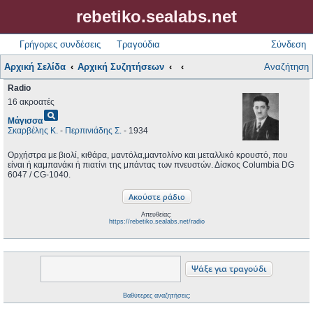
rebetiko.sealabs.net
Γρήγορες συνδέσεις
Τραγούδια
Σύνδεση
Αρχική Σελίδα
Αρχική Συζητήσεων
Αναζήτηση
Radio
16 ακροατές
pageview
Μάγισσα
Σκαρβέλης Κ.
-
Περπινιάδης Σ.
- 1934
Ορχήστρα με βιολί, κιθάρα, μαντόλα,μαντολίνο και μεταλλικό κρουστό, που
είναι ή καμπανάκι ή πιατίνι της μπάντας των πνευστών. Δίσκος Columbia DG
6047 / CG-1040.
Απευθείας:
https://rebetiko.sealabs.net/radio
Βαθύτερες αναζητήσεις;