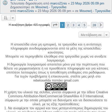
Τελευταία δημοσίευση από
marco21nis
«
23 Μαρ 2026 05:09 pm
Δημοσιεύτηκε σε
Μουσική - Τραγούδια
από
marco21nis
»
23 Μαρ 2026 05:09 pm
» σε
Μουσική - Τραγούδια
Σελίδα
1
από
28
1
2
3
4
5
28
Επόμ
Η αναζήτηση βρήκε 415 εγγραφές
…
Μετάβαση σε
Η ιστοσελίδα είναι μη εμπορική, τα τραγούδια και η αντίστοιχη
πληροφορία συνδιαμορφώνονται από τα μέλη της ιστοσελίδας-
κοινότητας.
Μπορείτε να περιηγηθείτε ελεύθερα στα τραγούδια χωρίς να ανοίξετε
λογαριασμό.
Η δημιουργία λογαριασμού απαιτείται μόνο για την περίπτωση που
θέλετε να μορφοποιήσετε ή να προσθέσετε πληροφορία και για κάποιες
επιπλέον λειτουργίες όπως η τοποθέτηση επιθυμίας στο ραδιόφωνο.
Για τυχόν προβλήματα ή επικοινωνία, στείλτε μας μεηλ στο
rebetoselida παπάκι gmail.com
Η χρήση του υλικού της σελίδας γίνεται σύμφωνα με την άδεια Creative
Commons Attribution-NonCommercial-ShareAlike 4.0 International,
σύμφωνα με την οποία μπορείτε να διανείμετε και να διασκευάσετε το
υλικό, με τις εξής προϋποθέσεις:
1. Να αναφέρετε τον αρχικό και τους μεταγενέστερους δημιουργούς του