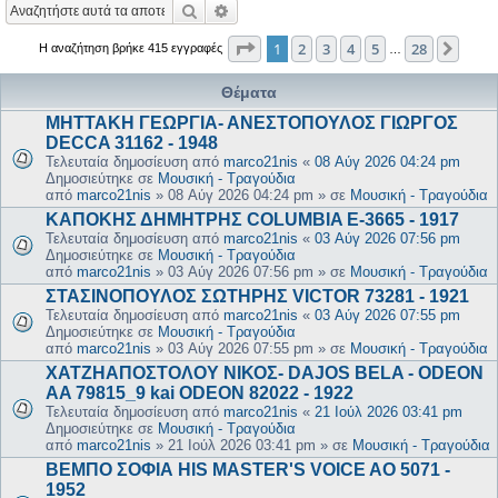
Αναζήτηση
Ειδική αναζήτηση
Σελίδα
1
από
28
1
2
3
4
5
28
Επόμ
Η αναζήτηση βρήκε 415 εγγραφές
…
Θέματα
ΜΗΤΤΑΚΗ ΓΕΩΡΓΙΑ- ΑΝΕΣΤΟΠΟΥΛΟΣ ΓΙΩΡΓΟΣ
DECCA 31162 - 1948
Τελευταία δημοσίευση από
marco21nis
«
08 Αύγ 2026 04:24 pm
Δημοσιεύτηκε σε
Μουσική - Τραγούδια
από
marco21nis
»
08 Αύγ 2026 04:24 pm
» σε
Μουσική - Τραγούδια
ΚΑΠΟΚΗΣ ΔΗΜΗΤΡΗΣ COLUMBIA E-3665 - 1917
Τελευταία δημοσίευση από
marco21nis
«
03 Αύγ 2026 07:56 pm
Δημοσιεύτηκε σε
Μουσική - Τραγούδια
από
marco21nis
»
03 Αύγ 2026 07:56 pm
» σε
Μουσική - Τραγούδια
ΣΤΑΣΙΝΟΠΟΥΛΟΣ ΣΩΤΗΡΗΣ VICTOR 73281 - 1921
Τελευταία δημοσίευση από
marco21nis
«
03 Αύγ 2026 07:55 pm
Δημοσιεύτηκε σε
Μουσική - Τραγούδια
από
marco21nis
»
03 Αύγ 2026 07:55 pm
» σε
Μουσική - Τραγούδια
ΧΑΤΖΗΑΠΟΣΤΟΛΟΥ ΝΙΚΟΣ- DAJOS BELA - ODEON
AA 79815_9 kai ODEON 82022 - 1922
Τελευταία δημοσίευση από
marco21nis
«
21 Ιούλ 2026 03:41 pm
Δημοσιεύτηκε σε
Μουσική - Τραγούδια
από
marco21nis
»
21 Ιούλ 2026 03:41 pm
» σε
Μουσική - Τραγούδια
ΒΕΜΠΟ ΣΟΦΙΑ HIS MASTER'S VOICE AO 5071 -
1952