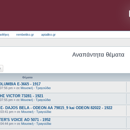
ιοθήκη
rembetiko.gr
aptaliko.gr
Αναπάντητα θέματα
ζήτηση
Ειδική αναζήτηση
Θέματα
UMBIA E-3665 - 1917
 07:56 pm
» σε
Μουσική - Τραγούδια
 VICTOR 73281 - 1921
 07:55 pm
» σε
Μουσική - Τραγούδια
 DAJOS BELA - ODEON AA 79815_9 kai ODEON 82022 - 1922
 03:41 pm
» σε
Μουσική - Τραγούδια
R'S VOICE AO 5071 - 1952
 04:44 pm
» σε
Μουσική - Τραγούδια