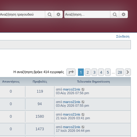
Αναζήτηση
Ειδική αναζήτηση
Αναζήτησ
Ειδικ
Σύνδεση
Σελίδα
1
από
28
1
2
3
4
5
28
Επ
Η αναζήτηση βρήκε 414 εγγραφές
…
Απαντήσεις
Προβολές
Τελευταία δημοσίευση
από
marco21nis
0
119
03 Αύγ 2026 07:56 pm
από
marco21nis
0
94
03 Αύγ 2026 07:55 pm
από
marco21nis
0
1580
21 Ιούλ 2026 03:41 pm
από
marco21nis
0
1473
17 Ιούλ 2026 04:44 pm