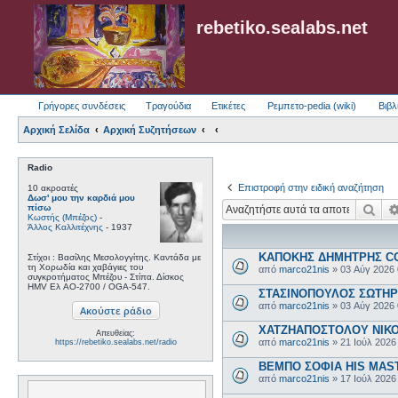
rebetiko.sealabs.net
Γρήγορες συνδέσεις
Τραγούδια
Ετικέτες
Ρεμπετο-pedia (wiki)
Βιβλ
Αρχική Σελίδα
Αρχική Συζητήσεων
Radio
Επιστροφή στην ειδική αναζήτηση
10 ακροατές
Δωσ' μου την καρδιά μου
Ανα
πίσω
Κωστής (Μπέζος)
-
Άλλος Καλλιτέχνης
- 1937
ΚΑΠΟΚΗΣ ΔΗΜΗΤΡΗΣ COL
Στίχοι : Βασίλης Μεσολογγίτης. Καντάδα με
τη Χορωδία και χαβάγιες του
από
marco21nis
»
03 Αύγ 2026
συγκροτήματος Μπέζου - Στίπα. Δίσκος
HMV Ελ AO-2700 / OGA-547.
ΣΤΑΣΙΝΟΠΟΥΛΟΣ ΣΩΤΗΡΗΣ
από
marco21nis
»
03 Αύγ 2026
ΧΑΤΖΗΑΠΟΣΤΟΛΟΥ ΝΙΚΟΣ-
Απευθείας:
από
marco21nis
»
21 Ιούλ 2026
https://rebetiko.sealabs.net/radio
ΒΕΜΠΟ ΣΟΦΙΑ HIS MASTE
από
marco21nis
»
17 Ιούλ 2026