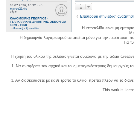
08.07.2026, 16:32
από:
marco21nis
θέμα:
Επιστροφή στην ειδική αναζήτησ
ΚΑΛΟΜΟΙΡΗΣ ΓΕΩΡΓΙΟΣ -
ΤΣΑΓΚΑΡΑΚΗΣ ΔΗΜΗΤΡΗΣ ODEON GA
8029 - 1958
Η ιστοσελίδα είναι μη εμπορι
~
Μουσική - Τραγούδια
Μπ
Η δημιουργία λογαριασμού απαιτείται μόνο για την περίπτωση π
Για τυχ
Η χρήση του υλικού της σελίδας γίνεται σύμφωνα με την άδεια Creativ
1. Να αναφέρετε τον αρχικό και τους μεταγενέστερους δημιουργούς τ
3. Αν διασκευάσετε με κάθε τρόπο το υλικό, πρέπει πλέον να το διανε
This work is lice