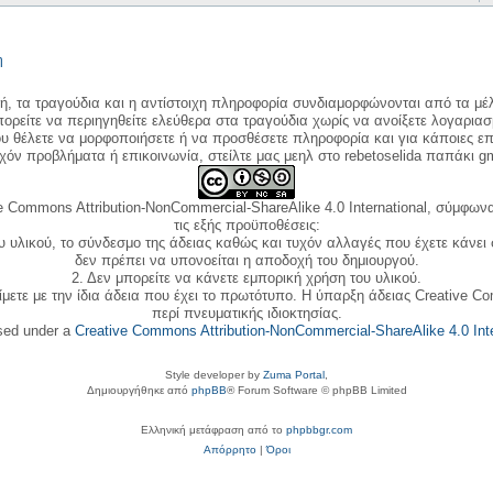
η
κή, τα τραγούδια και η αντίστοιχη πληροφορία συνδιαμορφώνονται από τα μέλ
ορείτε να περιηγηθείτε ελεύθερα στα τραγούδια χωρίς να ανοίξετε λογαριασ
ου θέλετε να μορφοποιήσετε ή να προσθέσετε πληροφορία και για κάποιες επ
όν προβλήματα ή επικοινωνία, στείλτε μας μεηλ στο rebetoselida παπάκι g
e Commons Attribution-NonCommercial-ShareAlike 4.0 International, σύμφωνα 
τις εξής προϋποθέσεις:
ου υλικού, το σύνδεσμο της άδειας καθώς και τυχόν αλλαγές που έχετε κάνει
δεν πρέπει να υπονοείται η αποδοχή του δημιουργού.
2. Δεν μπορείτε να κάνετε εμπορική χρήση του υλικού.
ίμετε με την ίδια άδεια που έχει το πρωτότυπο. Η ύπαρξη άδειας Creative C
περί πνευματικής ιδιοκτησίας.
nsed under a
Creative Commons Attribution-NonCommercial-ShareAlike 4.0 Inte
Style developer by
Zuma Portal
,
Δημιουργήθηκε από
phpBB
® Forum Software © phpBB Limited
Ελληνική μετάφραση από το
phpbbgr.com
Απόρρητο
|
Όροι