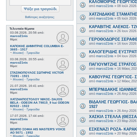
ΚΑΛΟΜΟΙΡΗΣ ΓΕΩΡΓΙΟΣ 
από
marco21nis
»
08 Ιούλ 2026
ΧΑΤΖΗΔΑΚΗΣ ΣΤΑΜΑΤΗΣ-
Βαθύτερες αναζητήσεις;
από
marco21nis
»
05 Ιούλ 2026
ΚΑΡΑΒΙΤΗΣ ΑΛΕΚΟΣ- ΤΖΟ
Τελευταία θέματα
από
marco21nis
»
26 Ιουν 2026
03.08.2026, 20:56
από:
marco21nis
ΓΕΡΟΘΟΔΩΡΟΣ ΣΕΡΑΦΕΙΜ
θέμα:
από
marco21nis
»
16 Ιουν 2026
ΚΑΠΟΚΗΣ ΔΗΜΗΤΡΗΣ COLUMBIA E-
3665 - 1917
ΚΑΛΟΓΕΡΙΔΗΣ ΕΥΣΤΡΑΤΙ
~
Μουσική - Τραγούδια
από
marco21nis
»
04 Ιουν 2026
03.08.2026, 20:55
από:
marco21nis
ΠΑΓΙΟΥΜΤΖΗΣ ΣΤΡΑΤΟΣ- 
θέμα:
από
marco21nis
»
16 Μάιος 202
ΣΤΑΣΙΝΟΠΟΥΛΟΣ ΣΩΤΗΡΗΣ VICTOR
73281 - 1921
ΚΑΒΟΥΡΑΣ ΓΕΩΡΓΙΟΣ- Σ
~
Μουσική - Τραγούδια
από
marco21nis
»
12 Μάιος 202
21.07.2026, 16:41
από:
ΜΠΕΡΝΙΔΑΚΗΣ ΙΩΑΝΝΗΣ-
marco21nis
θέμα:
από
marco21nis
»
26 Απρ 2026
ΧΑΤΖΗΑΠΟΣΤΟΛΟΥ ΝΙΚΟΣ- DAJOS
ΒΙΔΑΛΗΣ ΓΕΩΡΓΙΟΣ- ΒΑΛ
BELA - ODEON AA 79815_9 kai ODEON
1927
82022 - 1922
~
Μουσική - Τραγούδια
από
marco21nis
»
26 Απρ 2026
17.07.2026, 17:44
από:
ΧΑΣΚΙΛ ΣΤΕΛΛΑ (ΘΕΣΣΑΛ
marco21nis
από
marco21nis
»
23 Μαρ 2026
θέμα:
ΕΣΚΕΝΑΖΙ ΡΟΖΑ- ΚΑΡΑΚΩ
ΒΕΜΠΟ ΣΟΦΙΑ HIS MASTER'S VOICE
AO 5071 - 1952
από
marco21nis
»
20 Μαρ 2026
~
Μουσική - Τραγούδια