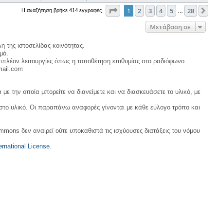
Σελίδα
1
από
28
1
2
3
4
5
28
Επ
Η αναζήτηση βρήκε 414 εγγραφές
…
Μετάβαση σε
η της ιστοσελίδας-κοινότητας.
μό.
ιπλέον λειτουργίες όπως η τοποθέτηση επιθυμίας στο ραδιόφωνο.
mail.com
με την οποία μπορείτε να διανείμετε και να διασκευάσετε το υλικό, με
 στο υλικό. Οι παραπάνω αναφορές γίνονται με κάθε εύλογο τρόπο και
ommons δεν αναιρεί ούτε υποκαθιστά τις ισχύουσες διατάξεις του νόμου
rnational License
.