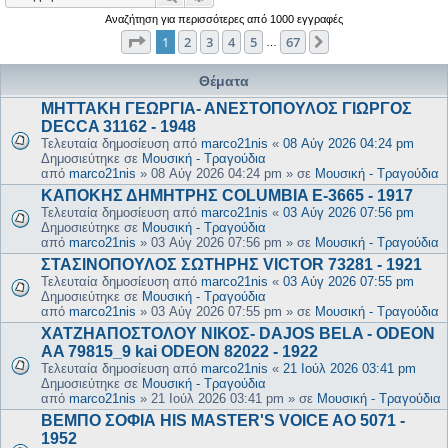
Αναζήτηση για περισσότερες από 1000 εγγραφές
Σελίδα
1
από
67
1
2
3
4
5
67
Επόμενη
…
Θέματα
ΜΗΤΤΑΚΗ ΓΕΩΡΓΙΑ- ΑΝΕΣΤΟΠΟΥΛΟΣ ΓΙΩΡΓΟΣ
DECCA 31162 - 1948
Τελευταία δημοσίευση από
marco21nis
«
08 Αύγ 2026 04:24 pm
Δημοσιεύτηκε σε
Μουσική - Τραγούδια
από
marco21nis
»
08 Αύγ 2026 04:24 pm
» σε
Μουσική - Τραγούδια
ΚΑΠΟΚΗΣ ΔΗΜΗΤΡΗΣ COLUMBIA E-3665 - 1917
Τελευταία δημοσίευση από
marco21nis
«
03 Αύγ 2026 07:56 pm
Δημοσιεύτηκε σε
Μουσική - Τραγούδια
από
marco21nis
»
03 Αύγ 2026 07:56 pm
» σε
Μουσική - Τραγούδια
ΣΤΑΣΙΝΟΠΟΥΛΟΣ ΣΩΤΗΡΗΣ VICTOR 73281 - 1921
Τελευταία δημοσίευση από
marco21nis
«
03 Αύγ 2026 07:55 pm
Δημοσιεύτηκε σε
Μουσική - Τραγούδια
από
marco21nis
»
03 Αύγ 2026 07:55 pm
» σε
Μουσική - Τραγούδια
ΧΑΤΖΗΑΠΟΣΤΟΛΟΥ ΝΙΚΟΣ- DAJOS BELA - ODEON
AA 79815_9 kai ODEON 82022 - 1922
Τελευταία δημοσίευση από
marco21nis
«
21 Ιούλ 2026 03:41 pm
Δημοσιεύτηκε σε
Μουσική - Τραγούδια
από
marco21nis
»
21 Ιούλ 2026 03:41 pm
» σε
Μουσική - Τραγούδια
ΒΕΜΠΟ ΣΟΦΙΑ HIS MASTER'S VOICE AO 5071 -
1952