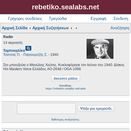
rebetiko.sealabs.net
Γρήγορες συνδέσεις
Τραγούδια
Εγγραφή
Σύνδεση
Αρχική Σελίδα
Αρχική Συζητήσεων
Αναζήτηση
Radio
14 ακροατές
pageview
Τομπουρλίκα
Τούντας Π.
-
Παγιουμτζής Σ.
- 1940
Στο μπουζούκι ο Μανώλης Χιώτης. Κυκλοφόρησε τον Ιούνιο του 1940. Δίσκος
His Masters Voice Ελλάδος AO-2648 / OGA-1066
Απευθείας:
https://rebetiko.sealabs.net/radio
Βαθύτερες αναζητήσεις;