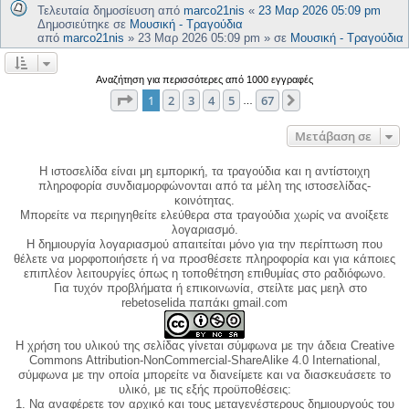
Τελευταία δημοσίευση από
marco21nis
«
23 Μαρ 2026 05:09 pm
Δημοσιεύτηκε σε
Μουσική - Τραγούδια
από
marco21nis
»
23 Μαρ 2026 05:09 pm
» σε
Μουσική - Τραγούδια
Αναζήτηση για περισσότερες από 1000 εγγραφές
Σελίδα
1
από
67
1
2
3
4
5
67
Επόμενη
…
Μετάβαση σε
Η ιστοσελίδα είναι μη εμπορική, τα τραγούδια και η αντίστοιχη
πληροφορία συνδιαμορφώνονται από τα μέλη της ιστοσελίδας-
κοινότητας.
Μπορείτε να περιηγηθείτε ελεύθερα στα τραγούδια χωρίς να ανοίξετε
λογαριασμό.
Η δημιουργία λογαριασμού απαιτείται μόνο για την περίπτωση που
θέλετε να μορφοποιήσετε ή να προσθέσετε πληροφορία και για κάποιες
επιπλέον λειτουργίες όπως η τοποθέτηση επιθυμίας στο ραδιόφωνο.
Για τυχόν προβλήματα ή επικοινωνία, στείλτε μας μεηλ στο
rebetoselida παπάκι gmail.com
Η χρήση του υλικού της σελίδας γίνεται σύμφωνα με την άδεια Creative
Commons Attribution-NonCommercial-ShareAlike 4.0 International,
σύμφωνα με την οποία μπορείτε να διανείμετε και να διασκευάσετε το
υλικό, με τις εξής προϋποθέσεις:
1. Να αναφέρετε τον αρχικό και τους μεταγενέστερους δημιουργούς του