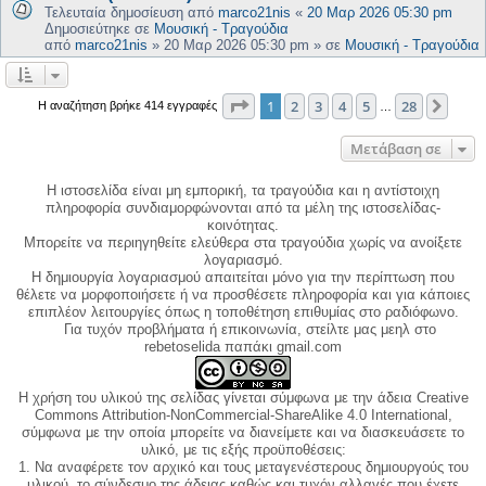
Τελευταία δημοσίευση από
marco21nis
«
20 Μαρ 2026 05:30 pm
Δημοσιεύτηκε σε
Μουσική - Τραγούδια
από
marco21nis
»
20 Μαρ 2026 05:30 pm
» σε
Μουσική - Τραγούδια
Σελίδα
1
από
28
1
2
3
4
5
28
Επόμ
Η αναζήτηση βρήκε 414 εγγραφές
…
Μετάβαση σε
Η ιστοσελίδα είναι μη εμπορική, τα τραγούδια και η αντίστοιχη
πληροφορία συνδιαμορφώνονται από τα μέλη της ιστοσελίδας-
κοινότητας.
Μπορείτε να περιηγηθείτε ελεύθερα στα τραγούδια χωρίς να ανοίξετε
λογαριασμό.
Η δημιουργία λογαριασμού απαιτείται μόνο για την περίπτωση που
θέλετε να μορφοποιήσετε ή να προσθέσετε πληροφορία και για κάποιες
επιπλέον λειτουργίες όπως η τοποθέτηση επιθυμίας στο ραδιόφωνο.
Για τυχόν προβλήματα ή επικοινωνία, στείλτε μας μεηλ στο
rebetoselida παπάκι gmail.com
Η χρήση του υλικού της σελίδας γίνεται σύμφωνα με την άδεια Creative
Commons Attribution-NonCommercial-ShareAlike 4.0 International,
σύμφωνα με την οποία μπορείτε να διανείμετε και να διασκευάσετε το
υλικό, με τις εξής προϋποθέσεις:
1. Να αναφέρετε τον αρχικό και τους μεταγενέστερους δημιουργούς του
υλικού, το σύνδεσμο της άδειας καθώς και τυχόν αλλαγές που έχετε