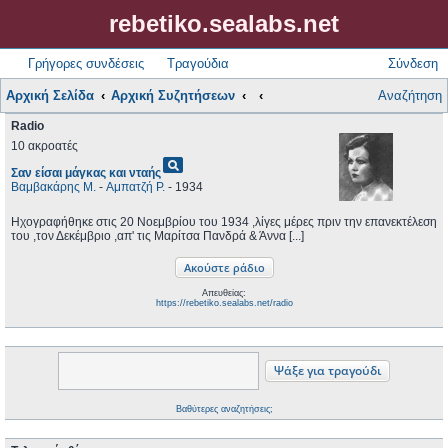
rebetiko.sealabs.net
Γρήγορες συνδέσεις
Τραγούδια
Σύνδεση
Αρχική Σελίδα
Αρχική Συζητήσεων
Αναζήτηση
Radio
10 ακροατές
pageview
Σαν είσαι μάγκας και νταής
Βαμβακάρης Μ.
-
Αμπατζή Ρ.
- 1934
Ηχογραφήθηκε στις 20 Νοεμβρίου του 1934 ,λίγες μέρες πριν την επανεκτέλεση
του ,τον Δεκέμβριο ,απ' τις Μαρίτσα Πανδρά & Άννα [...]
Απευθείας:
https://rebetiko.sealabs.net/radio
Βαθύτερες αναζητήσεις;