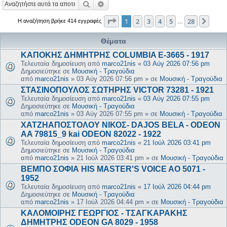
Αναζήτηση
Ειδική αναζήτηση
Σελίδα
1
από
28
1
2
3
4
5
28
Επόμ
Η αναζήτηση βρήκε 414 εγγραφές
…
Θέματα
ΚΑΠΟΚΗΣ ΔΗΜΗΤΡΗΣ COLUMBIA E-3665 - 1917
Τελευταία δημοσίευση από
marco21nis
«
03 Αύγ 2026 07:56 pm
Δημοσιεύτηκε σε
Μουσική - Τραγούδια
από
marco21nis
»
03 Αύγ 2026 07:56 pm
» σε
Μουσική - Τραγούδια
ΣΤΑΣΙΝΟΠΟΥΛΟΣ ΣΩΤΗΡΗΣ VICTOR 73281 - 1921
Τελευταία δημοσίευση από
marco21nis
«
03 Αύγ 2026 07:55 pm
Δημοσιεύτηκε σε
Μουσική - Τραγούδια
από
marco21nis
»
03 Αύγ 2026 07:55 pm
» σε
Μουσική - Τραγούδια
ΧΑΤΖΗΑΠΟΣΤΟΛΟΥ ΝΙΚΟΣ- DAJOS BELA - ODEON
AA 79815_9 kai ODEON 82022 - 1922
Τελευταία δημοσίευση από
marco21nis
«
21 Ιούλ 2026 03:41 pm
Δημοσιεύτηκε σε
Μουσική - Τραγούδια
από
marco21nis
»
21 Ιούλ 2026 03:41 pm
» σε
Μουσική - Τραγούδια
ΒΕΜΠΟ ΣΟΦΙΑ HIS MASTER'S VOICE AO 5071 -
1952
Τελευταία δημοσίευση από
marco21nis
«
17 Ιούλ 2026 04:44 pm
Δημοσιεύτηκε σε
Μουσική - Τραγούδια
από
marco21nis
»
17 Ιούλ 2026 04:44 pm
» σε
Μουσική - Τραγούδια
ΚΑΛΟΜΟΙΡΗΣ ΓΕΩΡΓΙΟΣ - ΤΣΑΓΚΑΡΑΚΗΣ
ΔΗΜΗΤΡΗΣ ODEON GA 8029 - 1958