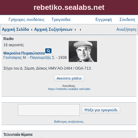
rebetiko.sealabs.net
Γρήγορες συνδέσεις
Τραγούδια
Εγγραφή
Σύνδεση
Αρχική Σελίδα
Αρχική Συζητήσεων
Αναζήτηση
Radio
16 ακροατές
pageview
Μικρούλα Πειραιώτισσα
Γενίτσαρης Μ.
-
Παγιουμτζής Σ.
- 1938
Στίχοι του Δ. Σέμση. Δίσκος HMV AO-2464 / OGA-713.
Απευθείας:
https://rebetiko.sealabs.net/radio
Βαθύτερες αναζητήσεις;
Τελευταία θέματα