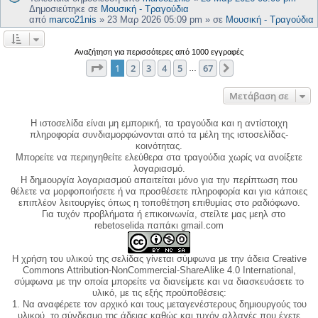
Δημοσιεύτηκε σε
Μουσική - Τραγούδια
από
marco21nis
»
23 Μαρ 2026 05:09 pm
» σε
Μουσική - Τραγούδια
Αναζήτηση για περισσότερες από 1000 εγγραφές
Σελίδα
1
από
67
1
2
3
4
5
67
Επόμενη
…
Μετάβαση σε
Η ιστοσελίδα είναι μη εμπορική, τα τραγούδια και η αντίστοιχη
πληροφορία συνδιαμορφώνονται από τα μέλη της ιστοσελίδας-
κοινότητας.
Μπορείτε να περιηγηθείτε ελεύθερα στα τραγούδια χωρίς να ανοίξετε
λογαριασμό.
Η δημιουργία λογαριασμού απαιτείται μόνο για την περίπτωση που
θέλετε να μορφοποιήσετε ή να προσθέσετε πληροφορία και για κάποιες
επιπλέον λειτουργίες όπως η τοποθέτηση επιθυμίας στο ραδιόφωνο.
Για τυχόν προβλήματα ή επικοινωνία, στείλτε μας μεηλ στο
rebetoselida παπάκι gmail.com
Η χρήση του υλικού της σελίδας γίνεται σύμφωνα με την άδεια Creative
Commons Attribution-NonCommercial-ShareAlike 4.0 International,
σύμφωνα με την οποία μπορείτε να διανείμετε και να διασκευάσετε το
υλικό, με τις εξής προϋποθέσεις:
1. Να αναφέρετε τον αρχικό και τους μεταγενέστερους δημιουργούς του
υλικού, το σύνδεσμο της άδειας καθώς και τυχόν αλλαγές που έχετε