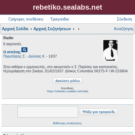
rebetiko.sealabs.net
Γρήγορες συνδέσεις
Τραγούδια
Σύνδεση
Αρχική Σελίδα
Αρχική Συζητήσεων
Αναζήτηση
Radio
6 ακροατές
pageview
Ο ιππότης
Περιστέρης Σ.
-
Δούσας Κ.
- 1937
Στην κιθάρα ο ερμηνευτής, στο ακορντεόν ο Σ. Παρίσης και καστανιέτες.
Ηχογράφηση στο Σικάγο, 01/02/1937. Δίσκος Columbia 56375-F / W-233804.
Απευθείας:
https://rebetiko.sealabs.net/radio
Βαθύτερες αναζητήσεις;