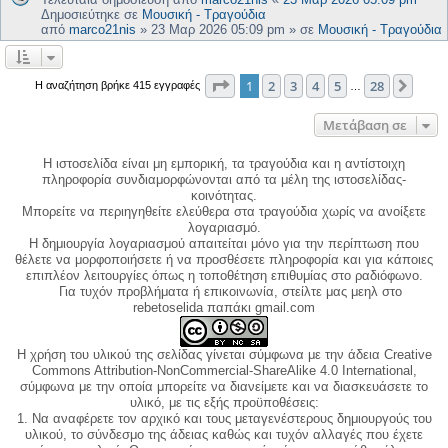
Δημοσιεύτηκε σε
Μουσική - Τραγούδια
από
marco21nis
»
23 Μαρ 2026 05:09 pm
» σε
Μουσική - Τραγούδια
Σελίδα
1
από
28
1
2
3
4
5
28
Επόμ
Η αναζήτηση βρήκε 415 εγγραφές
…
Μετάβαση σε
Η ιστοσελίδα είναι μη εμπορική, τα τραγούδια και η αντίστοιχη
πληροφορία συνδιαμορφώνονται από τα μέλη της ιστοσελίδας-
κοινότητας.
Μπορείτε να περιηγηθείτε ελεύθερα στα τραγούδια χωρίς να ανοίξετε
λογαριασμό.
Η δημιουργία λογαριασμού απαιτείται μόνο για την περίπτωση που
θέλετε να μορφοποιήσετε ή να προσθέσετε πληροφορία και για κάποιες
επιπλέον λειτουργίες όπως η τοποθέτηση επιθυμίας στο ραδιόφωνο.
Για τυχόν προβλήματα ή επικοινωνία, στείλτε μας μεηλ στο
rebetoselida παπάκι gmail.com
Η χρήση του υλικού της σελίδας γίνεται σύμφωνα με την άδεια Creative
Commons Attribution-NonCommercial-ShareAlike 4.0 International,
σύμφωνα με την οποία μπορείτε να διανείμετε και να διασκευάσετε το
υλικό, με τις εξής προϋποθέσεις:
1. Να αναφέρετε τον αρχικό και τους μεταγενέστερους δημιουργούς του
υλικού, το σύνδεσμο της άδειας καθώς και τυχόν αλλαγές που έχετε