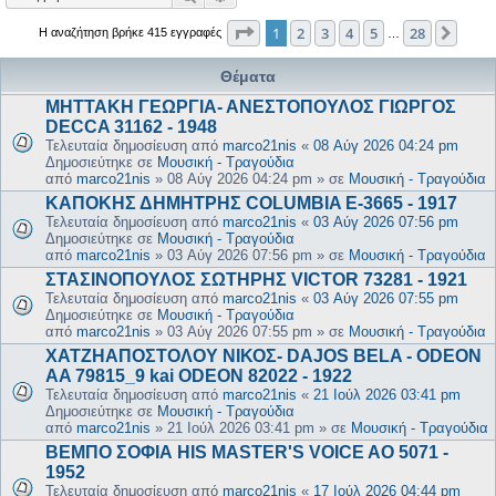
Σελίδα
1
από
28
1
2
3
4
5
28
Επόμ
Η αναζήτηση βρήκε 415 εγγραφές
…
Θέματα
ΜΗΤΤΑΚΗ ΓΕΩΡΓΙΑ- ΑΝΕΣΤΟΠΟΥΛΟΣ ΓΙΩΡΓΟΣ
DECCA 31162 - 1948
Τελευταία δημοσίευση από
marco21nis
«
08 Αύγ 2026 04:24 pm
Δημοσιεύτηκε σε
Μουσική - Τραγούδια
από
marco21nis
»
08 Αύγ 2026 04:24 pm
» σε
Μουσική - Τραγούδια
ΚΑΠΟΚΗΣ ΔΗΜΗΤΡΗΣ COLUMBIA E-3665 - 1917
Τελευταία δημοσίευση από
marco21nis
«
03 Αύγ 2026 07:56 pm
Δημοσιεύτηκε σε
Μουσική - Τραγούδια
από
marco21nis
»
03 Αύγ 2026 07:56 pm
» σε
Μουσική - Τραγούδια
ΣΤΑΣΙΝΟΠΟΥΛΟΣ ΣΩΤΗΡΗΣ VICTOR 73281 - 1921
Τελευταία δημοσίευση από
marco21nis
«
03 Αύγ 2026 07:55 pm
Δημοσιεύτηκε σε
Μουσική - Τραγούδια
από
marco21nis
»
03 Αύγ 2026 07:55 pm
» σε
Μουσική - Τραγούδια
ΧΑΤΖΗΑΠΟΣΤΟΛΟΥ ΝΙΚΟΣ- DAJOS BELA - ODEON
AA 79815_9 kai ODEON 82022 - 1922
Τελευταία δημοσίευση από
marco21nis
«
21 Ιούλ 2026 03:41 pm
Δημοσιεύτηκε σε
Μουσική - Τραγούδια
από
marco21nis
»
21 Ιούλ 2026 03:41 pm
» σε
Μουσική - Τραγούδια
ΒΕΜΠΟ ΣΟΦΙΑ HIS MASTER'S VOICE AO 5071 -
1952
Τελευταία δημοσίευση από
marco21nis
«
17 Ιούλ 2026 04:44 pm