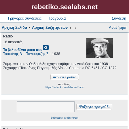
rebetiko.sealabs.net
Γρήγορες συνδέσεις
Τραγούδια
Σύνδεση
Αρχική Σελίδα
Αρχική Συζητήσεων
Αναζήτηση
Radio
18 ακροατές
pageview
Τα βελουδένια μάτια σου
Τσιτσάνης Β.
-
Παγιουμτζής Σ.
- 1938
Σύμφωνα με τον Ορδουλίδη ηχογραφήθηκε τον Δεκέμβριο του 1938.
Στιχουργοί Τσιτσάνης-Παγιουμτζής Δίσκος Columbia DG-6451 / CG-1872.
Απευθείας:
https://rebetiko.sealabs.net/radio
Βαθύτερες αναζητήσεις;