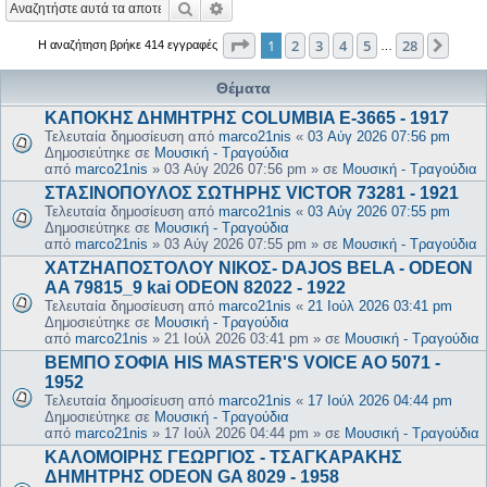
Αναζήτηση
Ειδική αναζήτηση
Σελίδα
1
από
28
1
2
3
4
5
28
Επόμ
Η αναζήτηση βρήκε 414 εγγραφές
…
Θέματα
ΚΑΠΟΚΗΣ ΔΗΜΗΤΡΗΣ COLUMBIA E-3665 - 1917
Τελευταία δημοσίευση από
marco21nis
«
03 Αύγ 2026 07:56 pm
Δημοσιεύτηκε σε
Μουσική - Τραγούδια
από
marco21nis
»
03 Αύγ 2026 07:56 pm
» σε
Μουσική - Τραγούδια
ΣΤΑΣΙΝΟΠΟΥΛΟΣ ΣΩΤΗΡΗΣ VICTOR 73281 - 1921
Τελευταία δημοσίευση από
marco21nis
«
03 Αύγ 2026 07:55 pm
Δημοσιεύτηκε σε
Μουσική - Τραγούδια
από
marco21nis
»
03 Αύγ 2026 07:55 pm
» σε
Μουσική - Τραγούδια
ΧΑΤΖΗΑΠΟΣΤΟΛΟΥ ΝΙΚΟΣ- DAJOS BELA - ODEON
AA 79815_9 kai ODEON 82022 - 1922
Τελευταία δημοσίευση από
marco21nis
«
21 Ιούλ 2026 03:41 pm
Δημοσιεύτηκε σε
Μουσική - Τραγούδια
από
marco21nis
»
21 Ιούλ 2026 03:41 pm
» σε
Μουσική - Τραγούδια
ΒΕΜΠΟ ΣΟΦΙΑ HIS MASTER'S VOICE AO 5071 -
1952
Τελευταία δημοσίευση από
marco21nis
«
17 Ιούλ 2026 04:44 pm
Δημοσιεύτηκε σε
Μουσική - Τραγούδια
από
marco21nis
»
17 Ιούλ 2026 04:44 pm
» σε
Μουσική - Τραγούδια
ΚΑΛΟΜΟΙΡΗΣ ΓΕΩΡΓΙΟΣ - ΤΣΑΓΚΑΡΑΚΗΣ
ΔΗΜΗΤΡΗΣ ODEON GA 8029 - 1958