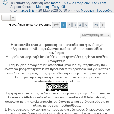
Τελευταία δημοσίευση από
marco21nis
«
20 Μαρ 2026 05:30 pm
Δημοσιεύτηκε σε
Μουσική - Τραγούδια
από
marco21nis
»
20 Μαρ 2026 05:30 pm
» σε
Μουσική - Τραγούδια
Σελίδα
1
από
28
1
2
3
4
5
28
Επόμ
Η αναζήτηση βρήκε 414 εγγραφές
…
Μετάβαση σε
Η ιστοσελίδα είναι μη εμπορική, τα τραγούδια και η αντίστοιχη
πληροφορία συνδιαμορφώνονται από τα μέλη της ιστοσελίδας-
κοινότητας.
Μπορείτε να περιηγηθείτε ελεύθερα στα τραγούδια χωρίς να ανοίξετε
λογαριασμό.
Η δημιουργία λογαριασμού απαιτείται μόνο για την περίπτωση που
θέλετε να μορφοποιήσετε ή να προσθέσετε πληροφορία και για κάποιες
επιπλέον λειτουργίες όπως η τοποθέτηση επιθυμίας στο ραδιόφωνο.
Για τυχόν προβλήματα ή επικοινωνία, στείλτε μας μεηλ στο
rebetoselida παπάκι gmail.com
Η χρήση του υλικού της σελίδας γίνεται σύμφωνα με την άδεια Creative
Commons Attribution-NonCommercial-ShareAlike 4.0 International,
σύμφωνα με την οποία μπορείτε να διανείμετε και να διασκευάσετε το
υλικό, με τις εξής προϋποθέσεις:
1. Να αναφέρετε τον αρχικό και τους μεταγενέστερους δημιουργούς του
υλικού, το σύνδεσμο της άδειας καθώς και τυχόν αλλαγές που έχετε