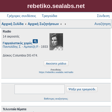
rebetiko.sealabs.net
Γρήγορες συνδέσεις
Τραγούδια
Σύνδεση
Αρχική Σελίδα
Αρχική Συζητήσεων
Αναζήτηση
Radio
14 ακροατές
pageview
Γαργαλιστικός χορός
Παντελίδης Σ.
-
Αμπατζή Ρ.
- 1933
Δίσκος Columbia DG 474.
Απευθείας:
https://rebetiko.sealabs.net/radio
Βαθύτερες αναζητήσεις;
Τελευταία θέματα