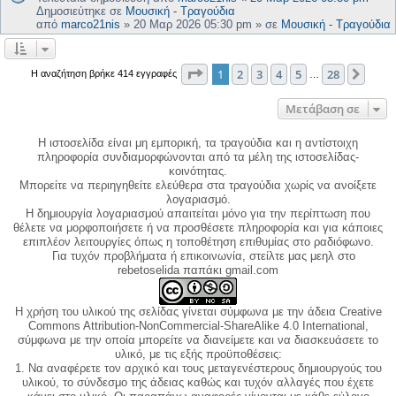
Δημοσιεύτηκε σε
Μουσική - Τραγούδια
από
marco21nis
»
20 Μαρ 2026 05:30 pm
» σε
Μουσική - Τραγούδια
Σελίδα
1
από
28
1
2
3
4
5
28
Επόμ
Η αναζήτηση βρήκε 414 εγγραφές
…
Μετάβαση σε
Η ιστοσελίδα είναι μη εμπορική, τα τραγούδια και η αντίστοιχη
πληροφορία συνδιαμορφώνονται από τα μέλη της ιστοσελίδας-
κοινότητας.
Μπορείτε να περιηγηθείτε ελεύθερα στα τραγούδια χωρίς να ανοίξετε
λογαριασμό.
Η δημιουργία λογαριασμού απαιτείται μόνο για την περίπτωση που
θέλετε να μορφοποιήσετε ή να προσθέσετε πληροφορία και για κάποιες
επιπλέον λειτουργίες όπως η τοποθέτηση επιθυμίας στο ραδιόφωνο.
Για τυχόν προβλήματα ή επικοινωνία, στείλτε μας μεηλ στο
rebetoselida παπάκι gmail.com
Η χρήση του υλικού της σελίδας γίνεται σύμφωνα με την άδεια Creative
Commons Attribution-NonCommercial-ShareAlike 4.0 International,
σύμφωνα με την οποία μπορείτε να διανείμετε και να διασκευάσετε το
υλικό, με τις εξής προϋποθέσεις:
1. Να αναφέρετε τον αρχικό και τους μεταγενέστερους δημιουργούς του
υλικού, το σύνδεσμο της άδειας καθώς και τυχόν αλλαγές που έχετε