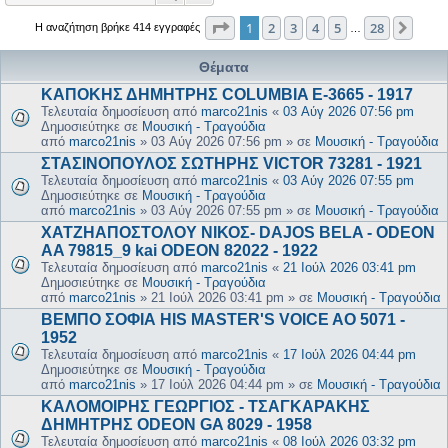
Σελίδα
1
από
28
1
2
3
4
5
28
Επόμ
Η αναζήτηση βρήκε 414 εγγραφές
…
Θέματα
ΚΑΠΟΚΗΣ ΔΗΜΗΤΡΗΣ COLUMBIA E-3665 - 1917
Τελευταία δημοσίευση από
marco21nis
«
03 Αύγ 2026 07:56 pm
Δημοσιεύτηκε σε
Μουσική - Τραγούδια
από
marco21nis
»
03 Αύγ 2026 07:56 pm
» σε
Μουσική - Τραγούδια
ΣΤΑΣΙΝΟΠΟΥΛΟΣ ΣΩΤΗΡΗΣ VICTOR 73281 - 1921
Τελευταία δημοσίευση από
marco21nis
«
03 Αύγ 2026 07:55 pm
Δημοσιεύτηκε σε
Μουσική - Τραγούδια
από
marco21nis
»
03 Αύγ 2026 07:55 pm
» σε
Μουσική - Τραγούδια
ΧΑΤΖΗΑΠΟΣΤΟΛΟΥ ΝΙΚΟΣ- DAJOS BELA - ODEON
AA 79815_9 kai ODEON 82022 - 1922
Τελευταία δημοσίευση από
marco21nis
«
21 Ιούλ 2026 03:41 pm
Δημοσιεύτηκε σε
Μουσική - Τραγούδια
από
marco21nis
»
21 Ιούλ 2026 03:41 pm
» σε
Μουσική - Τραγούδια
ΒΕΜΠΟ ΣΟΦΙΑ HIS MASTER'S VOICE AO 5071 -
1952
Τελευταία δημοσίευση από
marco21nis
«
17 Ιούλ 2026 04:44 pm
Δημοσιεύτηκε σε
Μουσική - Τραγούδια
από
marco21nis
»
17 Ιούλ 2026 04:44 pm
» σε
Μουσική - Τραγούδια
ΚΑΛΟΜΟΙΡΗΣ ΓΕΩΡΓΙΟΣ - ΤΣΑΓΚΑΡΑΚΗΣ
ΔΗΜΗΤΡΗΣ ODEON GA 8029 - 1958
Τελευταία δημοσίευση από
marco21nis
«
08 Ιούλ 2026 03:32 pm