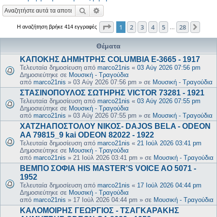
Αναζήτηση
Ειδική αναζήτηση
Σελίδα
1
από
28
1
2
3
4
5
28
Επόμ
Η αναζήτηση βρήκε 414 εγγραφές
…
Θέματα
ΚΑΠΟΚΗΣ ΔΗΜΗΤΡΗΣ COLUMBIA E-3665 - 1917
Τελευταία δημοσίευση από
marco21nis
«
03 Αύγ 2026 07:56 pm
Δημοσιεύτηκε σε
Μουσική - Τραγούδια
από
marco21nis
»
03 Αύγ 2026 07:56 pm
» σε
Μουσική - Τραγούδια
ΣΤΑΣΙΝΟΠΟΥΛΟΣ ΣΩΤΗΡΗΣ VICTOR 73281 - 1921
Τελευταία δημοσίευση από
marco21nis
«
03 Αύγ 2026 07:55 pm
Δημοσιεύτηκε σε
Μουσική - Τραγούδια
από
marco21nis
»
03 Αύγ 2026 07:55 pm
» σε
Μουσική - Τραγούδια
ΧΑΤΖΗΑΠΟΣΤΟΛΟΥ ΝΙΚΟΣ- DAJOS BELA - ODEON
AA 79815_9 kai ODEON 82022 - 1922
Τελευταία δημοσίευση από
marco21nis
«
21 Ιούλ 2026 03:41 pm
Δημοσιεύτηκε σε
Μουσική - Τραγούδια
από
marco21nis
»
21 Ιούλ 2026 03:41 pm
» σε
Μουσική - Τραγούδια
ΒΕΜΠΟ ΣΟΦΙΑ HIS MASTER'S VOICE AO 5071 -
1952
Τελευταία δημοσίευση από
marco21nis
«
17 Ιούλ 2026 04:44 pm
Δημοσιεύτηκε σε
Μουσική - Τραγούδια
από
marco21nis
»
17 Ιούλ 2026 04:44 pm
» σε
Μουσική - Τραγούδια
ΚΑΛΟΜΟΙΡΗΣ ΓΕΩΡΓΙΟΣ - ΤΣΑΓΚΑΡΑΚΗΣ