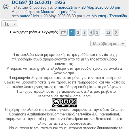
DCG97 (D.G.6201) - 1936
Τελευταία δημοσίευση από
marco21nis
«
20 Μαρ 2026 05:30 pm
Δημοσιεύτηκε σε
Μουσική - Τραγούδια
από
marco21nis
»
20 Μαρ 2026 05:30 pm
» σε
Μουσική - Τραγούδια
Σελίδα
1
από
28
1
2
3
4
5
28
Επόμ
Η αναζήτηση βρήκε 414 εγγραφές
…
Μετάβαση σε
Η ιστοσελίδα είναι μη εμπορική, τα τραγούδια και η αντίστοιχη
πληροφορία συνδιαμορφώνονται από τα μέλη της ιστοσελίδας-
κοινότητας.
Μπορείτε να περιηγηθείτε ελεύθερα στα τραγούδια χωρίς να ανοίξετε
λογαριασμό.
Η δημιουργία λογαριασμού απαιτείται μόνο για την περίπτωση που
θέλετε να μορφοποιήσετε ή να προσθέσετε πληροφορία και για κάποιες
επιπλέον λειτουργίες όπως η τοποθέτηση επιθυμίας στο ραδιόφωνο.
Για τυχόν προβλήματα ή επικοινωνία, στείλτε μας μεηλ στο
rebetoselida παπάκι gmail.com
Η χρήση του υλικού της σελίδας γίνεται σύμφωνα με την άδεια Creative
Commons Attribution-NonCommercial-ShareAlike 4.0 International,
σύμφωνα με την οποία μπορείτε να διανείμετε και να διασκευάσετε το
υλικό, με τις εξής προϋποθέσεις:
1. Να αναφέρετε τον αρχικό και τους μεταγενέστερους δημιουργούς του