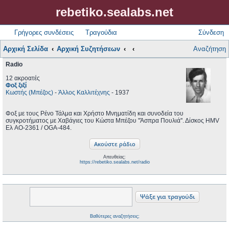
rebetiko.sealabs.net
Γρήγορες συνδέσεις
Τραγούδια
Σύνδεση
Αρχική Σελίδα
Αρχική Συζητήσεων
Αναζήτηση
Radio
12 ακροατές
Φοξ ξιξί
Κωστής (Μπέζος)
-
Άλλος Καλλιτέχνης
- 1937
Φοξ με τους Ρένο Τάλμα και Χρήστο Μνηματίδη και συνοδεία του
συγκροτήματος με Χαβάγιες του Κώστα Μπέζου ''Άσπρα Πουλιά''. Δίσκος HMV
Ελ AO-2361 / OGA-484.
Απευθείας:
https://rebetiko.sealabs.net/radio
Βαθύτερες αναζητήσεις;