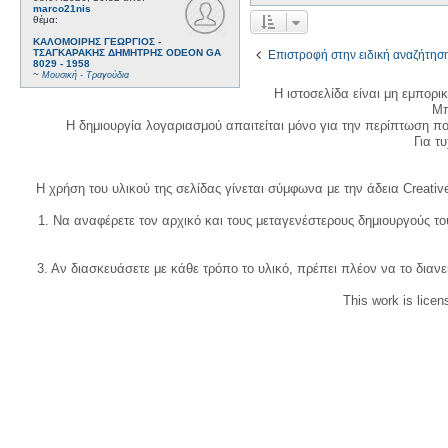
marco21nis
θέμα:
ΚΑΛΟΜΟΙΡΗΣ ΓΕΩΡΓΙΟΣ -
ΤΣΑΓΚΑΡΑΚΗΣ ΔΗΜΗΤΡΗΣ ODEON GA
Επιστροφή στην ειδική αναζήτησ
8029 - 1958
~
Μουσική - Τραγούδια
Η ιστοσελίδα είναι μη εμπορι
Μπ
Η δημιουργία λογαριασμού απαιτείται μόνο για την περίπτωση π
Για τυχ
Η χρήση του υλικού της σελίδας γίνεται σύμφωνα με την άδεια Creativ
1. Να αναφέρετε τον αρχικό και τους μεταγενέστερους δημιουργούς τ
3. Αν διασκευάσετε με κάθε τρόπο το υλικό, πρέπει πλέον να το διανε
This work is lice