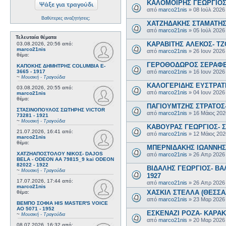
ΚΑΛΟΜΟΙΡΗΣ ΓΕΩΡΓΙΟΣ 
από
marco21nis
»
08 Ιούλ 2026
Βαθύτερες αναζητήσεις;
ΧΑΤΖΗΔΑΚΗΣ ΣΤΑΜΑΤΗΣ-
από
marco21nis
»
05 Ιούλ 2026
Τελευταία θέματα
ΚΑΡΑΒΙΤΗΣ ΑΛΕΚΟΣ- ΤΖΟ
03.08.2026, 20:56
από:
marco21nis
από
marco21nis
»
26 Ιουν 2026
θέμα:
ΓΕΡΟΘΟΔΩΡΟΣ ΣΕΡΑΦΕΙΜ
ΚΑΠΟΚΗΣ ΔΗΜΗΤΡΗΣ COLUMBIA E-
από
marco21nis
»
16 Ιουν 2026
3665 - 1917
~
Μουσική - Τραγούδια
ΚΑΛΟΓΕΡΙΔΗΣ ΕΥΣΤΡΑΤΙ
03.08.2026, 20:55
από:
από
marco21nis
»
04 Ιουν 2026
marco21nis
θέμα:
ΠΑΓΙΟΥΜΤΖΗΣ ΣΤΡΑΤΟΣ- 
ΣΤΑΣΙΝΟΠΟΥΛΟΣ ΣΩΤΗΡΗΣ VICTOR
από
marco21nis
»
16 Μάιος 202
73281 - 1921
~
Μουσική - Τραγούδια
ΚΑΒΟΥΡΑΣ ΓΕΩΡΓΙΟΣ- Σ
21.07.2026, 16:41
από:
από
marco21nis
»
12 Μάιος 202
marco21nis
θέμα:
ΜΠΕΡΝΙΔΑΚΗΣ ΙΩΑΝΝΗΣ-
ΧΑΤΖΗΑΠΟΣΤΟΛΟΥ ΝΙΚΟΣ- DAJOS
από
marco21nis
»
26 Απρ 2026
BELA - ODEON AA 79815_9 kai ODEON
82022 - 1922
ΒΙΔΑΛΗΣ ΓΕΩΡΓΙΟΣ- ΒΑΛ
~
Μουσική - Τραγούδια
1927
17.07.2026, 17:44
από:
από
marco21nis
»
26 Απρ 2026
marco21nis
ΧΑΣΚΙΛ ΣΤΕΛΛΑ (ΘΕΣΣΑΛ
θέμα:
από
marco21nis
»
23 Μαρ 2026
ΒΕΜΠΟ ΣΟΦΙΑ HIS MASTER'S VOICE
AO 5071 - 1952
ΕΣΚΕΝΑΖΙ ΡΟΖΑ- ΚΑΡΑΚΩ
~
Μουσική - Τραγούδια
από
marco21nis
»
20 Μαρ 2026
08.07.2026, 16:32
από: