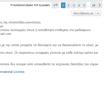
Σελίδα
1
από
28
1
2
3
4
5
28
Επ
Η αναζήτηση βρήκε 414 εγγραφές
…
Μετάβαση σε
η της ιστοσελίδας-κοινότητας.
μό.
ιπλέον λειτουργίες όπως η τοποθέτηση επιθυμίας στο ραδιόφωνο.
mail.com
με την οποία μπορείτε να διανείμετε και να διασκευάσετε το υλικό, με
 στο υλικό. Οι παραπάνω αναφορές γίνονται με κάθε εύλογο τρόπο και
ommons δεν αναιρεί ούτε υποκαθιστά τις ισχύουσες διατάξεις του νόμου
rnational License
.