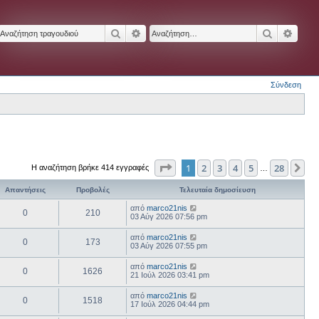
Αναζήτηση
Ειδική αναζήτηση
Αναζήτησ
Ειδικ
Σύνδεση
Σελίδα
1
από
28
1
2
3
4
5
28
Επ
Η αναζήτηση βρήκε 414 εγγραφές
…
Απαντήσεις
Προβολές
Τελευταία δημοσίευση
από
marco21nis
0
210
03 Αύγ 2026 07:56 pm
από
marco21nis
0
173
03 Αύγ 2026 07:55 pm
από
marco21nis
0
1626
21 Ιούλ 2026 03:41 pm
από
marco21nis
0
1518
17 Ιούλ 2026 04:44 pm