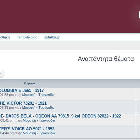
ιοθήκη
rembetiko.gr
aptaliko.gr
Αναπάντητα θέματα
ζήτηση
Ειδική αναζήτηση
Θέματα
UMBIA E-3665 - 1917
 07:56 pm
» σε
Μουσική - Τραγούδια
 VICTOR 73281 - 1921
 07:55 pm
» σε
Μουσική - Τραγούδια
 DAJOS BELA - ODEON AA 79815_9 kai ODEON 82022 - 1922
 03:41 pm
» σε
Μουσική - Τραγούδια
R'S VOICE AO 5071 - 1952
 04:44 pm
» σε
Μουσική - Τραγούδια