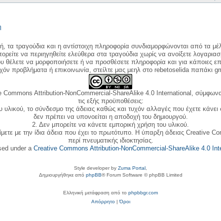
η
κή, τα τραγούδια και η αντίστοιχη πληροφορία συνδιαμορφώνονται από τα μέλ
ορείτε να περιηγηθείτε ελεύθερα στα τραγούδια χωρίς να ανοίξετε λογαριασ
ου θέλετε να μορφοποιήσετε ή να προσθέσετε πληροφορία και για κάποιες επ
όν προβλήματα ή επικοινωνία, στείλτε μας μεηλ στο rebetoselida παπάκι g
e Commons Attribution-NonCommercial-ShareAlike 4.0 International, σύμφωνα 
τις εξής προϋποθέσεις:
ου υλικού, το σύνδεσμο της άδειας καθώς και τυχόν αλλαγές που έχετε κάνει
δεν πρέπει να υπονοείται η αποδοχή του δημιουργού.
2. Δεν μπορείτε να κάνετε εμπορική χρήση του υλικού.
ίμετε με την ίδια άδεια που έχει το πρωτότυπο. Η ύπαρξη άδειας Creative C
περί πνευματικής ιδιοκτησίας.
nsed under a
Creative Commons Attribution-NonCommercial-ShareAlike 4.0 Inte
Style developer by
Zuma Portal
,
Δημιουργήθηκε από
phpBB
® Forum Software © phpBB Limited
Ελληνική μετάφραση από το
phpbbgr.com
Απόρρητο
|
Όροι