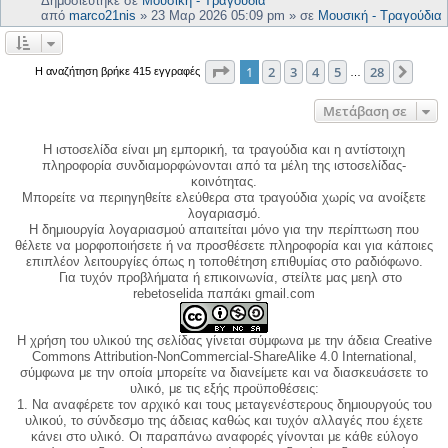
Δημοσιεύτηκε σε
Μουσική - Τραγούδια
από
marco21nis
»
23 Μαρ 2026 05:09 pm
» σε
Μουσική - Τραγούδια
Σελίδα
1
από
28
1
2
3
4
5
28
Επόμ
Η αναζήτηση βρήκε 415 εγγραφές
…
Μετάβαση σε
Η ιστοσελίδα είναι μη εμπορική, τα τραγούδια και η αντίστοιχη
πληροφορία συνδιαμορφώνονται από τα μέλη της ιστοσελίδας-
κοινότητας.
Μπορείτε να περιηγηθείτε ελεύθερα στα τραγούδια χωρίς να ανοίξετε
λογαριασμό.
Η δημιουργία λογαριασμού απαιτείται μόνο για την περίπτωση που
θέλετε να μορφοποιήσετε ή να προσθέσετε πληροφορία και για κάποιες
επιπλέον λειτουργίες όπως η τοποθέτηση επιθυμίας στο ραδιόφωνο.
Για τυχόν προβλήματα ή επικοινωνία, στείλτε μας μεηλ στο
rebetoselida παπάκι gmail.com
Η χρήση του υλικού της σελίδας γίνεται σύμφωνα με την άδεια Creative
Commons Attribution-NonCommercial-ShareAlike 4.0 International,
σύμφωνα με την οποία μπορείτε να διανείμετε και να διασκευάσετε το
υλικό, με τις εξής προϋποθέσεις:
1. Να αναφέρετε τον αρχικό και τους μεταγενέστερους δημιουργούς του
υλικού, το σύνδεσμο της άδειας καθώς και τυχόν αλλαγές που έχετε
κάνει στο υλικό. Οι παραπάνω αναφορές γίνονται με κάθε εύλογο