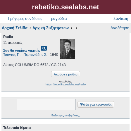
rebetiko.sealabs.net
Γρήγορες συνδέσεις
Τραγούδια
Σύνδεση
Αρχική Σελίδα
Αρχική Συζητήσεων
Αναζήτηση
Radio
11 ακροατές
pageview
Σαν θα γυρίσω νικητής
Τούντας Π.
-
Περπινιάδης Σ.
- 1940
Δίσκος COLUMBIA DG-6578 / CG-2143
Απευθείας:
https://rebetiko.sealabs.net/radio
Βαθύτερες αναζητήσεις;
Τελευταία θέματα