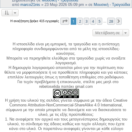
Δημοσιεύτηκε σε
Μουσική - Τραγούδια
από
marco21nis
»
23 Μαρ 2026 05:09 pm
» σε
Μουσική - Τραγούδια
Σελίδα
1
από
28
1
2
3
4
5
28
Επόμ
Η αναζήτηση βρήκε 415 εγγραφές
…
Μετάβαση σε
Η ιστοσελίδα είναι μη εμπορική, τα τραγούδια και η αντίστοιχη
πληροφορία συνδιαμορφώνονται από τα μέλη της ιστοσελίδας-
κοινότητας.
Μπορείτε να περιηγηθείτε ελεύθερα στα τραγούδια χωρίς να ανοίξετε
λογαριασμό.
Η δημιουργία λογαριασμού απαιτείται μόνο για την περίπτωση που
θέλετε να μορφοποιήσετε ή να προσθέσετε πληροφορία και για κάποιες
επιπλέον λειτουργίες όπως η τοποθέτηση επιθυμίας στο ραδιόφωνο.
Για τυχόν προβλήματα ή επικοινωνία, στείλτε μας μεηλ στο
rebetoselida παπάκι gmail.com
Η χρήση του υλικού της σελίδας γίνεται σύμφωνα με την άδεια Creative
Commons Attribution-NonCommercial-ShareAlike 4.0 International,
σύμφωνα με την οποία μπορείτε να διανείμετε και να διασκευάσετε το
υλικό, με τις εξής προϋποθέσεις:
1. Να αναφέρετε τον αρχικό και τους μεταγενέστερους δημιουργούς του
υλικού, το σύνδεσμο της άδειας καθώς και τυχόν αλλαγές που έχετε
κάνει στο υλικό. Οι παραπάνω αναφορές γίνονται με κάθε εύλογο