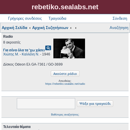
rebetiko.sealabs.net
Γρήγορες συνδέσεις
Τραγούδια
Σύνδεση
Αρχική Σελίδα
Αρχική Συζητήσεων
Αναζήτηση
Radio
8 ακροατές
pageview
Για σένα όλα τα 'χω χάσει
Χιώτης Μ.
-
Καλλέλη Ν.
- 1946
Δίσκος Odeon Ελ GA-7361 / GO-3699
Απευθείας:
https://rebetiko.sealabs.net/radio
Βαθύτερες αναζητήσεις;
Τελευταία θέματα