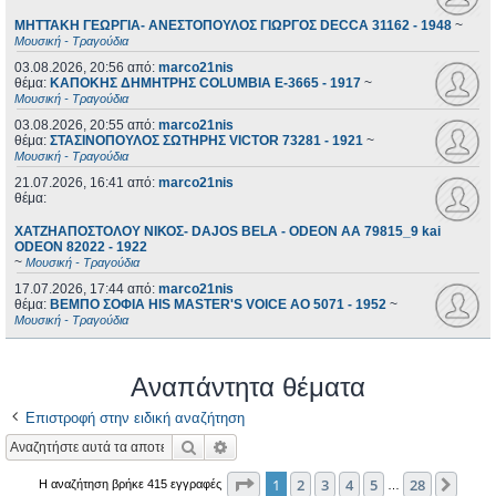
ΜΗΤΤΑΚΗ ΓΕΩΡΓΙΑ- ΑΝΕΣΤΟΠΟΥΛΟΣ ΓΙΩΡΓΟΣ DECCA 31162 - 1948
~
Μουσική - Τραγούδια
03.08.2026, 20:56
από:
marco21nis
θέμα:
ΚΑΠΟΚΗΣ ΔΗΜΗΤΡΗΣ COLUMBIA E-3665 - 1917
~
Μουσική - Τραγούδια
03.08.2026, 20:55
από:
marco21nis
θέμα:
ΣΤΑΣΙΝΟΠΟΥΛΟΣ ΣΩΤΗΡΗΣ VICTOR 73281 - 1921
~
Μουσική - Τραγούδια
21.07.2026, 16:41
από:
marco21nis
θέμα:
ΧΑΤΖΗΑΠΟΣΤΟΛΟΥ ΝΙΚΟΣ- DAJOS BELA - ODEON AA 79815_9 kai
ODEON 82022 - 1922
~
Μουσική - Τραγούδια
17.07.2026, 17:44
από:
marco21nis
θέμα:
ΒΕΜΠΟ ΣΟΦΙΑ HIS MASTER'S VOICE AO 5071 - 1952
~
Μουσική - Τραγούδια
Αναπάντητα θέματα
Επιστροφή στην ειδική αναζήτηση
Αναζήτηση
Ειδική αναζήτηση
Σελίδα
1
από
28
1
2
3
4
5
28
Επόμ
Η αναζήτηση βρήκε 415 εγγραφές
…