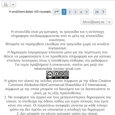
Σελίδα
1
από
28
1
2
3
4
5
28
Επόμ
Η αναζήτηση βρήκε 415 εγγραφές
…
Μετάβαση σε
Η ιστοσελίδα είναι μη εμπορική, τα τραγούδια και η αντίστοιχη
πληροφορία συνδιαμορφώνονται από τα μέλη της ιστοσελίδας-
κοινότητας.
Μπορείτε να περιηγηθείτε ελεύθερα στα τραγούδια χωρίς να ανοίξετε
λογαριασμό.
Η δημιουργία λογαριασμού απαιτείται μόνο για την περίπτωση που
θέλετε να μορφοποιήσετε ή να προσθέσετε πληροφορία και για κάποιες
επιπλέον λειτουργίες όπως η τοποθέτηση επιθυμίας στο ραδιόφωνο.
Για τυχόν προβλήματα ή επικοινωνία, στείλτε μας μεηλ στο
rebetoselida παπάκι gmail.com
Η χρήση του υλικού της σελίδας γίνεται σύμφωνα με την άδεια Creative
Commons Attribution-NonCommercial-ShareAlike 4.0 International,
σύμφωνα με την οποία μπορείτε να διανείμετε και να διασκευάσετε το
υλικό, με τις εξής προϋποθέσεις:
1. Να αναφέρετε τον αρχικό και τους μεταγενέστερους δημιουργούς του
υλικού, το σύνδεσμο της άδειας καθώς και τυχόν αλλαγές που έχετε
κάνει στο υλικό. Οι παραπάνω αναφορές γίνονται με κάθε εύλογο
τρόπο και δεν πρέπει να υπονοείται η αποδοχή του δημιουργού.
2. Δεν μπορείτε να κάνετε εμπορική χρήση του υλικού.