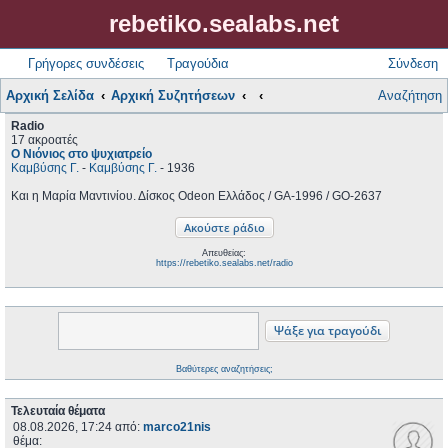
rebetiko.sealabs.net
Γρήγορες συνδέσεις
Τραγούδια
Σύνδεση
Αρχική Σελίδα
Αρχική Συζητήσεων
Αναζήτηση
Radio
17 ακροατές
Ο Νιόνιος στο ψυχιατρείο
Καμβύσης Γ.
-
Καμβύσης Γ.
- 1936
Και η Μαρία Μαντινίου. Δίσκος Odeon Ελλάδος / GA-1996 / GO-2637
Απευθείας:
https://rebetiko.sealabs.net/radio
Βαθύτερες αναζητήσεις;
Τελευταία θέματα
08.08.2026, 17:24
από:
marco21nis
θέμα: