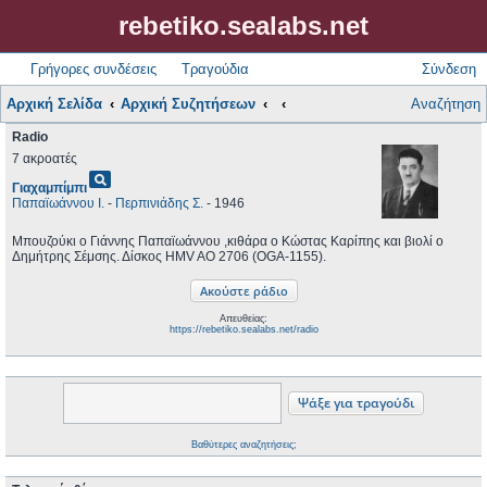
rebetiko.sealabs.net
Γρήγορες συνδέσεις
Τραγούδια
Σύνδεση
Αρχική Σελίδα
Αρχική Συζητήσεων
Αναζήτηση
Radio
7 ακροατές
pageview
Γιαχαμπίμπι
Παπαϊωάννου Ι.
-
Περπινιάδης Σ.
- 1946
Μπουζούκι ο Γιάννης Παπαϊωάννου ,κιθάρα ο Κώστας Καρίπης και βιολί ο
Δημήτρης Σέμσης. Δίσκος HMV AO 2706 (OGA-1155).
Απευθείας:
https://rebetiko.sealabs.net/radio
Βαθύτερες αναζητήσεις;