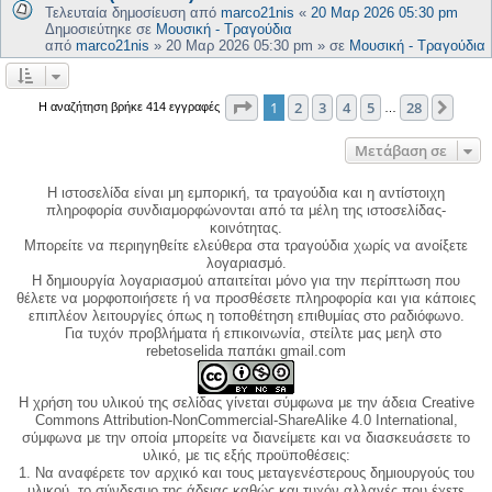
Τελευταία δημοσίευση από
marco21nis
«
20 Μαρ 2026 05:30 pm
Δημοσιεύτηκε σε
Μουσική - Τραγούδια
από
marco21nis
»
20 Μαρ 2026 05:30 pm
» σε
Μουσική - Τραγούδια
Σελίδα
1
από
28
1
2
3
4
5
28
Επόμ
Η αναζήτηση βρήκε 414 εγγραφές
…
Μετάβαση σε
Η ιστοσελίδα είναι μη εμπορική, τα τραγούδια και η αντίστοιχη
πληροφορία συνδιαμορφώνονται από τα μέλη της ιστοσελίδας-
κοινότητας.
Μπορείτε να περιηγηθείτε ελεύθερα στα τραγούδια χωρίς να ανοίξετε
λογαριασμό.
Η δημιουργία λογαριασμού απαιτείται μόνο για την περίπτωση που
θέλετε να μορφοποιήσετε ή να προσθέσετε πληροφορία και για κάποιες
επιπλέον λειτουργίες όπως η τοποθέτηση επιθυμίας στο ραδιόφωνο.
Για τυχόν προβλήματα ή επικοινωνία, στείλτε μας μεηλ στο
rebetoselida παπάκι gmail.com
Η χρήση του υλικού της σελίδας γίνεται σύμφωνα με την άδεια Creative
Commons Attribution-NonCommercial-ShareAlike 4.0 International,
σύμφωνα με την οποία μπορείτε να διανείμετε και να διασκευάσετε το
υλικό, με τις εξής προϋποθέσεις:
1. Να αναφέρετε τον αρχικό και τους μεταγενέστερους δημιουργούς του
υλικού, το σύνδεσμο της άδειας καθώς και τυχόν αλλαγές που έχετε