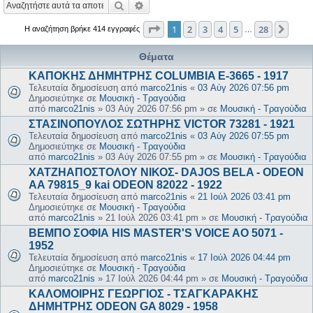
Αναζήτηση
Ειδική αναζήτηση
Σελίδα
1
από
28
1
2
3
4
5
28
Επόμ
Η αναζήτηση βρήκε 414 εγγραφές
…
Θέματα
ΚΑΠΟΚΗΣ ΔΗΜΗΤΡΗΣ COLUMBIA E-3665 - 1917
Τελευταία δημοσίευση από
marco21nis
«
03 Αύγ 2026 07:56 pm
Δημοσιεύτηκε σε
Μουσική - Τραγούδια
από
marco21nis
»
03 Αύγ 2026 07:56 pm
» σε
Μουσική - Τραγούδια
ΣΤΑΣΙΝΟΠΟΥΛΟΣ ΣΩΤΗΡΗΣ VICTOR 73281 - 1921
Τελευταία δημοσίευση από
marco21nis
«
03 Αύγ 2026 07:55 pm
Δημοσιεύτηκε σε
Μουσική - Τραγούδια
από
marco21nis
»
03 Αύγ 2026 07:55 pm
» σε
Μουσική - Τραγούδια
ΧΑΤΖΗΑΠΟΣΤΟΛΟΥ ΝΙΚΟΣ- DAJOS BELA - ODEON
AA 79815_9 kai ODEON 82022 - 1922
Τελευταία δημοσίευση από
marco21nis
«
21 Ιούλ 2026 03:41 pm
Δημοσιεύτηκε σε
Μουσική - Τραγούδια
από
marco21nis
»
21 Ιούλ 2026 03:41 pm
» σε
Μουσική - Τραγούδια
ΒΕΜΠΟ ΣΟΦΙΑ HIS MASTER'S VOICE AO 5071 -
1952
Τελευταία δημοσίευση από
marco21nis
«
17 Ιούλ 2026 04:44 pm
Δημοσιεύτηκε σε
Μουσική - Τραγούδια
από
marco21nis
»
17 Ιούλ 2026 04:44 pm
» σε
Μουσική - Τραγούδια
ΚΑΛΟΜΟΙΡΗΣ ΓΕΩΡΓΙΟΣ - ΤΣΑΓΚΑΡΑΚΗΣ
ΔΗΜΗΤΡΗΣ ODEON GA 8029 - 1958