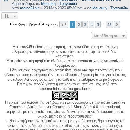
Δημοσιεύτηκε σε
Μουσική - Τραγούδια
από
marco21nis
»
20 Μαρ 2026 05:30 pm
» σε
Μουσική - Τραγούδια
Σελίδα
1
από
28
1
2
3
4
5
28
Επόμ
Η αναζήτηση βρήκε 414 εγγραφές
…
Μετάβαση σε
Η ιστοσελίδα είναι μη εμπορική, τα τραγούδια και η αντίστοιχη
πληροφορία συνδιαμορφώνονται από τα μέλη της ιστοσελίδας-
κοινότητας.
Μπορείτε να περιηγηθείτε ελεύθερα στα τραγούδια χωρίς να ανοίξετε
λογαριασμό.
Η δημιουργία λογαριασμού απαιτείται μόνο για την περίπτωση που
θέλετε να μορφοποιήσετε ή να προσθέσετε πληροφορία και για κάποιες
επιπλέον λειτουργίες όπως η τοποθέτηση επιθυμίας στο ραδιόφωνο.
Για τυχόν προβλήματα ή επικοινωνία, στείλτε μας μεηλ στο
rebetoselida παπάκι gmail.com
Η χρήση του υλικού της σελίδας γίνεται σύμφωνα με την άδεια Creative
Commons Attribution-NonCommercial-ShareAlike 4.0 International,
σύμφωνα με την οποία μπορείτε να διανείμετε και να διασκευάσετε το
υλικό, με τις εξής προϋποθέσεις:
1. Να αναφέρετε τον αρχικό και τους μεταγενέστερους δημιουργούς του
υλικού, το σύνδεσμο της άδειας καθώς και τυχόν αλλαγές που έχετε