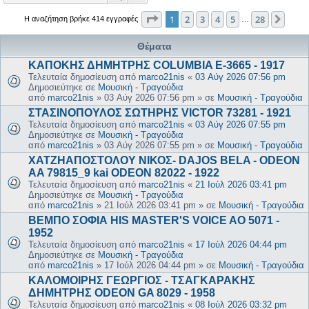
Σελίδα
1
από
28
1
2
3
4
5
28
Επόμ
Η αναζήτηση βρήκε 414 εγγραφές
…
Θέματα
ΚΑΠΟΚΗΣ ΔΗΜΗΤΡΗΣ COLUMBIA E-3665 - 1917
Τελευταία δημοσίευση από
marco21nis
«
03 Αύγ 2026 07:56 pm
Δημοσιεύτηκε σε
Μουσική - Τραγούδια
από
marco21nis
»
03 Αύγ 2026 07:56 pm
» σε
Μουσική - Τραγούδια
ΣΤΑΣΙΝΟΠΟΥΛΟΣ ΣΩΤΗΡΗΣ VICTOR 73281 - 1921
Τελευταία δημοσίευση από
marco21nis
«
03 Αύγ 2026 07:55 pm
Δημοσιεύτηκε σε
Μουσική - Τραγούδια
από
marco21nis
»
03 Αύγ 2026 07:55 pm
» σε
Μουσική - Τραγούδια
ΧΑΤΖΗΑΠΟΣΤΟΛΟΥ ΝΙΚΟΣ- DAJOS BELA - ODEON
AA 79815_9 kai ODEON 82022 - 1922
Τελευταία δημοσίευση από
marco21nis
«
21 Ιούλ 2026 03:41 pm
Δημοσιεύτηκε σε
Μουσική - Τραγούδια
από
marco21nis
»
21 Ιούλ 2026 03:41 pm
» σε
Μουσική - Τραγούδια
ΒΕΜΠΟ ΣΟΦΙΑ HIS MASTER'S VOICE AO 5071 -
1952
Τελευταία δημοσίευση από
marco21nis
«
17 Ιούλ 2026 04:44 pm
Δημοσιεύτηκε σε
Μουσική - Τραγούδια
από
marco21nis
»
17 Ιούλ 2026 04:44 pm
» σε
Μουσική - Τραγούδια
ΚΑΛΟΜΟΙΡΗΣ ΓΕΩΡΓΙΟΣ - ΤΣΑΓΚΑΡΑΚΗΣ
ΔΗΜΗΤΡΗΣ ODEON GA 8029 - 1958
Τελευταία δημοσίευση από
marco21nis
«
08 Ιούλ 2026 03:32 pm