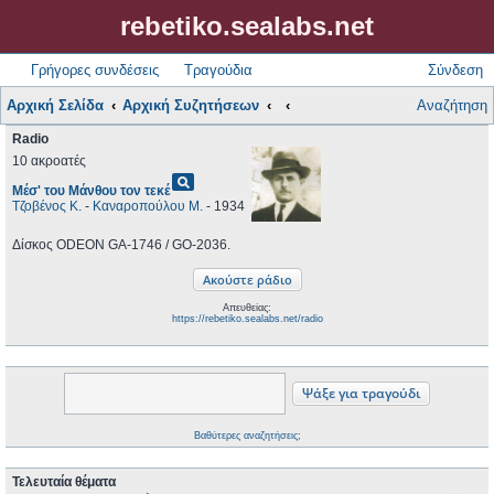
rebetiko.sealabs.net
Γρήγορες συνδέσεις
Τραγούδια
Σύνδεση
Αρχική Σελίδα
Αρχική Συζητήσεων
Αναζήτηση
Radio
10 ακροατές
pageview
Μέσ' του Μάνθου τον τεκέ
Τζοβένος Κ.
-
Καναροπούλου Μ.
- 1934
Δίσκος ODEON GA-1746 / GO-2036.
Απευθείας:
https://rebetiko.sealabs.net/radio
Βαθύτερες αναζητήσεις;
Τελευταία θέματα