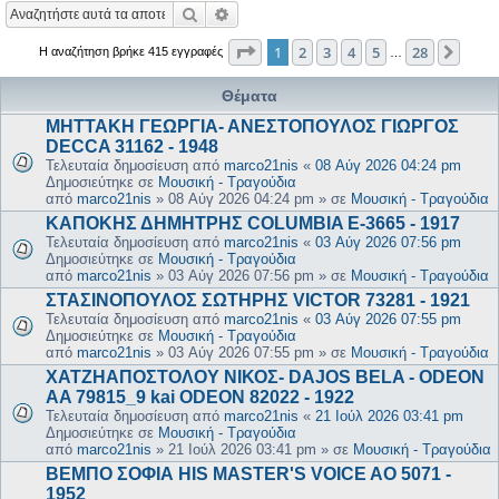
Αναζήτηση
Ειδική αναζήτηση
Σελίδα
1
από
28
1
2
3
4
5
28
Επόμ
Η αναζήτηση βρήκε 415 εγγραφές
…
Θέματα
ΜΗΤΤΑΚΗ ΓΕΩΡΓΙΑ- ΑΝΕΣΤΟΠΟΥΛΟΣ ΓΙΩΡΓΟΣ
DECCA 31162 - 1948
Τελευταία δημοσίευση από
marco21nis
«
08 Αύγ 2026 04:24 pm
Δημοσιεύτηκε σε
Μουσική - Τραγούδια
από
marco21nis
»
08 Αύγ 2026 04:24 pm
» σε
Μουσική - Τραγούδια
ΚΑΠΟΚΗΣ ΔΗΜΗΤΡΗΣ COLUMBIA E-3665 - 1917
Τελευταία δημοσίευση από
marco21nis
«
03 Αύγ 2026 07:56 pm
Δημοσιεύτηκε σε
Μουσική - Τραγούδια
από
marco21nis
»
03 Αύγ 2026 07:56 pm
» σε
Μουσική - Τραγούδια
ΣΤΑΣΙΝΟΠΟΥΛΟΣ ΣΩΤΗΡΗΣ VICTOR 73281 - 1921
Τελευταία δημοσίευση από
marco21nis
«
03 Αύγ 2026 07:55 pm
Δημοσιεύτηκε σε
Μουσική - Τραγούδια
από
marco21nis
»
03 Αύγ 2026 07:55 pm
» σε
Μουσική - Τραγούδια
ΧΑΤΖΗΑΠΟΣΤΟΛΟΥ ΝΙΚΟΣ- DAJOS BELA - ODEON
AA 79815_9 kai ODEON 82022 - 1922
Τελευταία δημοσίευση από
marco21nis
«
21 Ιούλ 2026 03:41 pm
Δημοσιεύτηκε σε
Μουσική - Τραγούδια
από
marco21nis
»
21 Ιούλ 2026 03:41 pm
» σε
Μουσική - Τραγούδια
ΒΕΜΠΟ ΣΟΦΙΑ HIS MASTER'S VOICE AO 5071 -
1952