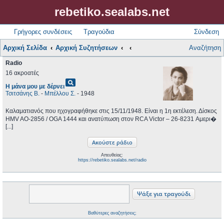
rebetiko.sealabs.net
Γρήγορες συνδέσεις
Τραγούδια
Σύνδεση
Αρχική Σελίδα
Αρχική Συζητήσεων
Αναζήτηση
Radio
16 ακροατές
pageview
Η μάνα μου με δέρνει
Τσιτσάνης Β.
-
Μπέλλου Σ.
- 1948
Καλαματιανός που ηχογραφήθηκε στις 15/11/1948. Είναι η 1η εκτέλεση. Δίσκος
HMV AO-2856 / OGA 1444 και ανατύπωση στον RCA Victor ‎– 26-8231 Αμερι�
[...]
Απευθείας:
https://rebetiko.sealabs.net/radio
Βαθύτερες αναζητήσεις;