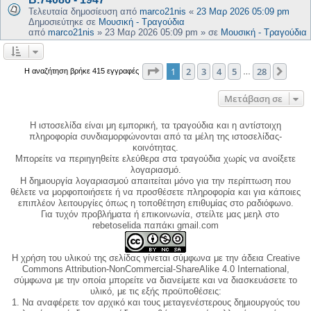
Τελευταία δημοσίευση από
marco21nis
«
23 Μαρ 2026 05:09 pm
Δημοσιεύτηκε σε
Μουσική - Τραγούδια
από
marco21nis
»
23 Μαρ 2026 05:09 pm
» σε
Μουσική - Τραγούδια
Σελίδα
1
από
28
1
2
3
4
5
28
Επόμ
Η αναζήτηση βρήκε 415 εγγραφές
…
Μετάβαση σε
Η ιστοσελίδα είναι μη εμπορική, τα τραγούδια και η αντίστοιχη
πληροφορία συνδιαμορφώνονται από τα μέλη της ιστοσελίδας-
κοινότητας.
Μπορείτε να περιηγηθείτε ελεύθερα στα τραγούδια χωρίς να ανοίξετε
λογαριασμό.
Η δημιουργία λογαριασμού απαιτείται μόνο για την περίπτωση που
θέλετε να μορφοποιήσετε ή να προσθέσετε πληροφορία και για κάποιες
επιπλέον λειτουργίες όπως η τοποθέτηση επιθυμίας στο ραδιόφωνο.
Για τυχόν προβλήματα ή επικοινωνία, στείλτε μας μεηλ στο
rebetoselida παπάκι gmail.com
Η χρήση του υλικού της σελίδας γίνεται σύμφωνα με την άδεια Creative
Commons Attribution-NonCommercial-ShareAlike 4.0 International,
σύμφωνα με την οποία μπορείτε να διανείμετε και να διασκευάσετε το
υλικό, με τις εξής προϋποθέσεις:
1. Να αναφέρετε τον αρχικό και τους μεταγενέστερους δημιουργούς του