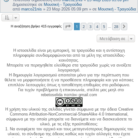
Δημοσιεύτηκε σε
Μουσική - Τραγούδια
από
marco21nis
»
23 Μαρ 2026 05:09 pm
» σε
Μουσική - Τραγούδια
Σελίδα
1
από
28
1
2
3
4
5
28
Επόμ
Η αναζήτηση βρήκε 415 εγγραφές
…
Μετάβαση σε
Η ιστοσελίδα είναι μη εμπορική, τα τραγούδια και η αντίστοιχη
πληροφορία συνδιαμορφώνονται από τα μέλη της ιστοσελίδας-
κοινότητας.
Μπορείτε να περιηγηθείτε ελεύθερα στα τραγούδια χωρίς να ανοίξετε
λογαριασμό.
Η δημιουργία λογαριασμού απαιτείται μόνο για την περίπτωση που
θέλετε να μορφοποιήσετε ή να προσθέσετε πληροφορία και για κάποιες
επιπλέον λειτουργίες όπως η τοποθέτηση επιθυμίας στο ραδιόφωνο.
Για τυχόν προβλήματα ή επικοινωνία, στείλτε μας μεηλ στο
rebetoselida παπάκι gmail.com
Η χρήση του υλικού της σελίδας γίνεται σύμφωνα με την άδεια Creative
Commons Attribution-NonCommercial-ShareAlike 4.0 International,
σύμφωνα με την οποία μπορείτε να διανείμετε και να διασκευάσετε το
υλικό, με τις εξής προϋποθέσεις:
1. Να αναφέρετε τον αρχικό και τους μεταγενέστερους δημιουργούς του
υλικού, το σύνδεσμο της άδειας καθώς και τυχόν αλλαγές που έχετε