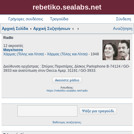
rebetiko.sealabs.net
Γρήγορες συνδέσεις
Τραγούδια
Σύνδεση
Αρχική Σελίδα
Αρχική Συζητήσεων
Αναζήτηση
Radio
12 ακροατές
Μαγκίτισσα
Χάρμας (Τόλης και Λίτσα)
-
Χάρμας (Τόλης και Λίτσα)
- 1948
Διεύθυνση ορχήστρας : Σπύρος Περιστέρης. Δίσκος Parlophone B-74124 / GO-
3933 και ανατύπωση στον Decca Αμερ. 31191 / GO-3933.
Απευθείας:
https://rebetiko.sealabs.net/radio
Βαθύτερες αναζητήσεις;