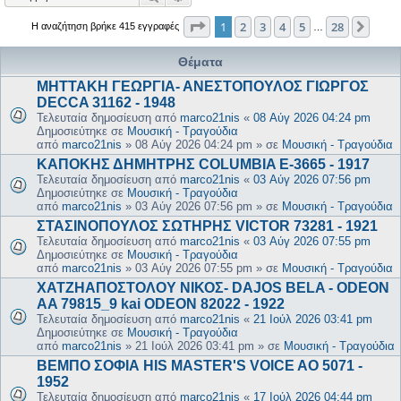
Σελίδα
1
από
28
1
2
3
4
5
28
Επόμ
Η αναζήτηση βρήκε 415 εγγραφές
…
Θέματα
ΜΗΤΤΑΚΗ ΓΕΩΡΓΙΑ- ΑΝΕΣΤΟΠΟΥΛΟΣ ΓΙΩΡΓΟΣ
DECCA 31162 - 1948
Τελευταία δημοσίευση από
marco21nis
«
08 Αύγ 2026 04:24 pm
Δημοσιεύτηκε σε
Μουσική - Τραγούδια
από
marco21nis
»
08 Αύγ 2026 04:24 pm
» σε
Μουσική - Τραγούδια
ΚΑΠΟΚΗΣ ΔΗΜΗΤΡΗΣ COLUMBIA E-3665 - 1917
Τελευταία δημοσίευση από
marco21nis
«
03 Αύγ 2026 07:56 pm
Δημοσιεύτηκε σε
Μουσική - Τραγούδια
από
marco21nis
»
03 Αύγ 2026 07:56 pm
» σε
Μουσική - Τραγούδια
ΣΤΑΣΙΝΟΠΟΥΛΟΣ ΣΩΤΗΡΗΣ VICTOR 73281 - 1921
Τελευταία δημοσίευση από
marco21nis
«
03 Αύγ 2026 07:55 pm
Δημοσιεύτηκε σε
Μουσική - Τραγούδια
από
marco21nis
»
03 Αύγ 2026 07:55 pm
» σε
Μουσική - Τραγούδια
ΧΑΤΖΗΑΠΟΣΤΟΛΟΥ ΝΙΚΟΣ- DAJOS BELA - ODEON
AA 79815_9 kai ODEON 82022 - 1922
Τελευταία δημοσίευση από
marco21nis
«
21 Ιούλ 2026 03:41 pm
Δημοσιεύτηκε σε
Μουσική - Τραγούδια
από
marco21nis
»
21 Ιούλ 2026 03:41 pm
» σε
Μουσική - Τραγούδια
ΒΕΜΠΟ ΣΟΦΙΑ HIS MASTER'S VOICE AO 5071 -
1952
Τελευταία δημοσίευση από
marco21nis
«
17 Ιούλ 2026 04:44 pm