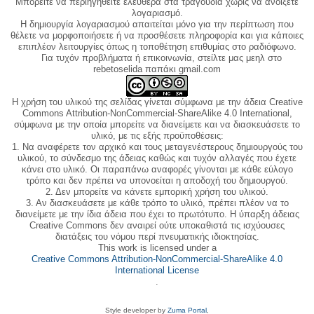
Μπορείτε να περιηγηθείτε ελεύθερα στα τραγούδια χωρίς να ανοίξετε
λογαριασμό.
Η δημιουργία λογαριασμού απαιτείται μόνο για την περίπτωση που
θέλετε να μορφοποιήσετε ή να προσθέσετε πληροφορία και για κάποιες
επιπλέον λειτουργίες όπως η τοποθέτηση επιθυμίας στο ραδιόφωνο.
Για τυχόν προβλήματα ή επικοινωνία, στείλτε μας μεηλ στο
rebetoselida παπάκι gmail.com
Η χρήση του υλικού της σελίδας γίνεται σύμφωνα με την άδεια Creative
Commons Attribution-NonCommercial-ShareAlike 4.0 International,
σύμφωνα με την οποία μπορείτε να διανείμετε και να διασκευάσετε το
υλικό, με τις εξής προϋποθέσεις:
1. Να αναφέρετε τον αρχικό και τους μεταγενέστερους δημιουργούς του
υλικού, το σύνδεσμο της άδειας καθώς και τυχόν αλλαγές που έχετε
κάνει στο υλικό. Οι παραπάνω αναφορές γίνονται με κάθε εύλογο
τρόπο και δεν πρέπει να υπονοείται η αποδοχή του δημιουργού.
2. Δεν μπορείτε να κάνετε εμπορική χρήση του υλικού.
3. Αν διασκευάσετε με κάθε τρόπο το υλικό, πρέπει πλέον να το
διανείμετε με την ίδια άδεια που έχει το πρωτότυπο. Η ύπαρξη άδειας
Creative Commons δεν αναιρεί ούτε υποκαθιστά τις ισχύουσες
διατάξεις του νόμου περί πνευματικής ιδιοκτησίας.
This work is licensed under a
Creative Commons Attribution-NonCommercial-ShareAlike 4.0
International License
.
Style developer by
Zuma Portal
,