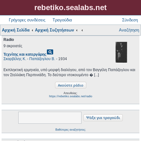
rebetiko.sealabs.net
Γρήγορες συνδέσεις
Τραγούδια
Σύνδεση
Αρχική Σελίδα
Αρχική Συζητήσεων
Αναζήτηση
Radio
9 ακροατές
pageview
Τεχνίτης και κατεργάρης
Σκαρβέλης Κ.
-
Παπάζογλου Β.
- 1934
Εκπληκτική ερμηνεία, υπό μορφή διαλόγου, από τον Βαγγέλη Παπάζογλου και
τον Στελλάκη Περπινιάδη. Το δεύτερο ντοκουμέντο � [...]
Απευθείας:
https://rebetiko.sealabs.net/radio
Βαθύτερες αναζητήσεις;