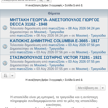
Η αναζήτηση βρήκε 3 εγγραφές • Σελίδα
1
από
1
Θέματα
ΜΗΤΤΑΚΗ ΓΕΩΡΓΙΑ- ΑΝΕΣΤΟΠΟΥΛΟΣ ΓΙΩΡΓΟΣ
DECCA 31162 - 1948
Τελευταία δημοσίευση από
marco21nis
«
08 Αύγ 2026 04:24 pm
Δημοσιεύτηκε σε
Μουσική - Τραγούδια
από
marco21nis
»
08 Αύγ 2026 04:24 pm
» σε
Μουσική - Τραγούδια
ΚΑΠΟΚΗΣ ΔΗΜΗΤΡΗΣ COLUMBIA E-3665 - 1917
Τελευταία δημοσίευση από
marco21nis
«
03 Αύγ 2026 07:56 pm
Δημοσιεύτηκε σε
Μουσική - Τραγούδια
από
marco21nis
»
03 Αύγ 2026 07:56 pm
» σε
Μουσική - Τραγούδια
ΣΤΑΣΙΝΟΠΟΥΛΟΣ ΣΩΤΗΡΗΣ VICTOR 73281 - 1921
Τελευταία δημοσίευση από
marco21nis
«
03 Αύγ 2026 07:55 pm
Δημοσιεύτηκε σε
Μουσική - Τραγούδια
από
marco21nis
»
03 Αύγ 2026 07:55 pm
» σε
Μουσική - Τραγούδια
Η αναζήτηση βρήκε 3 εγγραφές • Σελίδα
1
από
1
Μετάβαση σε
Η ιστοσελίδα είναι μη εμπορική, τα τραγούδια και η αντίστοιχη
πληροφορία συνδιαμορφώνονται από τα μέλη της ιστοσελίδας-
κοινότητας.