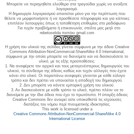
Μπορείτε να περιηγηθείτε ελεύθερα στα τραγούδια χωρίς να ανοίξετε
λογαριασμό.
Η δημιουργία λογαριασμού απαιτείται μόνο για την περίπτωση που
θέλετε να μορφοποιήσετε ή να προσθέσετε πληροφορία και για κάποιες
επιπλέον λειτουργίες όπως η τοποθέτηση επιθυμίας στο ραδιόφωνο.
Για τυχόν προβλήματα ή επικοινωνία, στείλτε μας μεηλ στο
rebetoselida παπάκι gmail.com
Η χρήση του υλικού της σελίδας γίνεται σύμφωνα με την άδεια Creative
Commons Attribution-NonCommercial-ShareAlike 4.0 International,
σύμφωνα με την οποία μπορείτε να διανείμετε και να διασκευάσετε το
υλικό, με τις εξής προϋποθέσεις:
1. Να αναφέρετε τον αρχικό και τους μεταγενέστερους δημιουργούς του
υλικού, το σύνδεσμο της άδειας καθώς και τυχόν αλλαγές που έχετε
κάνει στο υλικό. Οι παραπάνω αναφορές γίνονται με κάθε εύλογο
τρόπο και δεν πρέπει να υπονοείται η αποδοχή του δημιουργού.
2. Δεν μπορείτε να κάνετε εμπορική χρήση του υλικού.
3. Αν διασκευάσετε με κάθε τρόπο το υλικό, πρέπει πλέον να το
διανείμετε με την ίδια άδεια που έχει το πρωτότυπο. Η ύπαρξη άδειας
Creative Commons δεν αναιρεί ούτε υποκαθιστά τις ισχύουσες
διατάξεις του νόμου περί πνευματικής ιδιοκτησίας.
This work is licensed under a
Creative Commons Attribution-NonCommercial-ShareAlike 4.0
International License
.