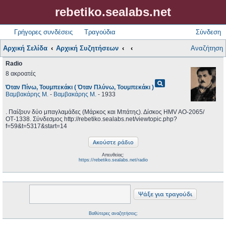
rebetiko.sealabs.net
Γρήγορες συνδέσεις
Τραγούδια
Σύνδεση
Αρχική Σελίδα
Αρχική Συζητήσεων
Αναζήτηση
Radio
8 ακροατές
pageview
Όταν Πίνω, Τουμπεκάκι ( Όταν Πλύνω, Τουμπεκάκι )
Βαμβακάρης Μ.
-
Βαμβακάρης Μ.
- 1933
. Παίζουν δύο μπαγλαμάδες (Μάρκος και Μπάτης). Δίσκος HMV AO-2065/
ΟΤ-1338. Σύνδεσμος http://rebetiko.sealabs.net/viewtopic.php?
f=59&t=5317&start=14
Απευθείας:
https://rebetiko.sealabs.net/radio
Βαθύτερες αναζητήσεις;