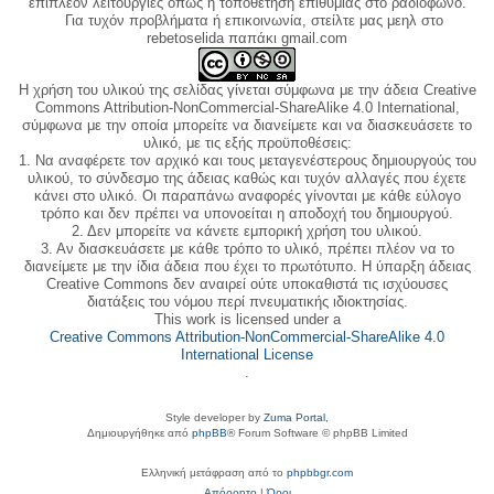
επιπλέον λειτουργίες όπως η τοποθέτηση επιθυμίας στο ραδιόφωνο.
Για τυχόν προβλήματα ή επικοινωνία, στείλτε μας μεηλ στο
rebetoselida παπάκι gmail.com
Η χρήση του υλικού της σελίδας γίνεται σύμφωνα με την άδεια Creative
Commons Attribution-NonCommercial-ShareAlike 4.0 International,
σύμφωνα με την οποία μπορείτε να διανείμετε και να διασκευάσετε το
υλικό, με τις εξής προϋποθέσεις:
1. Να αναφέρετε τον αρχικό και τους μεταγενέστερους δημιουργούς του
υλικού, το σύνδεσμο της άδειας καθώς και τυχόν αλλαγές που έχετε
κάνει στο υλικό. Οι παραπάνω αναφορές γίνονται με κάθε εύλογο
τρόπο και δεν πρέπει να υπονοείται η αποδοχή του δημιουργού.
2. Δεν μπορείτε να κάνετε εμπορική χρήση του υλικού.
3. Αν διασκευάσετε με κάθε τρόπο το υλικό, πρέπει πλέον να το
διανείμετε με την ίδια άδεια που έχει το πρωτότυπο. Η ύπαρξη άδειας
Creative Commons δεν αναιρεί ούτε υποκαθιστά τις ισχύουσες
διατάξεις του νόμου περί πνευματικής ιδιοκτησίας.
This work is licensed under a
Creative Commons Attribution-NonCommercial-ShareAlike 4.0
International License
.
Style developer by
Zuma Portal
,
Δημιουργήθηκε από
phpBB
® Forum Software © phpBB Limited
Ελληνική μετάφραση από το
phpbbgr.com
Απόρρητο
|
Όροι