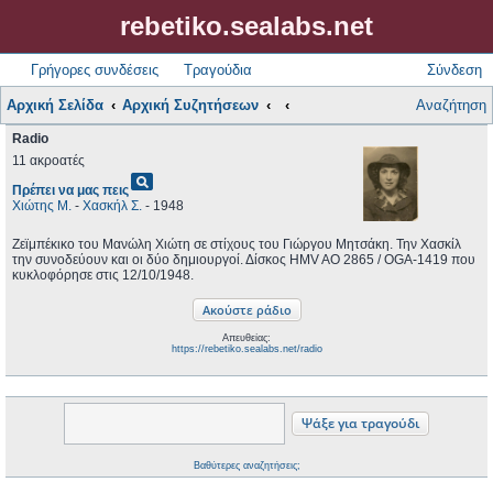
rebetiko.sealabs.net
Γρήγορες συνδέσεις
Τραγούδια
Σύνδεση
Αρχική Σελίδα
Αρχική Συζητήσεων
Αναζήτηση
Radio
11 ακροατές
pageview
Πρέπει να μας πεις
Χιώτης Μ.
-
Χασκήλ Σ.
- 1948
Ζεϊμπέκικο του Μανώλη Χιώτη σε στίχους του Γιώργου Μητσάκη. Την Χασκίλ
την συνοδεύουν και οι δύο δημιουργοί. Δίσκος HMV AO 2865 / OGA-1419 που
κυκλοφόρησε στις 12/10/1948.
Απευθείας:
https://rebetiko.sealabs.net/radio
Βαθύτερες αναζητήσεις;