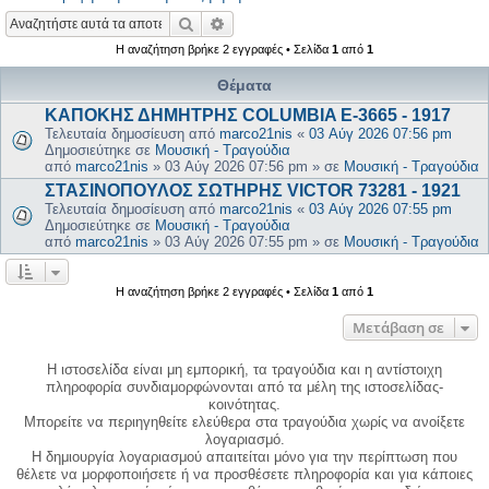
Αναζήτηση
Ειδική αναζήτηση
Η αναζήτηση βρήκε 2 εγγραφές • Σελίδα
1
από
1
Θέματα
ΚΑΠΟΚΗΣ ΔΗΜΗΤΡΗΣ COLUMBIA E-3665 - 1917
Τελευταία δημοσίευση από
marco21nis
«
03 Αύγ 2026 07:56 pm
Δημοσιεύτηκε σε
Μουσική - Τραγούδια
από
marco21nis
»
03 Αύγ 2026 07:56 pm
» σε
Μουσική - Τραγούδια
ΣΤΑΣΙΝΟΠΟΥΛΟΣ ΣΩΤΗΡΗΣ VICTOR 73281 - 1921
Τελευταία δημοσίευση από
marco21nis
«
03 Αύγ 2026 07:55 pm
Δημοσιεύτηκε σε
Μουσική - Τραγούδια
από
marco21nis
»
03 Αύγ 2026 07:55 pm
» σε
Μουσική - Τραγούδια
Η αναζήτηση βρήκε 2 εγγραφές • Σελίδα
1
από
1
Μετάβαση σε
Η ιστοσελίδα είναι μη εμπορική, τα τραγούδια και η αντίστοιχη
πληροφορία συνδιαμορφώνονται από τα μέλη της ιστοσελίδας-
κοινότητας.
Μπορείτε να περιηγηθείτε ελεύθερα στα τραγούδια χωρίς να ανοίξετε
λογαριασμό.
Η δημιουργία λογαριασμού απαιτείται μόνο για την περίπτωση που
θέλετε να μορφοποιήσετε ή να προσθέσετε πληροφορία και για κάποιες