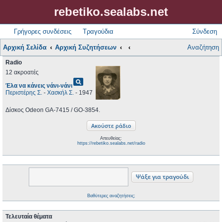
rebetiko.sealabs.net
Γρήγορες συνδέσεις
Τραγούδια
Σύνδεση
Αρχική Σελίδα
Αρχική Συζητήσεων
Αναζήτηση
Radio
12 ακροατές
pageview
Έλα να κάνεις νάνι-νάνι
Περιστέρης Σ.
-
Χασκήλ Σ.
- 1947
Δίσκος Odeon GA-7415 / GO-3854.
Απευθείας:
https://rebetiko.sealabs.net/radio
Βαθύτερες αναζητήσεις;
Τελευταία θέματα