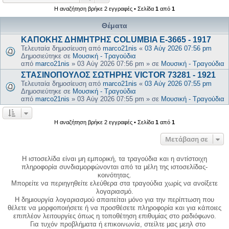
Η αναζήτηση βρήκε 2 εγγραφές • Σελίδα
1
από
1
Θέματα
ΚΑΠΟΚΗΣ ΔΗΜΗΤΡΗΣ COLUMBIA E-3665 - 1917
Τελευταία δημοσίευση από
marco21nis
«
03 Αύγ 2026 07:56 pm
Δημοσιεύτηκε σε
Μουσική - Τραγούδια
από
marco21nis
»
03 Αύγ 2026 07:56 pm
» σε
Μουσική - Τραγούδια
ΣΤΑΣΙΝΟΠΟΥΛΟΣ ΣΩΤΗΡΗΣ VICTOR 73281 - 1921
Τελευταία δημοσίευση από
marco21nis
«
03 Αύγ 2026 07:55 pm
Δημοσιεύτηκε σε
Μουσική - Τραγούδια
από
marco21nis
»
03 Αύγ 2026 07:55 pm
» σε
Μουσική - Τραγούδια
Η αναζήτηση βρήκε 2 εγγραφές • Σελίδα
1
από
1
Μετάβαση σε
Η ιστοσελίδα είναι μη εμπορική, τα τραγούδια και η αντίστοιχη
πληροφορία συνδιαμορφώνονται από τα μέλη της ιστοσελίδας-
κοινότητας.
Μπορείτε να περιηγηθείτε ελεύθερα στα τραγούδια χωρίς να ανοίξετε
λογαριασμό.
Η δημιουργία λογαριασμού απαιτείται μόνο για την περίπτωση που
θέλετε να μορφοποιήσετε ή να προσθέσετε πληροφορία και για κάποιες
επιπλέον λειτουργίες όπως η τοποθέτηση επιθυμίας στο ραδιόφωνο.
Για τυχόν προβλήματα ή επικοινωνία, στείλτε μας μεηλ στο